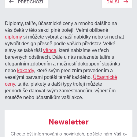
PŘEDCHOZÍ
DALŠÍ
Diplomy, talíře, účastnické ceny a mnoho dalšího na
vás čeká v této sekci plné trofejí. Velmi oblíbené
diplomy
si můžete vybrat z naší nabídky nebo si nechat
vytvořit design přesně podle vašich představ. Velké
slávy se také těší
věnce
, které nabízíme ve třech
barevných odstínech. Dále u nás naleznete talíře s
elegantním zdobením a možností dokoupení stojánku
nebo
kokardy
, které svým precizním provedením a
veselými barvami potěší téměř každého.
Účastnické
ceny
, talíře, plakety a další typy trofejí můžete
jednoduše darovat svým zaměstnancům, výhercům
soutěže nebo účastníkům vaší akce.
Newsletter
Chcete být informováni o novinkách, pošlete nám Váš e-