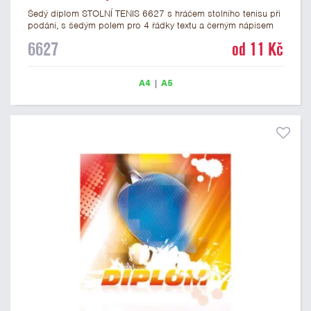
Šedý diplom STOLNÍ TENIS 6627 s hráčem stolního tenisu při
podání, s šedým polem pro 4 řádky textu a černým nápisem
DIPLOM. Pingpongový diplom 6627 máme ve formátu A4 a
6627
od 11 Kč
A5. Papírový diplom s motivem STOLNÍ TENIS má gramáž 250
g/m2.
A4
|
A5