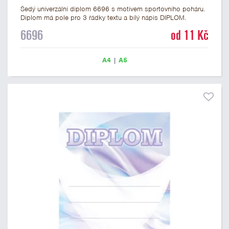
Šedý univerzální diplom 6696 s motivem sportovního poháru.
Diplom má pole pro 3 řádky textu a bílý nápis DIPLOM.
Univerzální diplom 6696 máme ve formátu A4 a A5. Tento
6696
od 11 Kč
univerzální diplom je vhodný pro většinu soutěží, ke kterým by
se jako ocenění hodil zobrazený sportovní pohár. Papírový
diplom s univerzálním motivem sportovního poháru má
A4
|
A5
gramáž 250 g/m2.