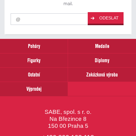
mail.
Pro
ODESLAT
odběr
našich
novinek
zadejte
prosím
Poháry
Medaile
Váš
email
Figurky
Diplomy
Ostatní
Zakázková výroba
Výprodej
SABE, spol. s r. o.
Na Březince 8
150 00 Praha 5