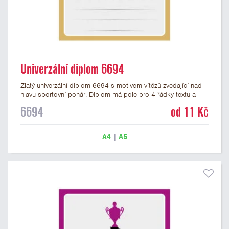
Univerzální diplom 6694
Zlatý univerzální diplom 6694 s motivem vítězů zvedající nad
hlavu sportovní pohár. Diplom má pole pro 4 řádky textu a
zlatý nápis DIPLOM. Univerzální diplom 6694 máme ve
6694
od 11 Kč
formátu A4 a A5. Tento univerzální diplom je vhodný pro
většinu týmových soutěží, ke kterým by se hodil jako ocenění
zobrazený sportovní pohár. Papírový diplom s univerzálním
A4
|
A5
motivem vítězů s pohárem má gramáž 250 g/m2.