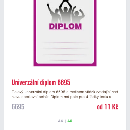
Univerzální diplom 6695
Fialový univerzální diplom 6695 s motivem vítězů zvedající nad
hlavu sportovní pohár. Diplom má pole pro 4 řádky textu a
fialový nápis DIPLOM. Univerzální diplom 6695 máme ve
6695
od 11 Kč
formátu A4 a A5. Tento univerzální diplom je vhodný pro
většinu týmových soutěží, ke kterým by se hodil jako ocenění
zobrazený sportovní pohár. Papírový diplom s univerzálním
A4
|
A5
motivem vítězů s pohárem má gramáž 250 g/m2.