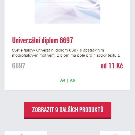
Univerzální diplom 6697
Světle fialový univerzální diplom 6697 s abstraktním
modrofialovým motivem. Diplom má pole pro 4 řádky textu a
šeříkově fialový nápis DIPLOM. Univerzální diplom 6697 máme
6697
od 11 Kč
ve formátu A4 a A5. Papírový diplom s univerzálním
abstraktním motivem má gramáž 250 g/m2.
A4
|
A5
ZOBRAZIT 9 DALŠÍCH PRODUKTŮ