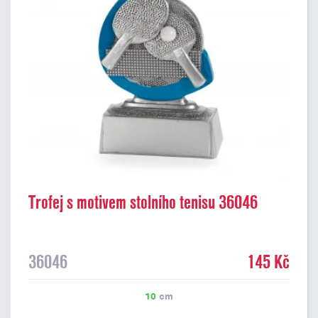
Trofej s motivem stolního tenisu 36046
36046
145 Kč
10
cm