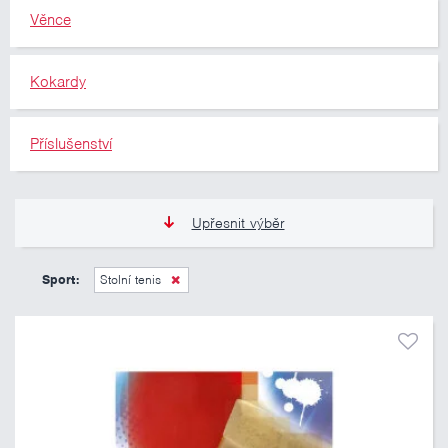
Věnce
Kokardy
Příslušenství
Upřesnit výběr
11 Kč
10 460 Kč
Sport:
Stolní tenis
Pouze skladem