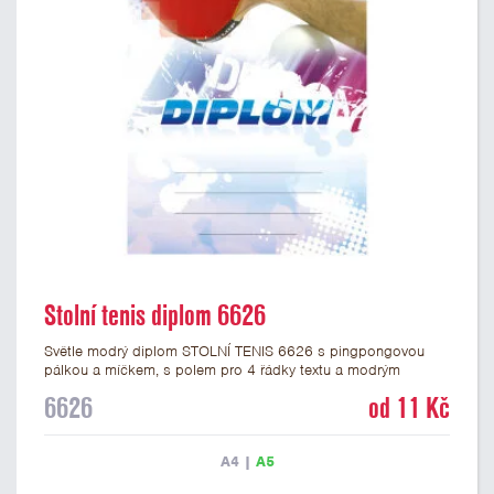
Stolní tenis diplom 6626
Světle modrý diplom STOLNÍ TENIS 6626 s pingpongovou
pálkou a míčkem, s polem pro 4 řádky textu a modrým
nápisem DIPLOM. Pingpongový diplom 6626 máme ve
6626
od 11 Kč
formátu A4 a A5. Papírový diplom s motivem STOLNÍ TENIS
má gramáž 250 g/m2.
A4
|
A5