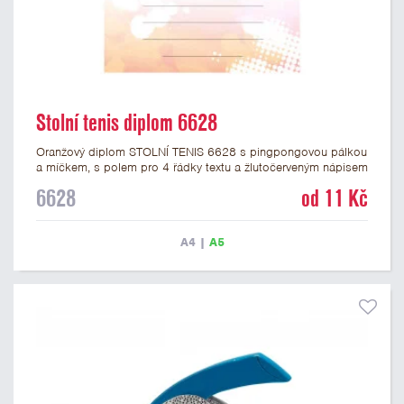
Stolní tenis diplom 6628
Oranžový diplom STOLNÍ TENIS 6628 s pingpongovou pálkou
a míčkem, s polem pro 4 řádky textu a žlutočerveným nápisem
DIPLOM. Pingpongový diplom 6628 máme ve formátu A4 a
6628
od 11 Kč
A5. Papírový diplom s motivem STOLNÍ TENIS má gramáž 250
g/m2.
A4
|
A5