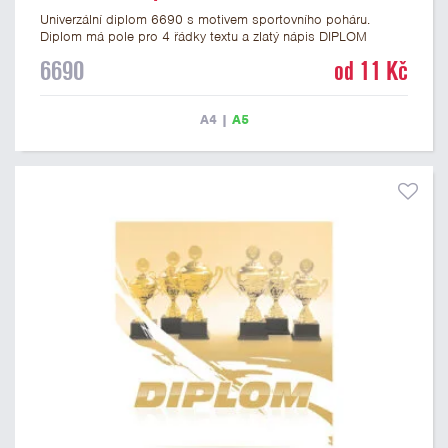
Univerzální diplom 6690 s motivem sportovního poháru.
Diplom má pole pro 4 řádky textu a zlatý nápis DIPLOM
vyvedený psacím písmem. Univerzální diplom 6690 máme ve
6690
od 11 Kč
formátu A4 a A5. Tento diplom je vhodný pro většinu událostí,
ke kterým by se hodil i zobrazený sportovní pohár. Papírový
diplom s univerzálním motivem poháru má gramáž 250 g/m2.
A4
|
A5