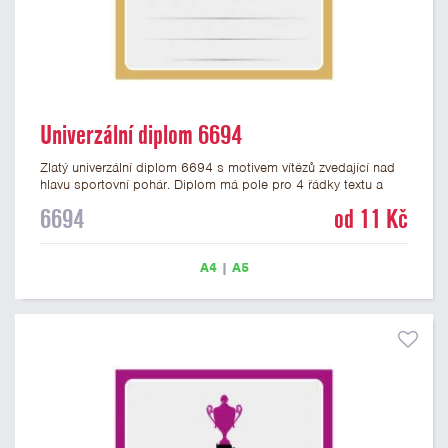
Univerzální diplom 6694
Zlatý univerzální diplom 6694 s motivem vítězů zvedající nad
hlavu sportovní pohár. Diplom má pole pro 4 řádky textu a
zlatý nápis DIPLOM. Univerzální diplom 6694 máme ve
6694
od 11 Kč
formátu A4 a A5. Tento univerzální diplom je vhodný pro
většinu týmových soutěží, ke kterým by se hodil jako ocenění
zobrazený sportovní pohár. Papírový diplom s univerzálním
A4
|
A5
motivem vítězů s pohárem má gramáž 250 g/m2.