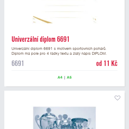
Univerzální diplom 6691
Univerzální diplom 6691 s motivem sportovních pohárů.
Diplom má pole pro 4 řádky textu a zlatý nápis DIPLOM.
Univerzální diplom 6691 máme ve formátu A4 a A5. Tento
6691
od 11 Kč
univerzální diplom je vhodný pro většinu událostí, ke kterým by
se hodil i zobrazený sportovní pohár. Papírový diplom s
univerzálním motivem sportovních pohárů má gramáž 250
A4
|
A5
g/m2.