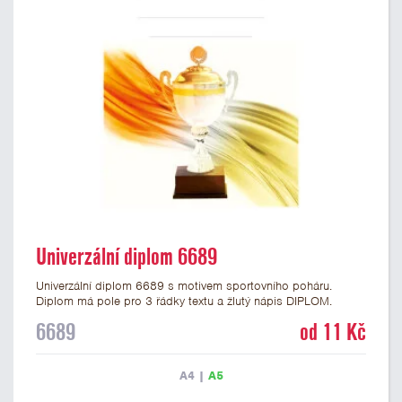
Univerzální diplom 6689
Univerzální diplom 6689 s motivem sportovního poháru.
Diplom má pole pro 3 řádky textu a žlutý nápis DIPLOM.
Univerzální diplom 6689 máme ve formátu A4 a A5. Tento
6689
od 11 Kč
diplom je vhodný pro většinu událostí, ke kterým by se hodil i
zobrazený sportovní pohár. Papírový diplom s univerzálním
motivem poháru má gramáž 250 g/m2.
A4
|
A5