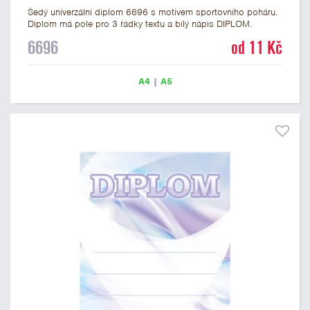
Šedý univerzální diplom 6696 s motivem sportovního poháru.
Diplom má pole pro 3 řádky textu a bílý nápis DIPLOM.
Univerzální diplom 6696 máme ve formátu A4 a A5. Tento
6696
od 11 Kč
univerzální diplom je vhodný pro většinu soutěží, ke kterým by
se jako ocenění hodil zobrazený sportovní pohár. Papírový
diplom s univerzálním motivem sportovního poháru má
A4
|
A5
gramáž 250 g/m2.