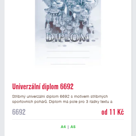
Univerzální diplom 6692
Stříbrný univerzální diplom 6692 s motivem stříbrných
sportovních pohárů. Diplom má pole pro 3 řádky textu a
stříbrný nápis DIPLOM. Univerzální diplom 6692 máme ve
6692
od 11 Kč
formátu A4 a A5. Tento univerzální diplom je vhodný pro
většinu událostí, ke kterým by se hodily jako ocenění i
zobrazené sportovní poháry. Papírový diplom s univerzálním
A4
|
A5
motivem pohárů má gramáž 250 g/m2.