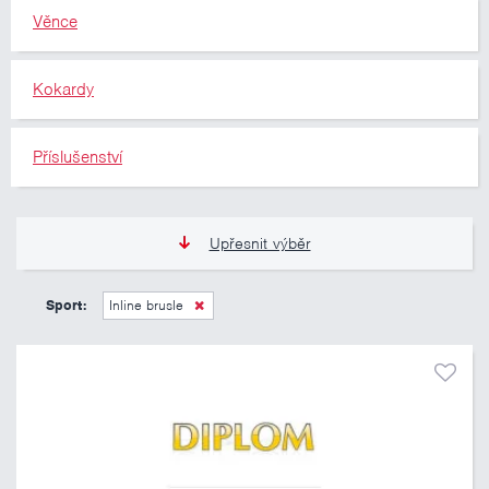
Věnce
Kokardy
Příslušenství
Upřesnit výběr
11 Kč
10 460 Kč
Sport:
Inline brusle
Pouze skladem