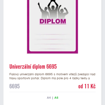
Univerzální diplom 6695
Fialový univerzální diplom 6695 s motivem vítězů zvedající nad
hlavu sportovní pohár. Diplom má pole pro 4 řádky textu a
fialový nápis DIPLOM. Univerzální diplom 6695 máme ve
6695
od 11 Kč
formátu A4 a A5. Tento univerzální diplom je vhodný pro
většinu týmových soutěží, ke kterým by se hodil jako ocenění
zobrazený sportovní pohár. Papírový diplom s univerzálním
A4
|
A5
motivem vítězů s pohárem má gramáž 250 g/m2.