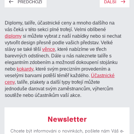
PŘEDCHOZÍ
DALŠÍ
Diplomy, talíře, účastnické ceny a mnoho dalšího na
vás čeká v této sekci plné trofejí. Velmi oblíbené
diplomy
si můžete vybrat z naší nabídky nebo si nechat
vytvořit design přesně podle vašich představ. Velké
slávy se také těší
věnce
, které nabízíme ve třech
barevných odstínech. Dále u nás naleznete talíře s
elegantním zdobením a možností dokoupení stojánku
nebo
kokardy
, které svým precizním provedením a
veselými barvami potěší téměř každého.
Účastnické
ceny
, talíře, plakety a další typy trofejí můžete
jednoduše darovat svým zaměstnancům, výhercům
soutěže nebo účastníkům vaší akce.
Newsletter
Chcete být informováni o novinkách, pošlete nám Váš e-