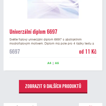
Univerzální diplom 6697
Světle fialový univerzální diplom 6697 s abstraktním
modrofialovým motivem. Diplom má pole pro 4 řádky textu a
šeříkově fialový nápis DIPLOM. Univerzální diplom 6697 máme
6697
od 11 Kč
ve formátu A4 a A5. Papírový diplom s univerzálním
abstraktním motivem má gramáž 250 g/m2.
A4
|
A5
ZOBRAZIT 9 DALŠÍCH PRODUKTŮ