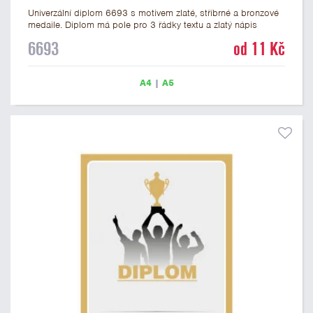
Univerzální diplom 6693 s motivem zlaté, stříbrné a bronzové
medaile. Diplom má pole pro 3 řádky textu a zlatý nápis
DIPLOM. Univerzální diplom 6693 máme ve formátu A4 a A5.
6693
od 11 Kč
Tento univerzální diplom je vhodný pro většinu událostí, ke
kterým by se hodily jako ocenění i zobrazené medaile.
Papírový diplom s univerzálním motivem medailí má gramáž
A4
|
A5
250 g/m2.