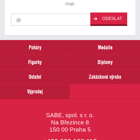
mail.
Pro
ODESLAT
odběr
našich
novinek
zadejte
prosím
Poháry
Medaile
Váš
email
Figurky
Diplomy
Ostatní
Zakázková výroba
Výprodej
SABE, spol. s r. o.
Na Březince 8
150 00 Praha 5