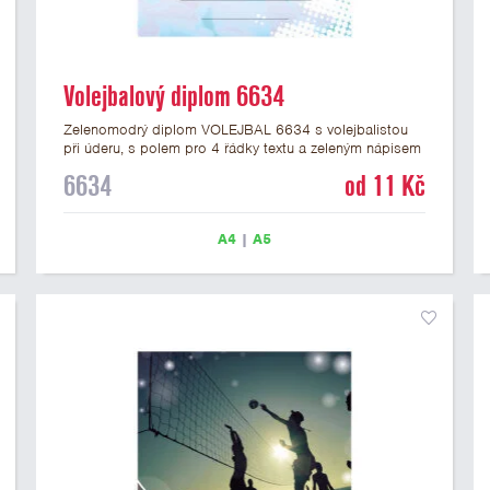
Volejbalový diplom 6634
Zelenomodrý diplom VOLEJBAL 6634 s volejbalistou
při úderu, s polem pro 4 řádky textu a zeleným nápisem
DIPLOM. Volejbalový diplom 6634 máme ve formátu A4
6634
od 11 Kč
a A5. Papírový diplom s motivem VOLEJBAL má
gramáž 250 g/m2.
A4
|
A5