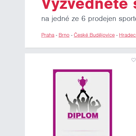
Vyzvedněte s
na jedné ze 6 prodejen sport
Praha
-
Brno
-
České Budějovice
-
Hradec