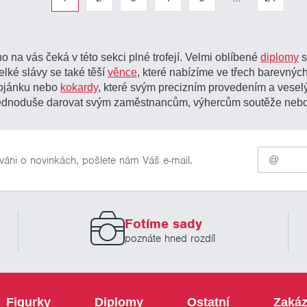
o na vás čeká v této sekci plné trofejí. Velmi oblíbené
diplomy
s
elké slávy se také těší
věnce
, které nabízíme ve třech barevných
tojánku nebo
kokardy
, které svým precizním provedením a vesel
žete jednoduše darovat svým zaměstnancům, výhercům soutěže neb
Pro
váni o novinkách, pošlete nám Váš e-mail.
odběr
našich
novinek
zadejte
prosím
Fotíme sady
Váš
email
poznáte hned rozdíl
Figurky
Diplomy
Ostatní
Zakáz