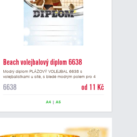
Beach volejbalový diplom 6638
Modrý diplom PLÁŽOVÝ VOLEJBAL 6638 s
volejbalistkami u sítě, s bledě modrým polem pro 4
řádky textu a černým nápisem DIPLOM. Beach
6638
od 11 Kč
volejbalový diplom 6638 máme ve formátu A4 a A5.
Papírový diplom s motivem BEACH VOLEJBAL má
gramáž 250 g/m2.
A4
|
A5