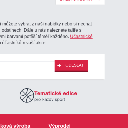
i můžete vybrat z naší nabídky nebo si nechat
 odstínech. Dále u nás naleznete talíře s
ými barvami potěší téměř každého.
Účastnické
o účastníkům vaší akce.
ODESLAT
Tematické edice
pro každý sport
ková výroba
Výprodej