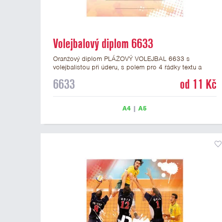
Volejbalový diplom 6633
Oranžový diplom PLÁŽOVÝ VOLEJBAL 6633 s
volejbalistou při úderu, s polem pro 4 řádky textu a
žlutočerveným nápisem DIPLOM. Volejbalový diplom
6633
od 11 Kč
6629 máme ve formátu A4 a A5. Papírový diplom s
motivem PLÁŽOVÝ VOLEJBAL má gramáž 250 g/m2.
A4
|
A5