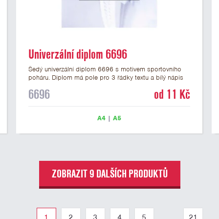
Univerzální diplom 6696
Šedý univerzální diplom 6696 s motivem sportovního
poháru. Diplom má pole pro 3 řádky textu a bílý nápis
DIPLOM. Univerzální diplom 6696 máme ve formátu A4
6696
od 11 Kč
a A5. Tento univerzální diplom je vhodný pro většinu
soutěží, ke kterým by se jako ocenění hodil zobrazený
sportovní pohár. Papírový diplom s univerzálním
A4
|
A5
motivem sportovního poháru má gramáž 250 g/m2.
ZOBRAZIT 9 DALŠÍCH PRODUKTŮ
1
2
3
4
5
...
21