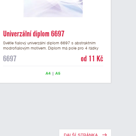
Univerzální diplom 6697
Světle fialový univerzální diplom 6697 s abstraktním
modrofialovým motivem. Diplom má pole pro 4 řádky
textu a šeříkově fialový nápis DIPLOM. Univerzální
6697
od 11 Kč
diplom 6697 máme ve formátu A4 a A5. Papírový
diplom s univerzálním abstraktním motivem má gramáž
250 g/m2.
A4
|
A5
DALŠÍ STRÁNKA