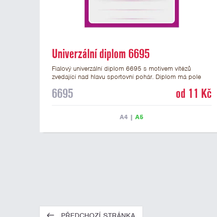
Univerzální diplom 6695
Fialový univerzální diplom 6695 s motivem vítězů
zvedající nad hlavu sportovní pohár. Diplom má pole
pro 4 řádky textu a fialový nápis DIPLOM. Univerzální
6695
od 11 Kč
diplom 6695 máme ve formátu A4 a A5. Tento
univerzální diplom je vhodný pro většinu týmových
soutěží, ke kterým by se hodil jako ocenění zobrazený
A4
|
A5
sportovní pohár. Papírový diplom s univerzálním
motivem vítězů s pohárem má gramáž 250 g/m2.
PŘEDCHOZÍ STRÁNKA