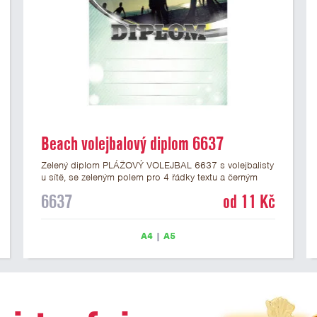
Beach volejbalový diplom 6637
Zelený diplom PLÁŽOVÝ VOLEJBAL 6637 s volejbalisty
u sítě, se zeleným polem pro 4 řádky textu a černým
nápisem DIPLOM. Beach volejbalový diplom 6637
6637
od 11 Kč
máme ve formátu A4 a A5. Papírový diplom s motivem
BEACH VOLEJBAL má gramáž 250 g/m2.
A4
|
A5