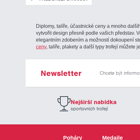
Diplomy, talíře, účastnické ceny a mnoho dalšíh
vytvořit design přesně podle vašich představ. V
elegantním zdobením a možností dokoupení s
ceny
, talíře, plakety a další typy trofejí mů
Newsletter
Chcete být informo
Nejširší nabídka
sportovních trofejí
Poháry
Medaile