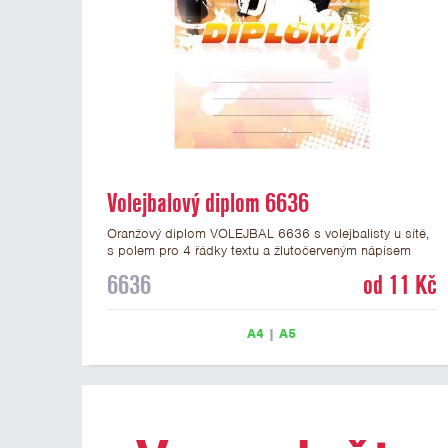
Volejbalový diplom 6636
Oranžový diplom VOLEJBAL 6636 s volejbalisty u sítě,
s polem pro 4 řádky textu a žlutočerveným nápisem
DIPLOM. Volejbalový diplom 6636 máme ve formátu A4
6636
od 11 Kč
a A5. Papírový diplom s motivem VOLEJBAL má
gramáž 250 g/m2.
A4
|
A5