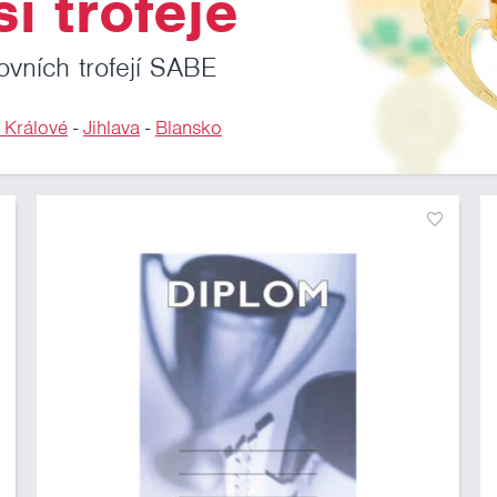
i trofeje
ovních trofejí SABE
 Králové
-
Jihlava
-
Blansko