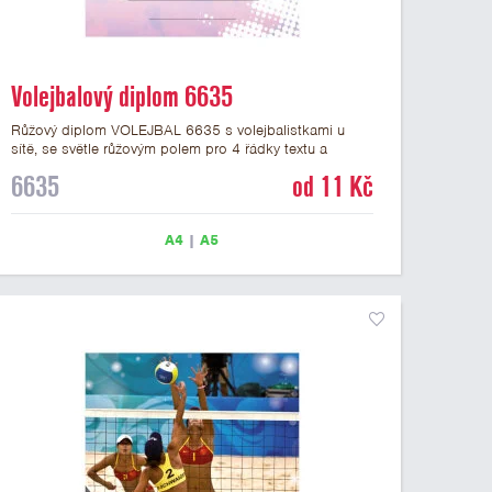
Volejbalový diplom 6635
Růžový diplom VOLEJBAL 6635 s volejbalistkami u
sítě, se světle růžovým polem pro 4 řádky textu a
růžovým nápisem DIPLOM. Volejbalový diplom 6635
6635
od 11 Kč
máme ve formátu A4 a A5. Papírový diplom s motivem
VOLEJBAL má gramáž 250 g/m2.
A4
|
A5