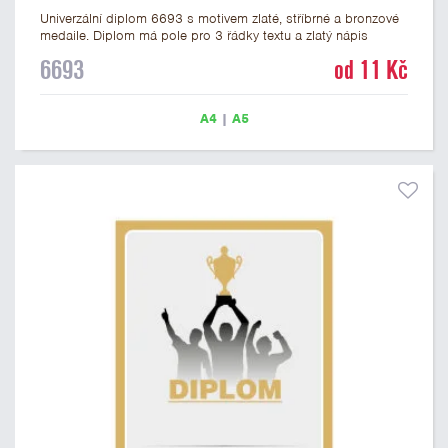
Univerzální diplom 6693 s motivem zlaté, stříbrné a bronzové
medaile. Diplom má pole pro 3 řádky textu a zlatý nápis
DIPLOM. Univerzální diplom 6693 máme ve formátu A4 a A5.
6693
od 11 Kč
Tento univerzální diplom je vhodný pro většinu událostí, ke
kterým by se hodily jako ocenění i zobrazené medaile.
Papírový diplom s univerzálním motivem medailí má gramáž
A4
|
A5
250 g/m2.