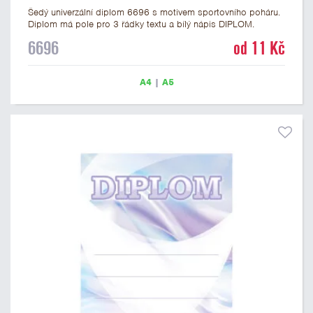
Šedý univerzální diplom 6696 s motivem sportovního poháru.
Diplom má pole pro 3 řádky textu a bílý nápis DIPLOM.
Univerzální diplom 6696 máme ve formátu A4 a A5. Tento
6696
od 11 Kč
univerzální diplom je vhodný pro většinu soutěží, ke kterým by
se jako ocenění hodil zobrazený sportovní pohár. Papírový
diplom s univerzálním motivem sportovního poháru má
A4
|
A5
gramáž 250 g/m2.