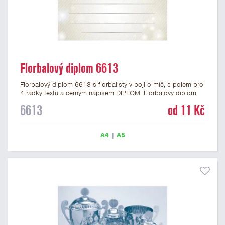
Florbalový diplom 6613
Florbalový diplom 6613 s florbalisty v boji o míč, s polem pro
4 řádky textu a černým nápisem DIPLOM. Florbalový diplom
6613 máme ve formátu A4 a A5. Papírový diplom s motivem
6613
od 11 Kč
florbalu má gramáž 250 g/m2.
A4
|
A5