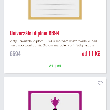
Univerzální diplom 6694
Zlatý univerzální diplom 6694 s motivem vítězů zvedající nad
hlavu sportovní pohár. Diplom má pole pro 4 řádky textu a
zlatý nápis DIPLOM. Univerzální diplom 6694 máme ve
6694
od 11 Kč
formátu A4 a A5. Tento univerzální diplom je vhodný pro
většinu týmových soutěží, ke kterým by se hodil jako ocenění
zobrazený sportovní pohár. Papírový diplom s univerzálním
A4
|
A5
motivem vítězů s pohárem má gramáž 250 g/m2.