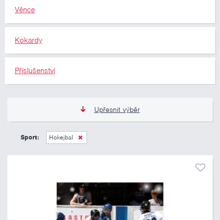
Věnce
Kokardy
Příslušenství
Upřesnit výběr
11 Kč
10 460 Kč
Sport:
Hokejbal
Pouze skladem