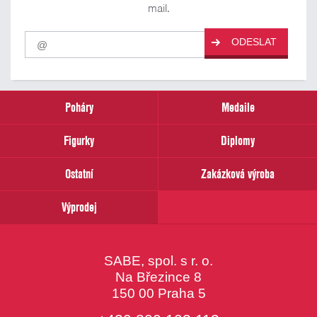
mail.
Pro
ODESLAT
odběr
našich
novinek
zadejte
prosím
Poháry
Medaile
Váš
email
Figurky
Diplomy
Ostatní
Zakázková výroba
Výprodej
SABE, spol. s r. o.
Na Březince 8
150 00 Praha 5