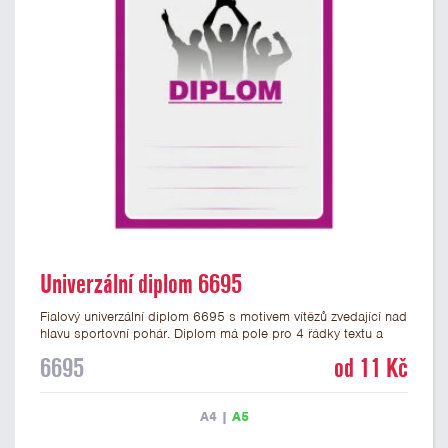
Univerzální diplom 6695
Fialový univerzální diplom 6695 s motivem vítězů zvedající nad
hlavu sportovní pohár. Diplom má pole pro 4 řádky textu a
fialový nápis DIPLOM. Univerzální diplom 6695 máme ve
6695
od 11 Kč
formátu A4 a A5. Tento univerzální diplom je vhodný pro
většinu týmových soutěží, ke kterým by se hodil jako ocenění
zobrazený sportovní pohár. Papírový diplom s univerzálním
A4
|
A5
motivem vítězů s pohárem má gramáž 250 g/m2.