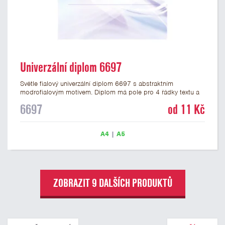
Univerzální diplom 6697
Světle fialový univerzální diplom 6697 s abstraktním
modrofialovým motivem. Diplom má pole pro 4 řádky textu a
šeříkově fialový nápis DIPLOM. Univerzální diplom 6697 máme
6697
od 11 Kč
ve formátu A4 a A5. Papírový diplom s univerzálním
abstraktním motivem má gramáž 250 g/m2.
A4
|
A5
ZOBRAZIT 9 DALŠÍCH PRODUKTŮ