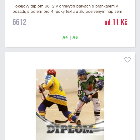
Hokejový diplom 6612 v ohnivých barvách s brankářem v
pozadí, s polem pro 4 řádky textu a žlutočerveným nápisem
DIPLOM. Hokejový diplom 6612 máme ve formátu A4 a A5.
6612
od 11 Kč
Gramáž papírového diplomu je 250 g/m2.
A4
|
A5