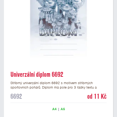
Univerzální diplom 6692
Stříbrný univerzální diplom 6692 s motivem stříbrných
sportovních pohárů. Diplom má pole pro 3 řádky textu a
stříbrný nápis DIPLOM. Univerzální diplom 6692 máme ve
6692
od 11 Kč
formátu A4 a A5. Tento univerzální diplom je vhodný pro
většinu událostí, ke kterým by se hodily jako ocenění i
zobrazené sportovní poháry. Papírový diplom s univerzálním
A4
|
A5
motivem pohárů má gramáž 250 g/m2.