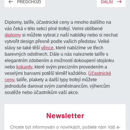
PŘEDCHOZÍ
DALŠÍ
Diplomy, talíře, účastnické ceny a mnoho dalšího na
vás čeká v této sekci plné trofejí. Velmi oblíbené
diplomy
si můžete vybrat z naší nabídky nebo si nechat
vytvořit design přesně podle vašich představ. Velké
slávy se také těší
věnce
, které nabízíme ve třech
barevných odstínech. Dále u nás naleznete talíře s
elegantním zdobením a možností dokoupení stojánku
nebo
kokardy
, které svým precizním provedením a
veselými barvami potěší téměř každého.
Účastnické
ceny
, talíře, plakety a další typy trofejí můžete
jednoduše darovat svým zaměstnancům, výhercům
soutěže nebo účastníkům vaší akce.
Newsletter
Chcete být informováni o novinkách, pošlete nám Váš e-