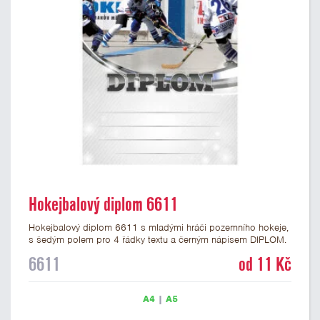
Hokejbalový diplom 6611
Hokejbalový diplom 6611 s mladými hráči pozemního hokeje,
s šedým polem pro 4 řádky textu a černým nápisem DIPLOM.
Hokejbalový diplom 6610 máme ve formátu A4 a A5. Gramáž
6611
od 11 Kč
papírového diplomu pro pozemní hokej je 250 g/m2.
A4
|
A5