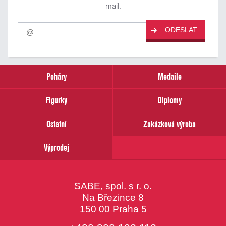
mail.
Pro
ODESLAT
odběr
našich
novinek
zadejte
prosím
Poháry
Medaile
Váš
email
Figurky
Diplomy
Ostatní
Zakázková výroba
Výprodej
SABE, spol. s r. o.
Na Březince 8
150 00 Praha 5