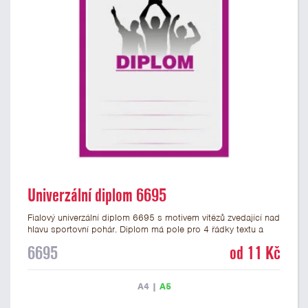
Univerzální diplom 6695
Fialový univerzální diplom 6695 s motivem vítězů zvedající nad
hlavu sportovní pohár. Diplom má pole pro 4 řádky textu a
fialový nápis DIPLOM. Univerzální diplom 6695 máme ve
6695
od 11 Kč
formátu A4 a A5. Tento univerzální diplom je vhodný pro
většinu týmových soutěží, ke kterým by se hodil jako ocenění
zobrazený sportovní pohár. Papírový diplom s univerzálním
A4
|
A5
motivem vítězů s pohárem má gramáž 250 g/m2.