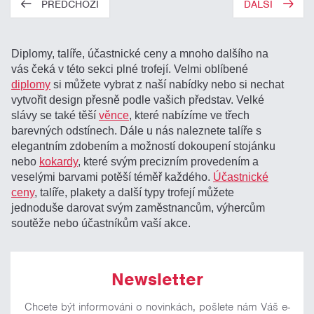
PŘEDCHOZÍ
DALŠÍ
Diplomy, talíře, účastnické ceny a mnoho dalšího na
vás čeká v této sekci plné trofejí. Velmi oblíbené
diplomy
si můžete vybrat z naší nabídky nebo si nechat
vytvořit design přesně podle vašich představ. Velké
slávy se také těší
věnce
, které nabízíme ve třech
barevných odstínech. Dále u nás naleznete talíře s
elegantním zdobením a možností dokoupení stojánku
nebo
kokardy
, které svým precizním provedením a
veselými barvami potěší téměř každého.
Účastnické
ceny
, talíře, plakety a další typy trofejí můžete
jednoduše darovat svým zaměstnancům, výhercům
soutěže nebo účastníkům vaší akce.
Newsletter
Chcete být informováni o novinkách, pošlete nám Váš e-