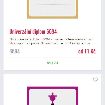
Univerzální diplom 6694
Zlatý univerzální diplom 6694 s motivem vítězů zvedající nad
hlavu sportovní pohár. Diplom má pole pro 4 řádky textu a
zlatý nápis DIPLOM. Univerzální diplom 6694 máme ve
6694
od 11 Kč
formátu A4 a A5. Tento univerzální diplom je vhodný pro
většinu týmových soutěží, ke kterým by se hodil jako ocenění
zobrazený sportovní pohár. Papírový diplom s univerzálním
A4
|
A5
motivem vítězů s pohárem má gramáž 250 g/m2.