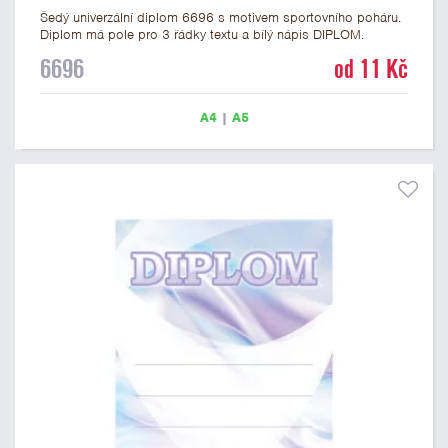
Šedý univerzální diplom 6696 s motivem sportovního poháru.
Diplom má pole pro 3 řádky textu a bílý nápis DIPLOM.
Univerzální diplom 6696 máme ve formátu A4 a A5. Tento
6696
od 11 Kč
univerzální diplom je vhodný pro většinu soutěží, ke kterým by
se jako ocenění hodil zobrazený sportovní pohár. Papírový
diplom s univerzálním motivem sportovního poháru má
A4
|
A5
gramáž 250 g/m2.