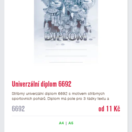
Univerzální diplom 6692
Stříbrný univerzální diplom 6692 s motivem stříbrných
sportovních pohárů. Diplom má pole pro 3 řádky textu a
stříbrný nápis DIPLOM. Univerzální diplom 6692 máme ve
6692
od 11 Kč
formátu A4 a A5. Tento univerzální diplom je vhodný pro
většinu událostí, ke kterým by se hodily jako ocenění i
zobrazené sportovní poháry. Papírový diplom s univerzálním
A4
|
A5
motivem pohárů má gramáž 250 g/m2.