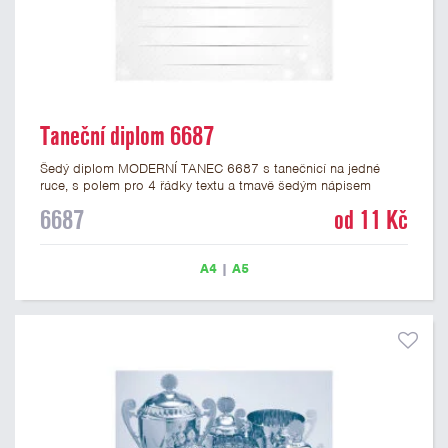
Taneční diplom 6687
Šedý diplom MODERNÍ TANEC 6687 s tanečnicí na jedné
ruce, s polem pro 4 řádky textu a tmavě šedým nápisem
DIPLOM. Taneční diplom 6687 máme ve formátu A4 a A5.
6687
od 11 Kč
Papírový diplom s motivem tanečních soutěží má gramáž 250
g/m2.
A4
|
A5