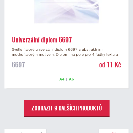
Univerzální diplom 6697
Světle fialový univerzální diplom 6697 s abstraktním
modrofialovým motivem. Diplom má pole pro 4 řádky textu a
šeříkově fialový nápis DIPLOM. Univerzální diplom 6697 máme
6697
od 11 Kč
ve formátu A4 a A5. Papírový diplom s univerzálním
abstraktním motivem má gramáž 250 g/m2.
A4
|
A5
ZOBRAZIT 9 DALŠÍCH PRODUKTŮ