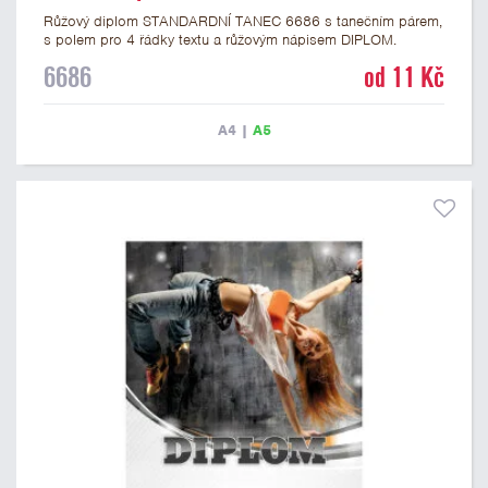
Růžový diplom STANDARDNÍ TANEC 6686 s tanečním párem,
s polem pro 4 řádky textu a růžovým nápisem DIPLOM.
Taneční diplom 6686 máme ve formátu A4 a A5. Papírový
6686
od 11 Kč
diplom s motivem tanečních soutěží má gramáž 250 g/m2.
A4
|
A5