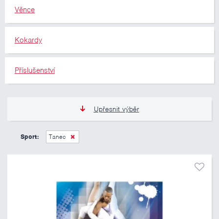
Věnce
Kokardy
Příslušenství
Upřesnit výběr
11 Kč
10 460 Kč
Sport:
Tanec
Pouze skladem