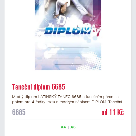
Taneční diplom 6685
Modrý diplom LATINSKÝ TANEC 6685 s tanečním párem, s
polem pro 4 řádky textu a modrým nápisem DIPLOM. Taneční
diplom 6685 máme ve formátu A4 a A5. Papírový diplom s
6685
od 11 Kč
motivem tanečních soutěží má gramáž 250 g/m2.
A4
|
A5