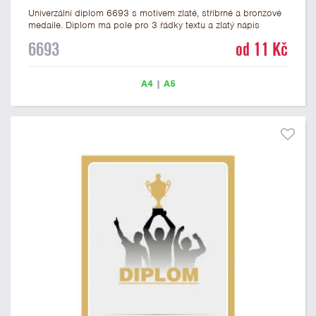
Univerzální diplom 6693 s motivem zlaté, stříbrné a bronzové
medaile. Diplom má pole pro 3 řádky textu a zlatý nápis
DIPLOM. Univerzální diplom 6693 máme ve formátu A4 a A5.
6693
od 11 Kč
Tento univerzální diplom je vhodný pro většinu událostí, ke
kterým by se hodily jako ocenění i zobrazené medaile.
Papírový diplom s univerzálním motivem medailí má gramáž
A4
|
A5
250 g/m2.