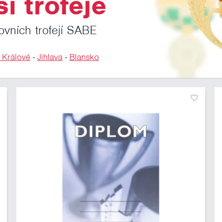
i trofeje
ovních trofejí SABE
 Králové
-
Jihlava
-
Blansko