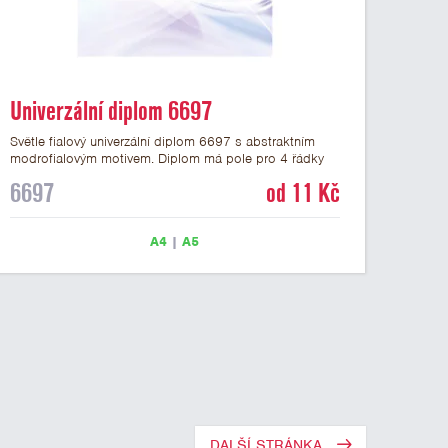
Univerzální diplom 6697
Světle fialový univerzální diplom 6697 s abstraktním
modrofialovým motivem. Diplom má pole pro 4 řádky
textu a šeříkově fialový nápis DIPLOM. Univerzální
6697
od 11 Kč
diplom 6697 máme ve formátu A4 a A5. Papírový
diplom s univerzálním abstraktním motivem má gramáž
250 g/m2.
A4
|
A5
DALŠÍ STRÁNKA