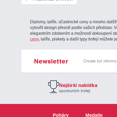
Diplomy, talíře, účastnické ceny a mnoho dalšíh
vytvořit design přesně podle vašich představ. V
elegantním zdobením a možností dokoupení s
ceny
, talíře, plakety a další typy trofejí mů
Newsletter
Chcete být informo
Nejširší nabídka
sportovních trofejí
Poháry
Medaile