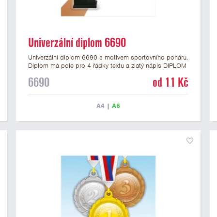
Univerzální diplom 6690
Univerzální diplom 6690 s motivem sportovního poháru.
Diplom má pole pro 4 řádky textu a zlatý nápis DIPLOM
vyvedený psacím písmem. Univerzální diplom 6690
6690
od 11 Kč
máme ve formátu A4 a A5. Tento diplom je vhodný pro
většinu událostí, ke kterým by se hodil i zobrazený
sportovní pohár. Papírový diplom s univerzálním
A4
|
A5
motivem poháru má gramáž 250 g/m2.