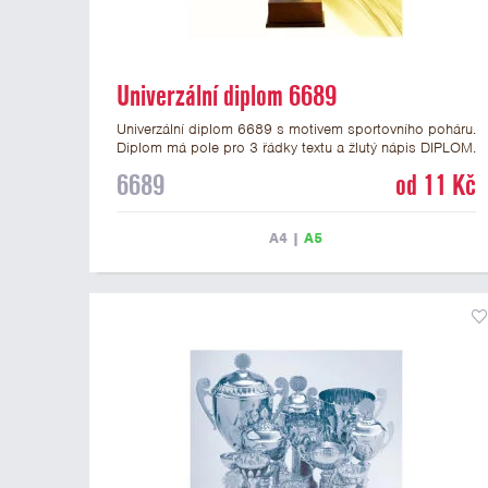
Univerzální diplom 6689
Univerzální diplom 6689 s motivem sportovního poháru.
Diplom má pole pro 3 řádky textu a žlutý nápis DIPLOM.
Univerzální diplom 6689 máme ve formátu A4 a A5.
6689
od 11 Kč
Tento diplom je vhodný pro většinu událostí, ke kterým
by se hodil i zobrazený sportovní pohár. Papírový
diplom s univerzálním motivem poháru má gramáž 250
A4
|
A5
g/m2.