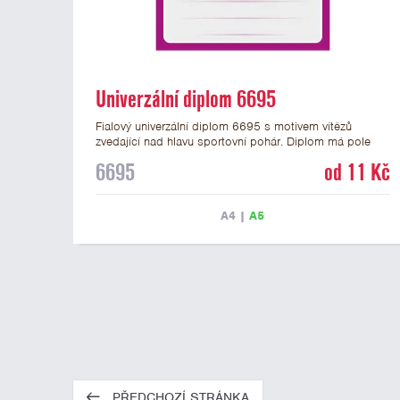
Univerzální diplom 6695
Fialový univerzální diplom 6695 s motivem vítězů
zvedající nad hlavu sportovní pohár. Diplom má pole
pro 4 řádky textu a fialový nápis DIPLOM. Univerzální
6695
od 11 Kč
diplom 6695 máme ve formátu A4 a A5. Tento
univerzální diplom je vhodný pro většinu týmových
soutěží, ke kterým by se hodil jako ocenění zobrazený
A4
|
A5
sportovní pohár. Papírový diplom s univerzálním
motivem vítězů s pohárem má gramáž 250 g/m2.
PŘEDCHOZÍ STRÁNKA