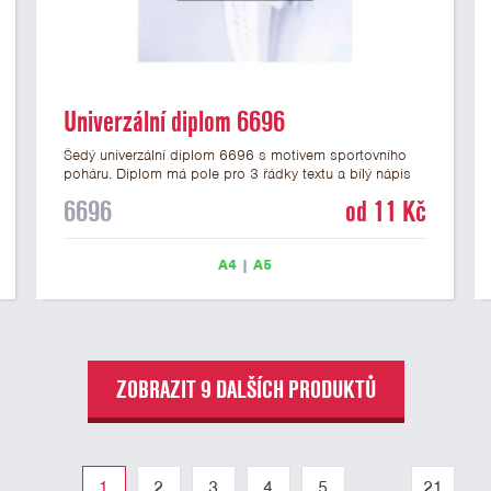
Univerzální diplom 6696
Šedý univerzální diplom 6696 s motivem sportovního
poháru. Diplom má pole pro 3 řádky textu a bílý nápis
DIPLOM. Univerzální diplom 6696 máme ve formátu A4
6696
od 11 Kč
a A5. Tento univerzální diplom je vhodný pro většinu
soutěží, ke kterým by se jako ocenění hodil zobrazený
sportovní pohár. Papírový diplom s univerzálním
A4
|
A5
motivem sportovního poháru má gramáž 250 g/m2.
ZOBRAZIT 9 DALŠÍCH PRODUKTŮ
1
2
3
4
5
...
21