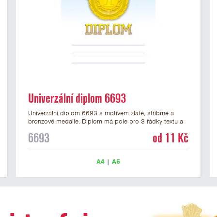
Univerzální diplom 6693
Univerzální diplom 6693 s motivem zlaté, stříbrné a
bronzové medaile. Diplom má pole pro 3 řádky textu a
zlatý nápis DIPLOM. Univerzální diplom 6693 máme ve
6693
od 11 Kč
formátu A4 a A5. Tento univerzální diplom je vhodný
pro většinu událostí, ke kterým by se hodily jako
ocenění i zobrazené medaile. Papírový diplom s
A4
|
A5
univerzálním motivem medailí má gramáž 250 g/m2.