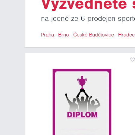
Vyzvedněte s
na jedné ze 6 prodejen sport
Praha
-
Brno
-
České Budějovice
-
Hradec