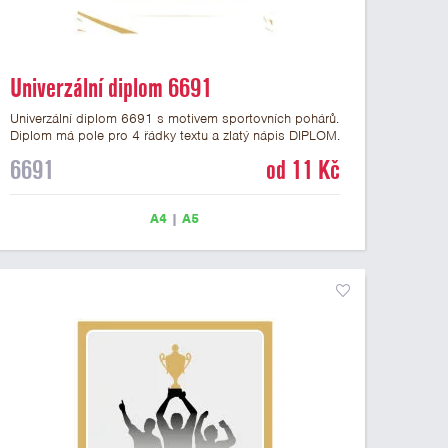
Univerzální diplom 6691
Univerzální diplom 6691 s motivem sportovních pohárů.
Diplom má pole pro 4 řádky textu a zlatý nápis DIPLOM.
Univerzální diplom 6691 máme ve formátu A4 a A5.
6691
od 11 Kč
Tento univerzální diplom je vhodný pro většinu událostí,
ke kterým by se hodil i zobrazený sportovní pohár.
Papírový diplom s univerzálním motivem sportovních
A4
|
A5
pohárů má gramáž 250 g/m2.