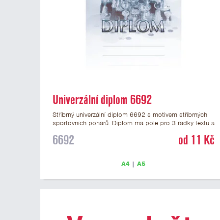
Univerzální diplom 6692
Stříbrný univerzální diplom 6692 s motivem stříbrných
sportovních pohárů. Diplom má pole pro 3 řádky textu a
stříbrný nápis DIPLOM. Univerzální diplom 6692 máme
6692
od 11 Kč
ve formátu A4 a A5. Tento univerzální diplom je vhodný
pro většinu událostí, ke kterým by se hodily jako
ocenění i zobrazené sportovní poháry. Papírový diplom
A4
|
A5
s univerzálním motivem pohárů má gramáž 250 g/m2.