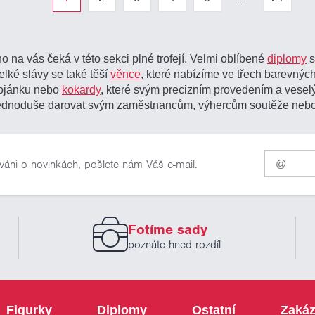
o na vás čeká v této sekci plné trofejí. Velmi oblíbené
diplomy
s
elké slávy se také těší
věnce
, které nabízíme ve třech barevných
tojánku nebo
kokardy
, které svým precizním provedením a vesel
žete jednoduše darovat svým zaměstnancům, výhercům soutěže neb
Pro
váni o novinkách, pošlete nám Váš e-mail.
odběr
našich
novinek
zadejte
prosím
Fotíme sady
Váš
email
poznáte hned rozdíl
Figurky
Diplomy
Ostatní
Zakáz