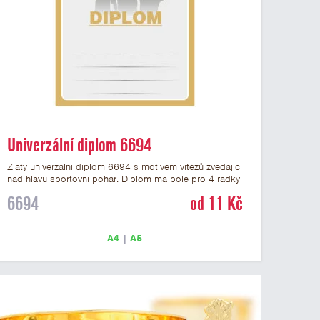
Univerzální diplom 6694
Zlatý univerzální diplom 6694 s motivem vítězů zvedající
nad hlavu sportovní pohár. Diplom má pole pro 4 řádky
textu a zlatý nápis DIPLOM. Univerzální diplom 6694
6694
od 11 Kč
máme ve formátu A4 a A5. Tento univerzální diplom je
vhodný pro většinu týmových soutěží, ke kterým by se
hodil jako ocenění zobrazený sportovní pohár. Papírový
A4
|
A5
diplom s univerzálním motivem vítězů s pohárem má
gramáž 250 g/m2.