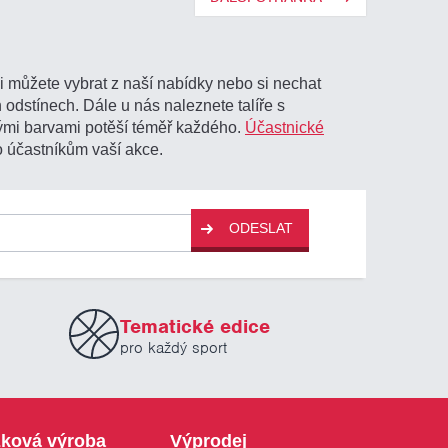
i můžete vybrat z naší nabídky nebo si nechat
 odstínech. Dále u nás naleznete talíře s
ými barvami potěší téměř každého.
Účastnické
o účastníkům vaší akce.
ODESLAT
Tematické edice
pro každý sport
ková výroba
Výprodej