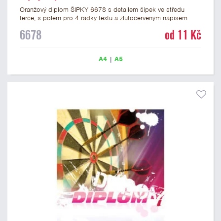
Oranžový diplom ŠIPKY 6678 s detailem šipek ve středu
terče, s polem pro 4 řádky textu a žlutočerveným nápisem
DIPLOM. Šipkařský diplom 6678 máme ve formátu A4 a A5.
6678
od 11 Kč
Papírový diplom s motivem šipek má gramáž 250 g/m2.
A4
|
A5