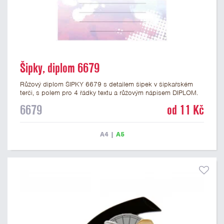
Šipky, diplom 6679
Růžový diplom ŠIPKY 6679 s detailem šipek v šipkařském
terči, s polem pro 4 řádky textu a růžovým nápisem DIPLOM.
Šipkařský diplom 6679 máme ve formátu A4 a A5. Papírový
6679
od 11 Kč
diplom s motivem šipek má gramáž 250 g/m2.
A4
|
A5