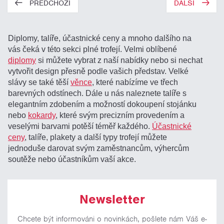
PŘEDCHOZÍ
DALŠÍ
Diplomy, talíře, účastnické ceny a mnoho dalšího na
vás čeká v této sekci plné trofejí. Velmi oblíbené
diplomy
si můžete vybrat z naší nabídky nebo si nechat
vytvořit design přesně podle vašich představ. Velké
slávy se také těší
věnce
, které nabízíme ve třech
barevných odstínech. Dále u nás naleznete talíře s
elegantním zdobením a možností dokoupení stojánku
nebo
kokardy
, které svým precizním provedením a
veselými barvami potěší téměř každého.
Účastnické
ceny
, talíře, plakety a další typy trofejí můžete
jednoduše darovat svým zaměstnancům, výhercům
soutěže nebo účastníkům vaší akce.
Newsletter
Chcete být informováni o novinkách, pošlete nám Váš e-