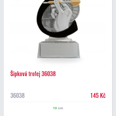
Šipková trofej 36038
36038
145 Kč
10
cm