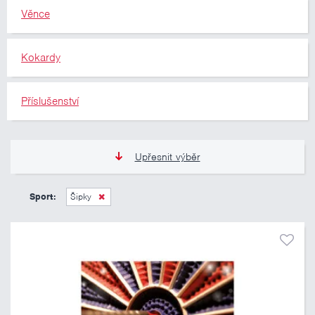
Věnce
Kokardy
Příslušenství
Upřesnit výběr
11 Kč
10 460 Kč
Sport:
Šipky
Pouze skladem