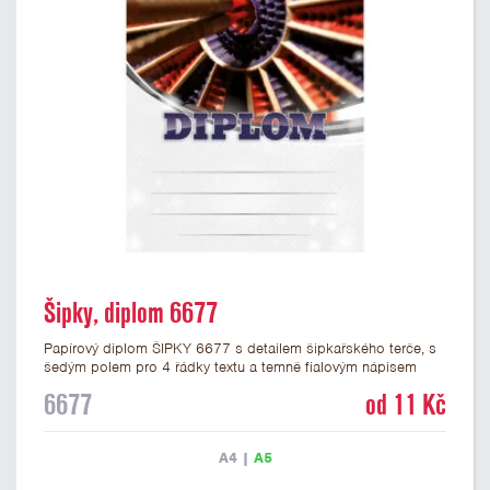
Šipky, diplom 6677
Papírový diplom ŠIPKY 6677 s detailem šipkařského terče, s
šedým polem pro 4 řádky textu a temně fialovým nápisem
DIPLOM. Šipkařský diplom 6677 máme ve formátu A4 a A5.
6677
od 11 Kč
Papírový diplom s motivem šipek má gramáž 250 g/m2.
A4
|
A5