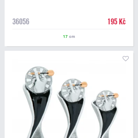
36056
195 Kč
17
cm