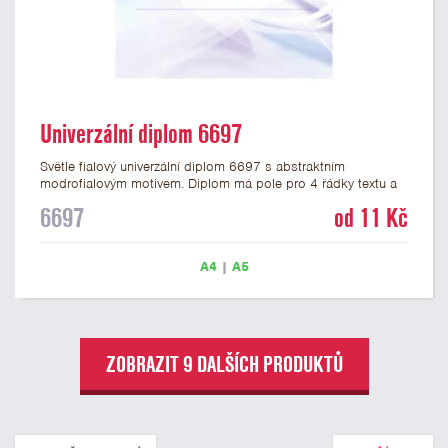
Univerzální diplom 6697
Světle fialový univerzální diplom 6697 s abstraktním
modrofialovým motivem. Diplom má pole pro 4 řádky textu a
šeříkově fialový nápis DIPLOM. Univerzální diplom 6697 máme
6697
od 11 Kč
ve formátu A4 a A5. Papírový diplom s univerzálním
abstraktním motivem má gramáž 250 g/m2.
A4
|
A5
ZOBRAZIT 9 DALŠÍCH PRODUKTŮ