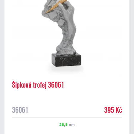
Šipková trofej 36061
36061
395 Kč
26,5
cm