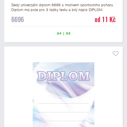
Šedý univerzální diplom 6696 s motivem sportovního poháru.
Diplom má pole pro 3 řádky textu a bílý nápis DIPLOM.
Univerzální diplom 6696 máme ve formátu A4 a A5. Tento
6696
od 11 Kč
univerzální diplom je vhodný pro většinu soutěží, ke kterým by
se jako ocenění hodil zobrazený sportovní pohár. Papírový
diplom s univerzálním motivem sportovního poháru má
A4
|
A5
gramáž 250 g/m2.