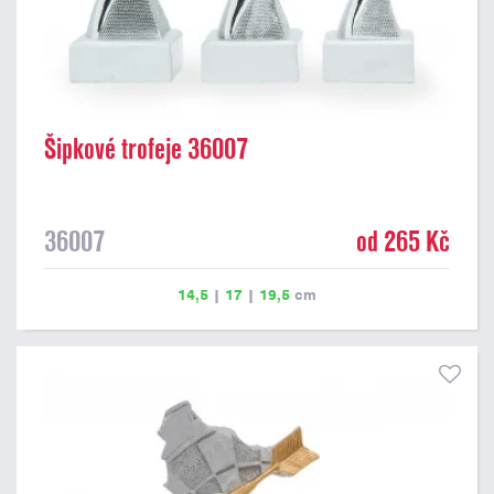
Šipkové trofeje 36007
36007
od 265 Kč
14,5
|
17
|
19,5
cm