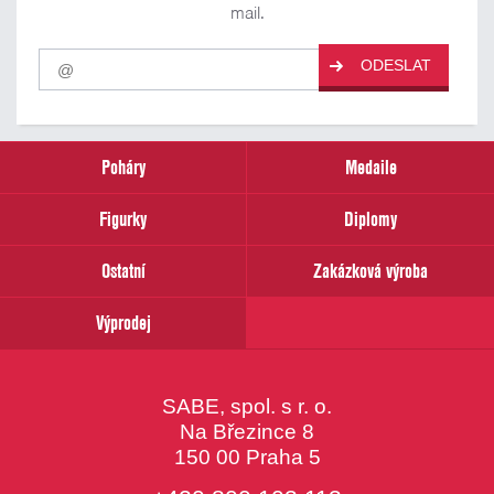
mail.
Pro
ODESLAT
odběr
našich
novinek
zadejte
prosím
Poháry
Medaile
Váš
email
Figurky
Diplomy
Ostatní
Zakázková výroba
Výprodej
SABE, spol. s r. o.
Na Březince 8
150 00 Praha 5