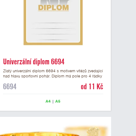
Univerzální diplom 6694
Zlatý univerzální diplom 6694 s motivem vítězů zvedající
nad hlavu sportovní pohár. Diplom má pole pro 4 řádky
textu a zlatý nápis DIPLOM. Univerzální diplom 6694
6694
od 11 Kč
máme ve formátu A4 a A5. Tento univerzální diplom je
vhodný pro většinu týmových soutěží, ke kterým by se
hodil jako ocenění zobrazený sportovní pohár. Papírový
A4
|
A5
diplom s univerzálním motivem vítězů s pohárem má
gramáž 250 g/m2.