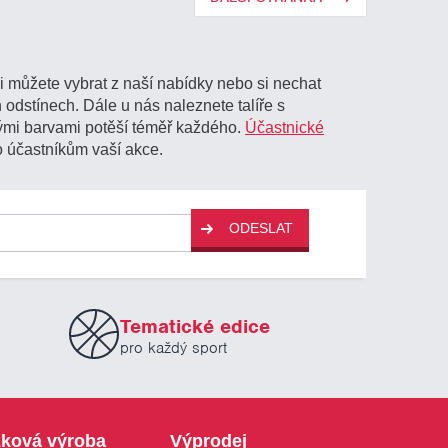
i můžete vybrat z naší nabídky nebo si nechat
 odstínech. Dále u nás naleznete talíře s
ými barvami potěší téměř každého.
Účastnické
o účastníkům vaší akce.
ODESLAT
Tematické edice
pro každý sport
ková výroba
Výprodej