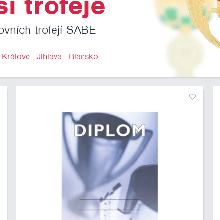
i trofeje
ovních trofejí SABE
 Králové
-
Jihlava
-
Blansko