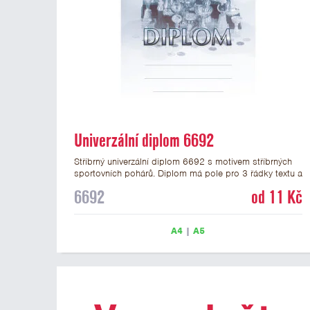
Univerzální diplom 6692
Stříbrný univerzální diplom 6692 s motivem stříbrných
sportovních pohárů. Diplom má pole pro 3 řádky textu a
stříbrný nápis DIPLOM. Univerzální diplom 6692 máme
6692
od 11 Kč
ve formátu A4 a A5. Tento univerzální diplom je vhodný
pro většinu událostí, ke kterým by se hodily jako
ocenění i zobrazené sportovní poháry. Papírový diplom
A4
|
A5
s univerzálním motivem pohárů má gramáž 250 g/m2.