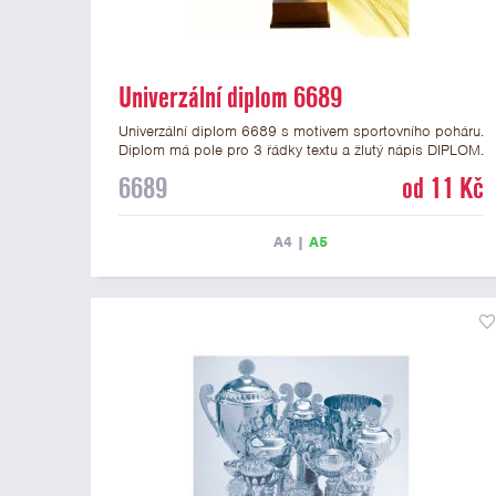
Univerzální diplom 6689
Univerzální diplom 6689 s motivem sportovního poháru.
Diplom má pole pro 3 řádky textu a žlutý nápis DIPLOM.
Univerzální diplom 6689 máme ve formátu A4 a A5.
6689
od 11 Kč
Tento diplom je vhodný pro většinu událostí, ke kterým
by se hodil i zobrazený sportovní pohár. Papírový
diplom s univerzálním motivem poháru má gramáž 250
A4
|
A5
g/m2.