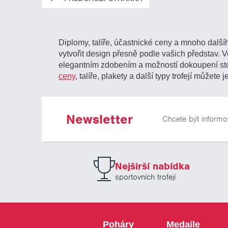
Diplomy, talíře, účastnické ceny a mnoho dalšíh
vytvořit design přesně podle vašich představ. V
elegantním zdobením a možností dokoupení s
ceny
, talíře, plakety a další typy trofejí mů
Newsletter
Chcete být informo
Nejširší nabídka
sportovních trofejí
Poháry
Medaile