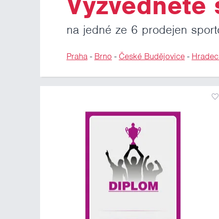
Vyzvedněte s
na jedné ze 6 prodejen sport
Praha
-
Brno
-
České Budějovice
-
Hradec