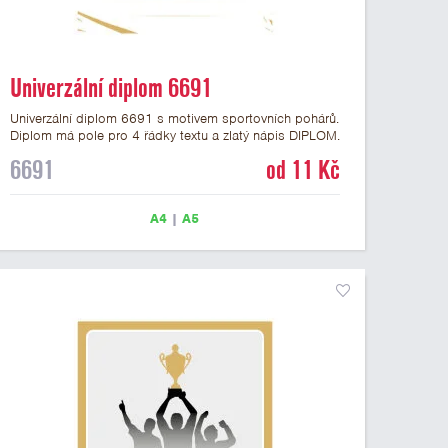
Univerzální diplom 6691
Univerzální diplom 6691 s motivem sportovních pohárů.
Diplom má pole pro 4 řádky textu a zlatý nápis DIPLOM.
Univerzální diplom 6691 máme ve formátu A4 a A5.
6691
od 11 Kč
Tento univerzální diplom je vhodný pro většinu událostí,
ke kterým by se hodil i zobrazený sportovní pohár.
Papírový diplom s univerzálním motivem sportovních
A4
|
A5
pohárů má gramáž 250 g/m2.