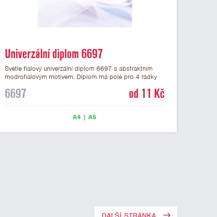
Univerzální diplom 6697
Světle fialový univerzální diplom 6697 s abstraktním
modrofialovým motivem. Diplom má pole pro 4 řádky
textu a šeříkově fialový nápis DIPLOM. Univerzální
6697
od 11 Kč
diplom 6697 máme ve formátu A4 a A5. Papírový
diplom s univerzálním abstraktním motivem má gramáž
250 g/m2.
A4
|
A5
DALŠÍ STRÁNKA