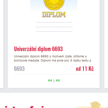
Univerzální diplom 6693
Univerzální diplom 6693 s motivem zlaté, stříbrné a
bronzové medaile. Diplom má pole pro 3 řádky textu a
zlatý nápis DIPLOM. Univerzální diplom 6693 máme ve
6693
od 11 Kč
formátu A4 a A5. Tento univerzální diplom je vhodný
pro většinu událostí, ke kterým by se hodily jako
ocenění i zobrazené medaile. Papírový diplom s
A4
|
A5
univerzálním motivem medailí má gramáž 250 g/m2.