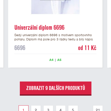
Univerzální diplom 6696
Šedý univerzální diplom 6696 s motivem sportovního
poháru. Diplom má pole pro 3 řádky textu a bílý nápis
DIPLOM. Univerzální diplom 6696 máme ve formátu A4
6696
od 11 Kč
a A5. Tento univerzální diplom je vhodný pro většinu
soutěží, ke kterým by se jako ocenění hodil zobrazený
sportovní pohár. Papírový diplom s univerzálním
A4
|
A5
motivem sportovního poháru má gramáž 250 g/m2.
ZOBRAZIT 9 DALŠÍCH PRODUKTŮ
1
2
3
4
5
...
21