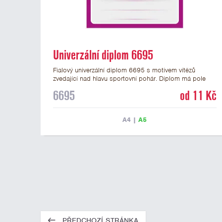
Univerzální diplom 6695
Fialový univerzální diplom 6695 s motivem vítězů
zvedající nad hlavu sportovní pohár. Diplom má pole
pro 4 řádky textu a fialový nápis DIPLOM. Univerzální
6695
od 11 Kč
diplom 6695 máme ve formátu A4 a A5. Tento
univerzální diplom je vhodný pro většinu týmových
soutěží, ke kterým by se hodil jako ocenění zobrazený
A4
|
A5
sportovní pohár. Papírový diplom s univerzálním
motivem vítězů s pohárem má gramáž 250 g/m2.
PŘEDCHOZÍ STRÁNKA