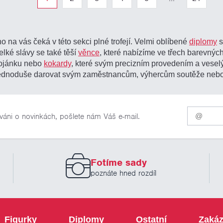
o na vás čeká v této sekci plné trofejí. Velmi oblíbené
diplomy
s
elké slávy se také těší
věnce
, které nabízíme ve třech barevných
tojánku nebo
kokardy
, které svým precizním provedením a vesel
žete jednoduše darovat svým zaměstnancům, výhercům soutěže neb
Pro
váni o novinkách, pošlete nám Váš e-mail.
odběr
našich
novinek
zadejte
prosím
Fotíme sady
Váš
email
poznáte hned rozdíl
Figurky
Diplomy
Ostatní
Zakáz