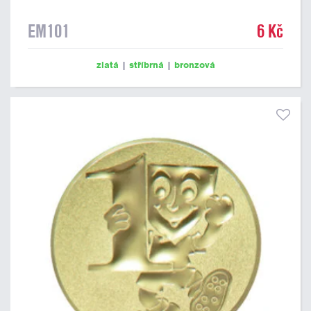
EM101
6 Kč
zlatá
|
stříbrná
|
bronzová