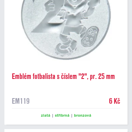
Emblém fotbalista s číslem "2", pr. 25 mm
EM119
6 Kč
zlatá
|
stříbrná
|
bronzová