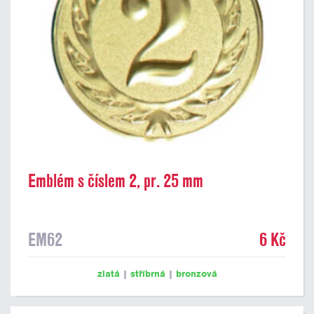
Emblém s číslem 2, pr. 25 mm
EM62
6 Kč
zlatá
|
stříbrná
|
bronzová