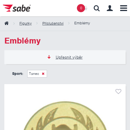
0
Emblémy
Figurky
Příslušenství
Obsah košíku
Emblémy
Košík zeje prázdnotou
Upřesnit výběr
6 Kč
11 Kč
Sport:
Tanec
Pouze skladem