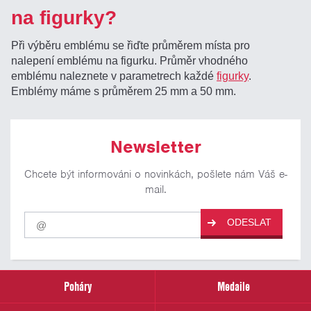
na figurky?
Při výběru emblému se řiďte průměrem místa pro
nalepení emblému na figurku. Průměr vhodného
emblému naleznete v parametrech každé
figurky
.
Emblémy máme s průměrem 25 mm a 50 mm.
Newsletter
Chcete být informováni o novinkách, pošlete nám Váš e-
mail.
Pro
ODESLAT
odběr
našich
novinek
zadejte
prosím
Poháry
Medaile
Váš
email