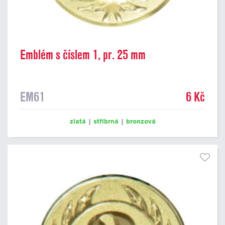
Emblém s číslem 1, pr. 25 mm
EM61
6 Kč
zlatá
|
stříbrná
|
bronzová