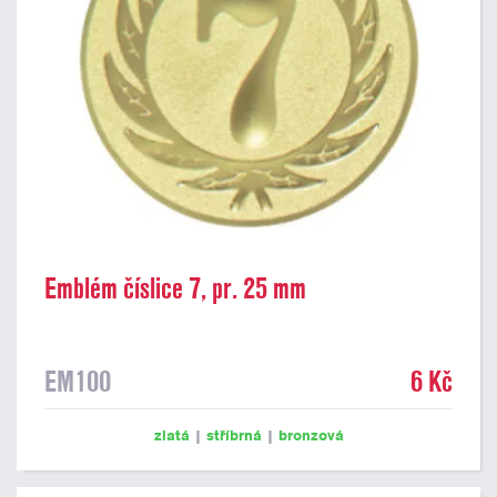
Emblém číslice 7, pr. 25 mm
EM100
6 Kč
zlatá
|
stříbrná
|
bronzová