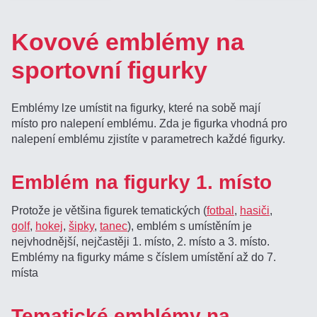
Kovové emblémy na
sportovní figurky
Emblémy lze umístit na figurky, které na sobě mají
místo pro nalepení emblému. Zda je figurka vhodná pro
nalepení emblému zjistíte v parametrech každé figurky.
Emblém na figurky 1. místo
Protože je většina figurek tematických (
fotbal
,
hasiči
,
golf
,
hokej
,
šipky
,
tanec
), emblém s umístěním je
nejvhodnější, nejčastěji 1. místo, 2. místo a 3. místo.
Emblémy na figurky máme s číslem umístění až do 7.
místa
Tematické emblémy na