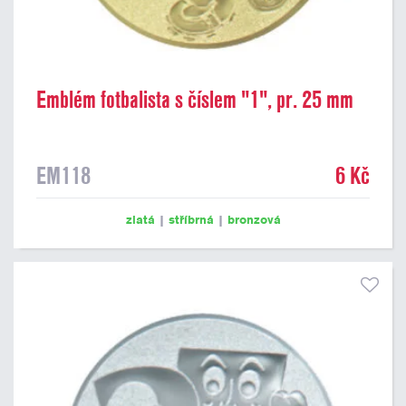
Emblém fotbalista s číslem "1", pr. 25 mm
EM118
6 Kč
zlatá
|
stříbrná
|
bronzová