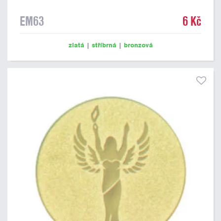
EM63
6 Kč
zlatá
|
stříbrná
|
bronzová