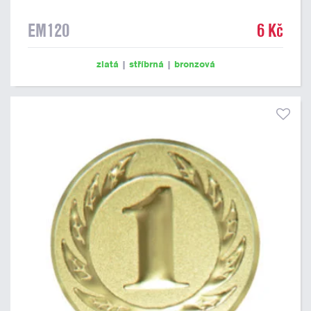
EM120
6 Kč
zlatá
|
stříbrná
|
bronzová