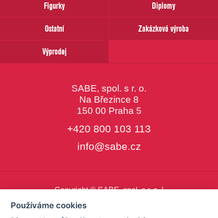
Figurky
Diplomy
Ostatní
Zakázková výroba
Výprodej
SABE, spol. s r. o.
Na Březince 8
150 00 Praha 5
+420 800 103 113
info@sabe.cz
Copyright © SABE, spol. s r. o. |
o cookies
|
nastavení cookies
Používáme cookies