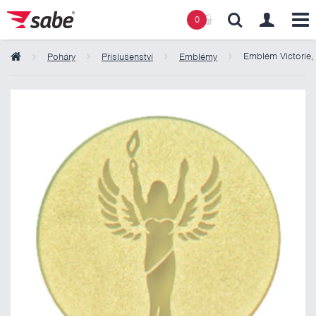
0
Emblém Victorie, 
Poháry
Příslušenství
Emblémy
Obsah košíku
Košík zeje prázdnotou