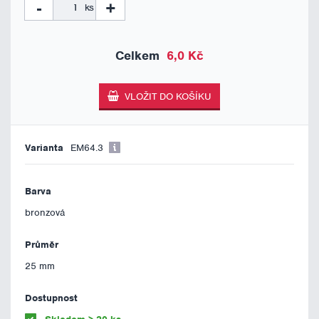
-
+
ks
6,0 Kč
EM64.3
bronzová
25 mm