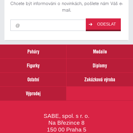
Chcete být informováni o novinkách, pošlete nám Váš e-
mail.
Pro
ODESLAT
odběr
našich
novinek
zadejte
prosím
Poháry
Medaile
Váš
email
Figurky
Diplomy
Ostatní
Zakázková výroba
Výprodej
SABE, spol. s r. o.
Na Březince 8
150 00 Praha 5