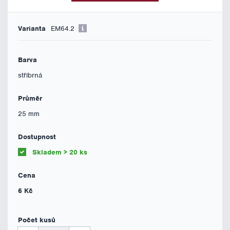
EM64.2
stříbrná
25 mm
Skladem > 20 ks
6 Kč