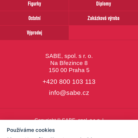
Figurky
Diplomy
Ostatní
Zakázková výroba
Výprodej
SABE, spol. s r. o.
Na Březince 8
150 00 Praha 5
+420 800 103 113
info@sabe.cz
Copyright © SABE, spol. s r. o. |
o cookies
|
nastavení cookies
Používáme cookies