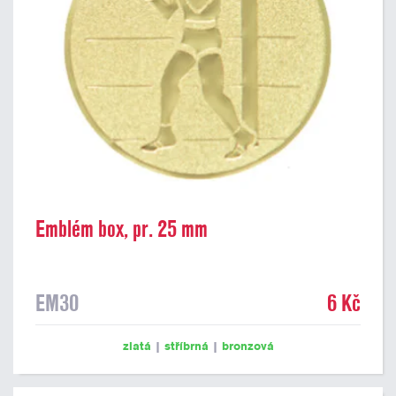
Emblém box, pr. 25 mm
EM30
6 Kč
zlatá
|
stříbrná
|
bronzová