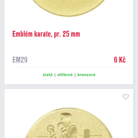
Emblém karate, pr. 25 mm
EM29
6 Kč
zlatá
|
stříbrná
|
bronzová