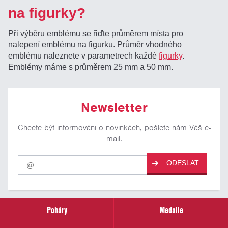
na figurky?
Při výběru emblému se řiďte průměrem místa pro
nalepení emblému na figurku. Průměr vhodného
emblému naleznete v parametrech každé
figurky
.
Emblémy máme s průměrem 25 mm a 50 mm.
Newsletter
Chcete být informováni o novinkách, pošlete nám Váš e-
mail.
Pro
ODESLAT
odběr
našich
novinek
zadejte
prosím
Poháry
Medaile
Váš
email