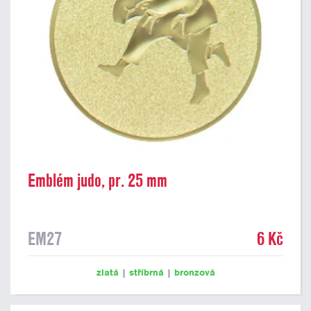
Emblém judo, pr. 25 mm
EM27
6 Kč
zlatá
|
stříbrná
|
bronzová