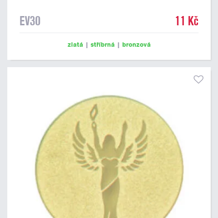
EV30
11 Kč
zlatá
|
stříbrná
|
bronzová