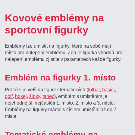
Kovové emblémy na
sportovní figurky
Emblémy lze umístit na figurky, které na sobě mají
místo pro nalepení emblému. Zda je figurka vhodná pro
nalepení emblému zjistíte v parametrech každé figurky.
Emblém na figurky 1. místo
Protože je většina figurek tematických (
fotbal
,
hasiči
,
golf
,
hokej
,
šipky
,
tanec
), emblém s umístěním je
nejvhodnější, nejčastěji 1. místo, 2. místo a 3. místo.
Emblémy na figurky máme s číslem umístění až do 7.
místa
Tematické emblémy na