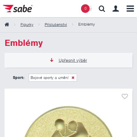
0
Emblémy
Figurky
Příslušenství
Obsah košíku
Emblémy
Košík zeje prázdnotou
Upřesnit výběr
6 Kč
11 Kč
Sport:
Bojové sporty a umění
Pouze skladem