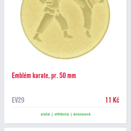
Emblém karate, pr. 50 mm
EV29
11 Kč
zlatá
|
stříbrná
|
bronzová