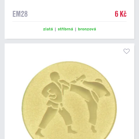
EM28
6 Kč
zlatá
|
stříbrná
|
bronzová