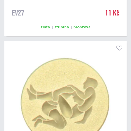
EV27
11 Kč
zlatá
|
stříbrná
|
bronzová