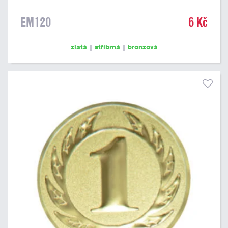
EM120
6 Kč
zlatá
|
stříbrná
|
bronzová