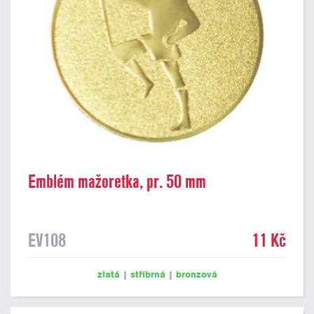
Emblém mažoretka, pr. 50 mm
EV108
11 Kč
zlatá
|
stříbrná
|
bronzová