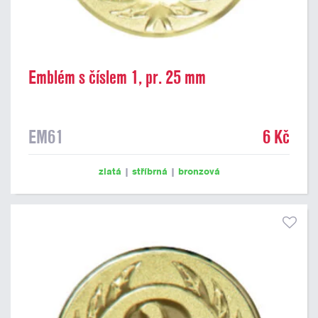
Emblém s číslem 1, pr. 25 mm
EM61
6 Kč
zlatá
|
stříbrná
|
bronzová