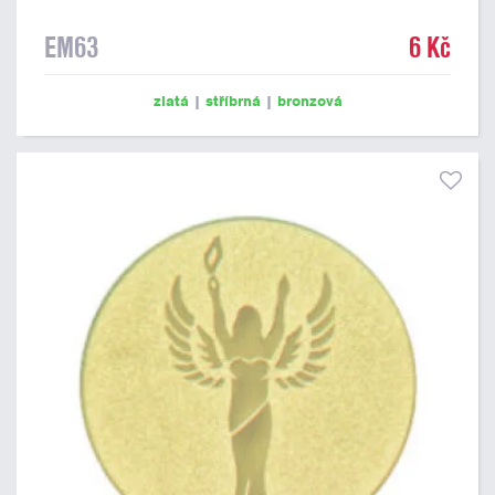
EM63
6 Kč
zlatá
|
stříbrná
|
bronzová