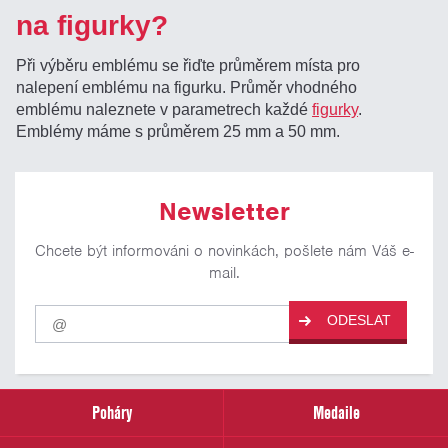
na figurky?
Při výběru emblému se řiďte průměrem místa pro
nalepení emblému na figurku. Průměr vhodného
emblému naleznete v parametrech každé
figurky
.
Emblémy máme s průměrem 25 mm a 50 mm.
Newsletter
Chcete být informováni o novinkách, pošlete nám Váš e-
mail.
Pro
ODESLAT
odběr
našich
novinek
zadejte
prosím
Poháry
Medaile
Váš
email