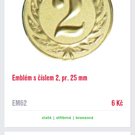
Emblém s číslem 2, pr. 25 mm
EM62
6 Kč
zlatá
|
stříbrná
|
bronzová