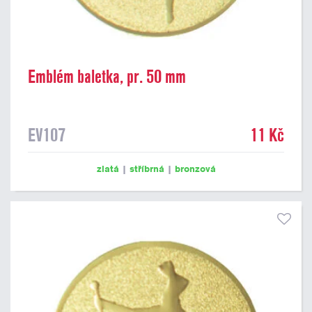
Emblém baletka, pr. 50 mm
EV107
11 Kč
zlatá
|
stříbrná
|
bronzová