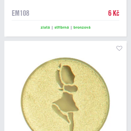
EM108
6 Kč
zlatá
|
stříbrná
|
bronzová