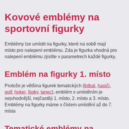
Kovové emblémy na
sportovní figurky
Emblémy lze umístit na figurky, které na sobě mají
místo pro nalepení emblému. Zda je figurka vhodná pro
nalepení emblému zjistíte v parametrech každé figurky.
Emblém na figurky 1. místo
Protože je většina figurek tematických (
fotbal
,
hasiči
,
golf
,
hokej
,
šipky
,
tanec
), emblém s umístěním je
nejvhodnější, nejčastěji 1. místo, 2. místo a 3. místo.
Emblémy na figurky máme s číslem umístění až do 7.
místa
Tematické emblémy na