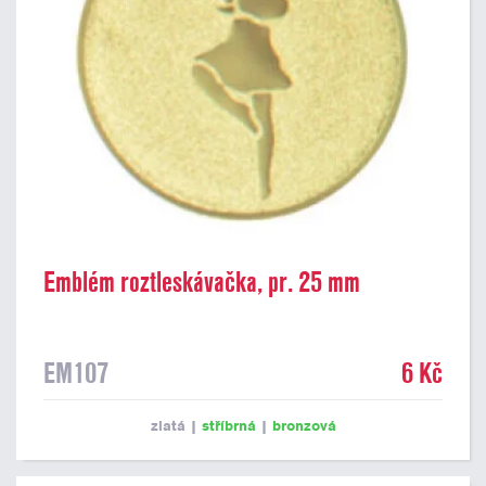
Emblém roztleskávačka, pr. 25 mm
EM107
6 Kč
zlatá
|
stříbrná
|
bronzová