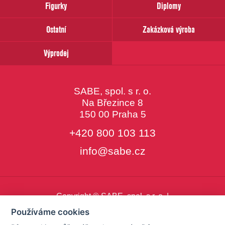
Figurky
Diplomy
Ostatní
Zakázková výroba
Výprodej
SABE, spol. s r. o.
Na Březince 8
150 00 Praha 5
+420 800 103 113
info@sabe.cz
Copyright © SABE, spol. s r. o. |
o cookies
|
nastavení cookies
Používáme cookies