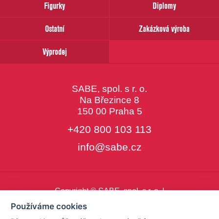
Figurky
Diplomy
Ostatní
Zakázková výroba
Výprodej
SABE, spol. s r. o.
Na Březince 8
150 00 Praha 5
+420 800 103 113
info@sabe.cz
Copyright © SABE, spol. s r. o. |
o cookies
|
nastavení cookies
Používáme cookies