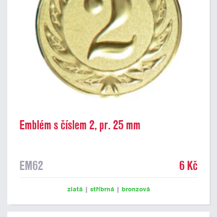
Emblém s číslem 2, pr. 25 mm
EM62
6 Kč
zlatá
|
stříbrná
|
bronzová