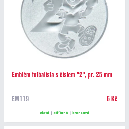
Emblém fotbalista s číslem "2", pr. 25 mm
EM119
6 Kč
zlatá
|
stříbrná
|
bronzová