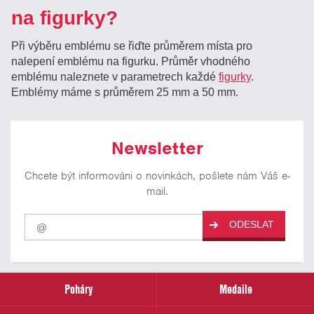
na figurky?
Při výběru emblému se řiďte průměrem místa pro
nalepení emblému na figurku. Průměr vhodného
emblému naleznete v parametrech každé
figurky
.
Emblémy máme s průměrem 25 mm a 50 mm.
Newsletter
Chcete být informováni o novinkách, pošlete nám Váš e-
mail.
Pro
ODESLAT
odběr
našich
novinek
zadejte
prosím
Poháry
Medaile
Váš
email