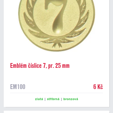
Emblém číslice 7, pr. 25 mm
EM100
6 Kč
zlatá
|
stříbrná
|
bronzová