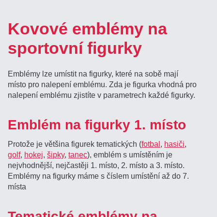
Kovové emblémy na
sportovní figurky
Emblémy lze umístit na figurky, které na sobě mají
místo pro nalepení emblému. Zda je figurka vhodná pro
nalepení emblému zjistíte v parametrech každé figurky.
Emblém na figurky 1. místo
Protože je většina figurek tematických (
fotbal
,
hasiči
,
golf
,
hokej
,
šipky
,
tanec
), emblém s umístěním je
nejvhodnější, nejčastěji 1. místo, 2. místo a 3. místo.
Emblémy na figurky máme s číslem umístění až do 7.
místa
Tematické emblémy na