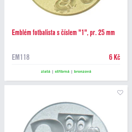
Emblém fotbalista s číslem "1", pr. 25 mm
EM118
6 Kč
zlatá
|
stříbrná
|
bronzová