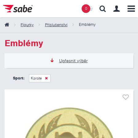
0
Emblémy
Figurky
Příslušenství
Obsah košíku
Emblémy
Košík zeje prázdnotou
Upřesnit výběr
6 Kč
11 Kč
Sport:
Karate
Pouze skladem