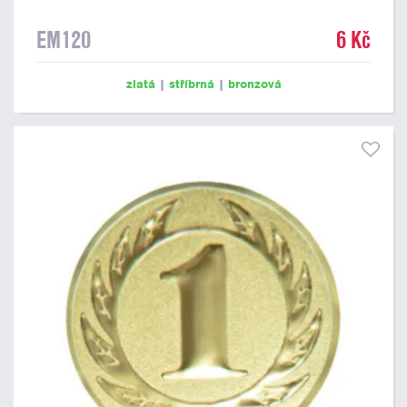
EM120
6 Kč
zlatá
|
stříbrná
|
bronzová