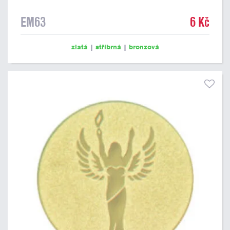
EM63
6 Kč
zlatá
|
stříbrná
|
bronzová