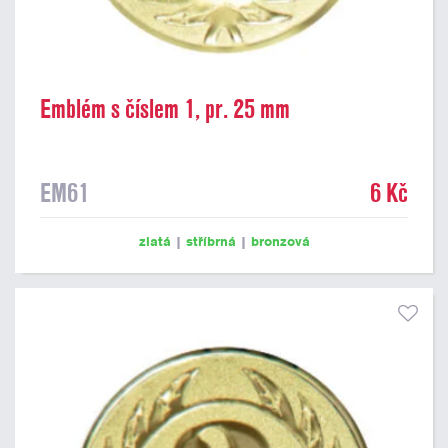
Emblém s číslem 1, pr. 25 mm
EM61
6 Kč
zlatá
|
stříbrná
|
bronzová