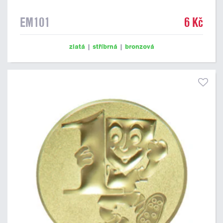
EM101
6 Kč
zlatá
|
stříbrná
|
bronzová