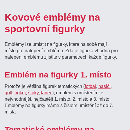
Kovové emblémy na
sportovní figurky
Emblémy lze umístit na figurky, které na sobě mají
místo pro nalepení emblému. Zda je figurka vhodná pro
nalepení emblému zjistíte v parametrech každé figurky.
Emblém na figurky 1. místo
Protože je většina figurek tematických (
fotbal
,
hasiči
,
golf
,
hokej
,
šipky
,
tanec
), emblém s umístěním je
nejvhodnější, nejčastěji 1. místo, 2. místo a 3. místo.
Emblémy na figurky máme s číslem umístění až do 7.
místa
Tematické emblémy na