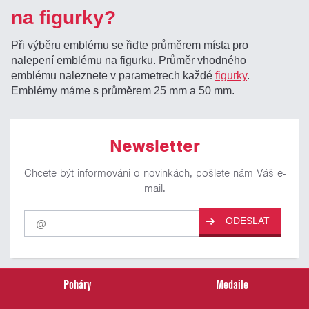
na figurky?
Při výběru emblému se řiďte průměrem místa pro
nalepení emblému na figurku. Průměr vhodného
emblému naleznete v parametrech každé
figurky
.
Emblémy máme s průměrem 25 mm a 50 mm.
Newsletter
Chcete být informováni o novinkách, pošlete nám Váš e-
mail.
Pro
ODESLAT
odběr
našich
novinek
zadejte
prosím
Poháry
Medaile
Váš
email