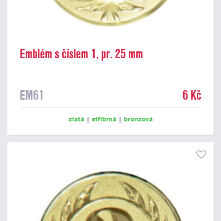
Emblém s číslem 1, pr. 25 mm
EM61
6 Kč
zlatá
|
stříbrná
|
bronzová