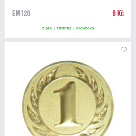
EM120
6 Kč
zlatá
|
stříbrná
|
bronzová