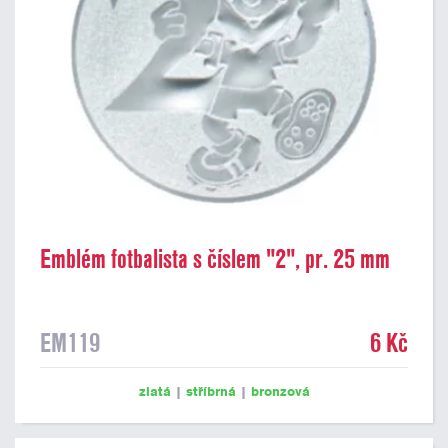
Emblém fotbalista s číslem "2", pr. 25 mm
EM119
6 Kč
zlatá
|
stříbrná
|
bronzová