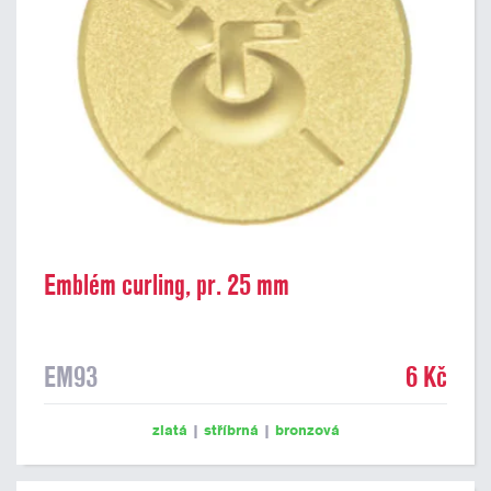
Emblém curling, pr. 25 mm
EM93
6 Kč
zlatá
|
stříbrná
|
bronzová