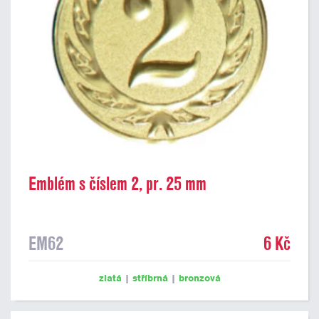
Emblém s číslem 2, pr. 25 mm
EM62
6 Kč
zlatá
|
stříbrná
|
bronzová