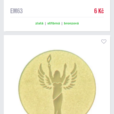
EM63
6 Kč
zlatá
|
stříbrná
|
bronzová