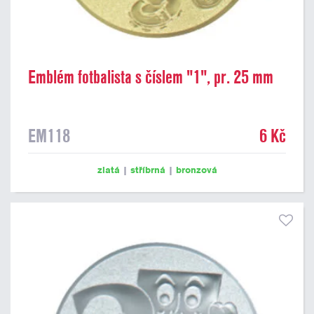
Emblém fotbalista s číslem "1", pr. 25 mm
EM118
6 Kč
zlatá
|
stříbrná
|
bronzová