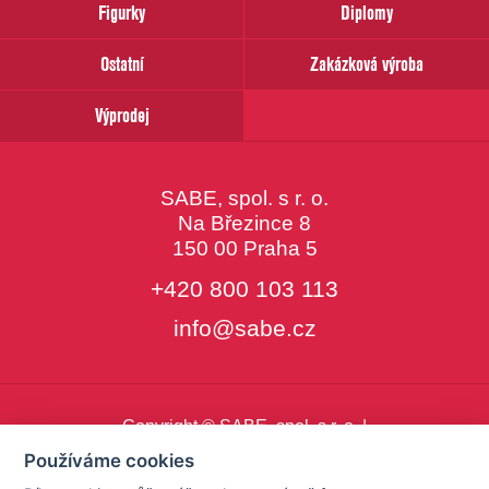
Figurky
Diplomy
Ostatní
Zakázková výroba
Výprodej
SABE, spol. s r. o.
Na Březince 8
150 00 Praha 5
+420 800 103 113
info@sabe.cz
Copyright © SABE, spol. s r. o. |
o cookies
|
nastavení cookies
Používáme cookies