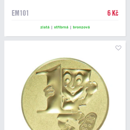
EM101
6 Kč
zlatá
|
stříbrná
|
bronzová