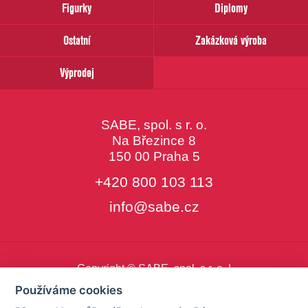
Figurky
Diplomy
Ostatní
Zakázková výroba
Výprodej
SABE, spol. s r. o.
Na Březince 8
150 00 Praha 5
+420 800 103 113
info@sabe.cz
Copyright © SABE, spol. s r. o. |
o cookies
|
nastavení cookies
Používáme cookies