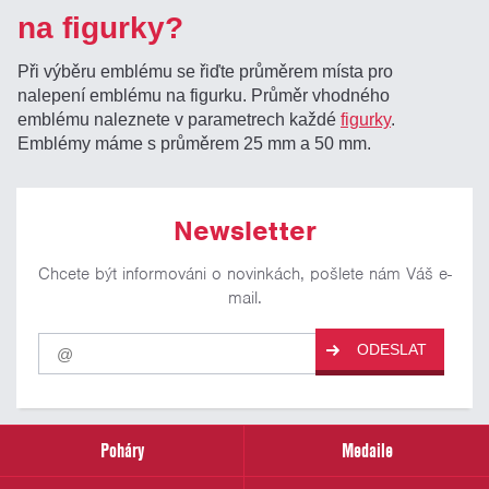
na figurky?
Při výběru emblému se řiďte průměrem místa pro
nalepení emblému na figurku. Průměr vhodného
emblému naleznete v parametrech každé
figurky
.
Emblémy máme s průměrem 25 mm a 50 mm.
Newsletter
Chcete být informováni o novinkách, pošlete nám Váš e-
mail.
Pro
ODESLAT
odběr
našich
novinek
zadejte
prosím
Poháry
Medaile
Váš
email