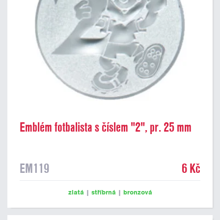
Emblém fotbalista s číslem "2", pr. 25 mm
EM119
6 Kč
zlatá
|
stříbrná
|
bronzová