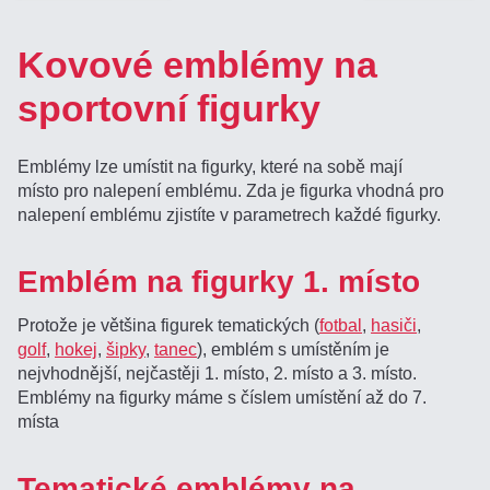
Kovové emblémy na
sportovní figurky
Emblémy lze umístit na figurky, které na sobě mají
místo pro nalepení emblému. Zda je figurka vhodná pro
nalepení emblému zjistíte v parametrech každé figurky.
Emblém na figurky 1. místo
Protože je většina figurek tematických (
fotbal
,
hasiči
,
golf
,
hokej
,
šipky
,
tanec
), emblém s umístěním je
nejvhodnější, nejčastěji 1. místo, 2. místo a 3. místo.
Emblémy na figurky máme s číslem umístění až do 7.
místa
Tematické emblémy na