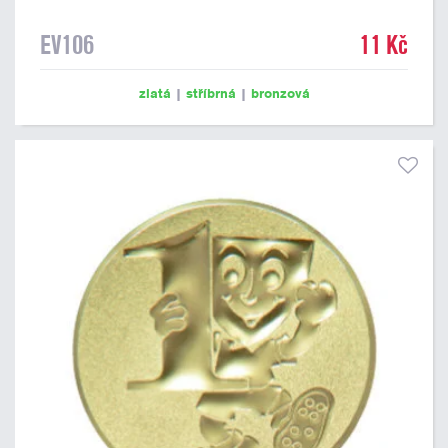
EV106
11 Kč
zlatá
|
stříbrná
|
bronzová