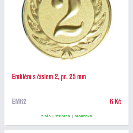
Emblém s číslem 2, pr. 25 mm
EM62
6 Kč
zlatá
|
stříbrná
|
bronzová