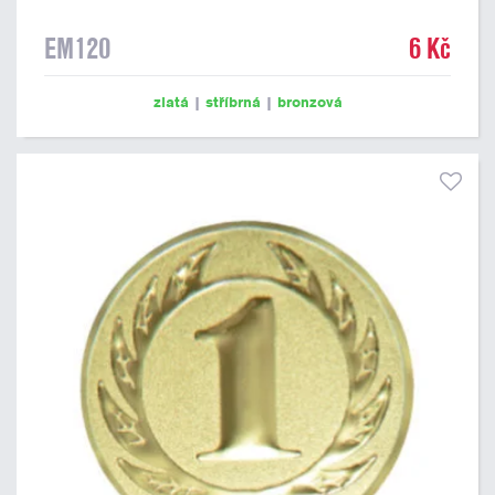
EM120
6 Kč
zlatá
|
stříbrná
|
bronzová