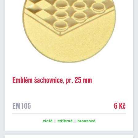
Emblém šachovnice, pr. 25 mm
EM106
6 Kč
zlatá
|
stříbrná
|
bronzová