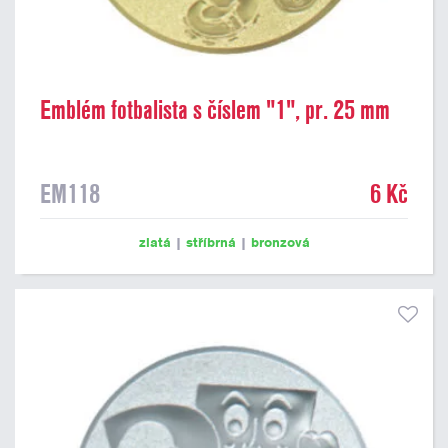
Emblém fotbalista s číslem "1", pr. 25 mm
EM118
6 Kč
zlatá
|
stříbrná
|
bronzová