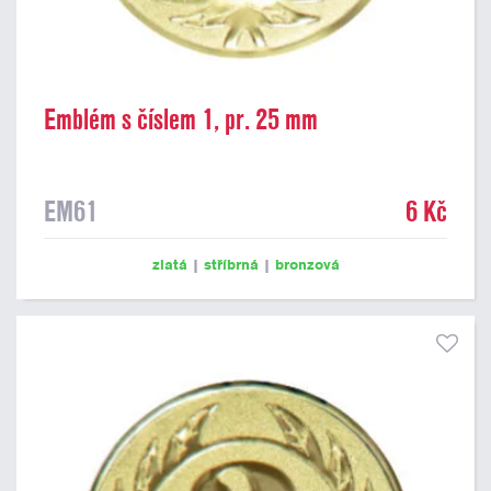
Emblém s číslem 1, pr. 25 mm
EM61
6 Kč
zlatá
|
stříbrná
|
bronzová