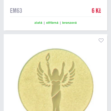
EM63
6 Kč
zlatá
|
stříbrná
|
bronzová