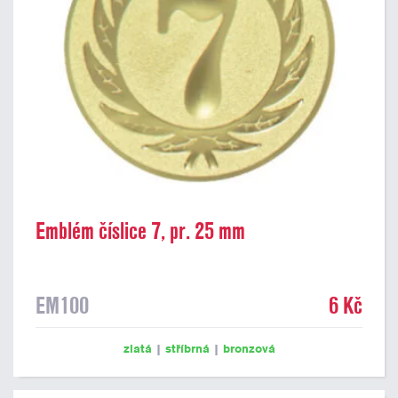
Emblém číslice 7, pr. 25 mm
EM100
6 Kč
zlatá
|
stříbrná
|
bronzová