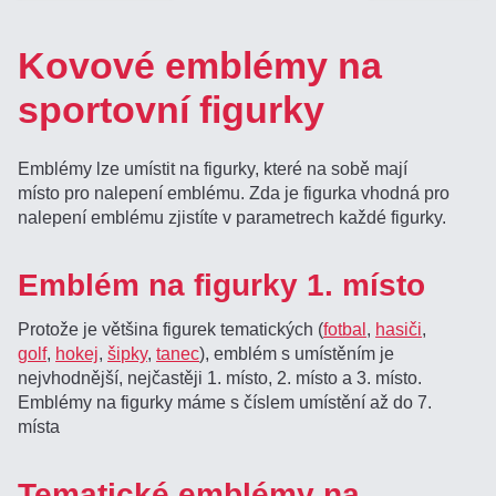
Kovové emblémy na
sportovní figurky
Emblémy lze umístit na figurky, které na sobě mají
místo pro nalepení emblému. Zda je figurka vhodná pro
nalepení emblému zjistíte v parametrech každé figurky.
Emblém na figurky 1. místo
Protože je většina figurek tematických (
fotbal
,
hasiči
,
golf
,
hokej
,
šipky
,
tanec
), emblém s umístěním je
nejvhodnější, nejčastěji 1. místo, 2. místo a 3. místo.
Emblémy na figurky máme s číslem umístění až do 7.
místa
Tematické emblémy na