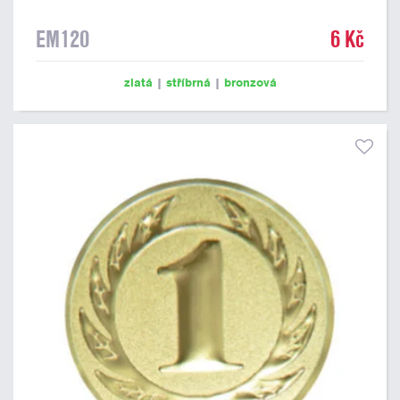
EM120
6 Kč
zlatá
|
stříbrná
|
bronzová