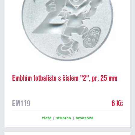
Emblém fotbalista s číslem "2", pr. 25 mm
EM119
6 Kč
zlatá
|
stříbrná
|
bronzová