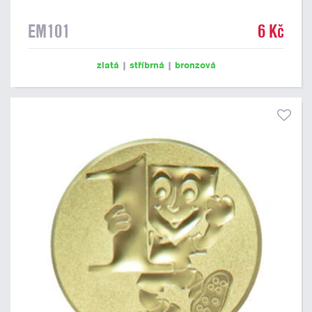
EM101
6 Kč
zlatá
|
stříbrná
|
bronzová