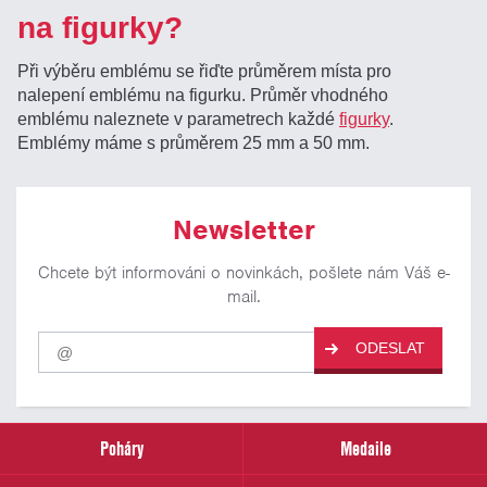
na figurky?
Při výběru emblému se řiďte průměrem místa pro
nalepení emblému na figurku. Průměr vhodného
emblému naleznete v parametrech každé
figurky
.
Emblémy máme s průměrem 25 mm a 50 mm.
Newsletter
Chcete být informováni o novinkách, pošlete nám Váš e-
mail.
Pro
ODESLAT
odběr
našich
novinek
zadejte
prosím
Poháry
Medaile
Váš
email