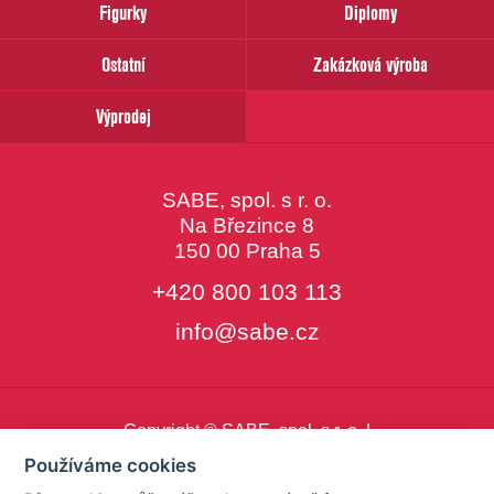
Figurky
Diplomy
Ostatní
Zakázková výroba
Výprodej
SABE, spol. s r. o.
Na Březince 8
150 00 Praha 5
+420 800 103 113
info@sabe.cz
Copyright © SABE, spol. s r. o. |
o cookies
|
nastavení cookies
Používáme cookies