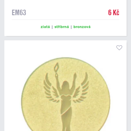
EM63
6 Kč
zlatá
|
stříbrná
|
bronzová