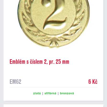
Emblém s číslem 2, pr. 25 mm
EM62
6 Kč
zlatá
|
stříbrná
|
bronzová