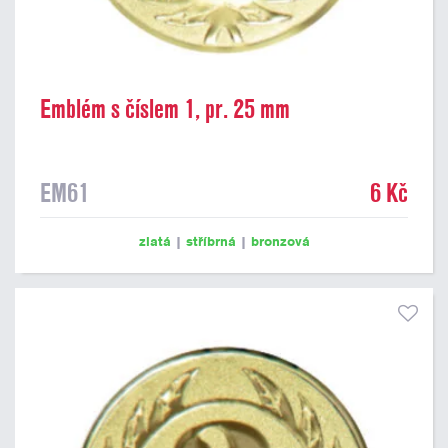
Emblém s číslem 1, pr. 25 mm
EM61
6 Kč
zlatá
|
stříbrná
|
bronzová