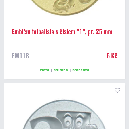
Emblém fotbalista s číslem "1", pr. 25 mm
EM118
6 Kč
zlatá
|
stříbrná
|
bronzová