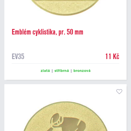
Emblém cyklistika, pr. 50 mm
EV35
11 Kč
zlatá
|
stříbrná
|
bronzová