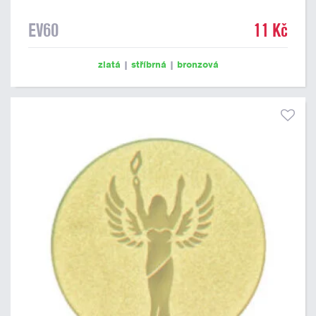
EV60
11 Kč
zlatá
|
stříbrná
|
bronzová