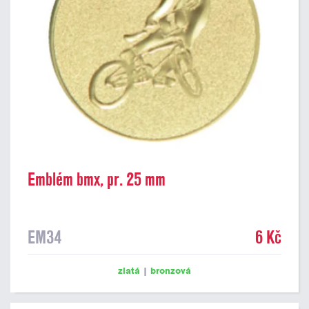
Emblém bmx, pr. 25 mm
EM34
6 Kč
zlatá
|
bronzová