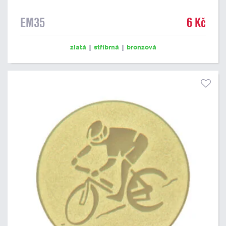
EM35
6 Kč
zlatá
|
stříbrná
|
bronzová