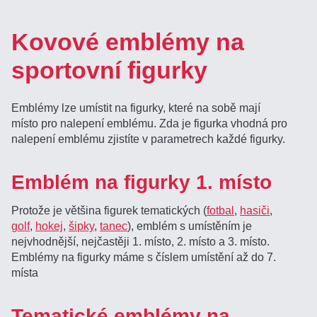
Kovové emblémy na
sportovní figurky
Emblémy lze umístit na figurky, které na sobě mají
místo pro nalepení emblému. Zda je figurka vhodná pro
nalepení emblému zjistíte v parametrech každé figurky.
Emblém na figurky 1. místo
Protože je většina figurek tematických (
fotbal
,
hasiči
,
golf
,
hokej
,
šipky
,
tanec
), emblém s umístěním je
nejvhodnější, nejčastěji 1. místo, 2. místo a 3. místo.
Emblémy na figurky máme s číslem umístění až do 7.
místa
Tematické emblémy na