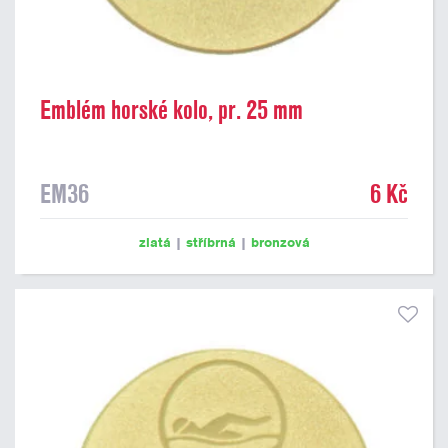
Emblém horské kolo, pr. 25 mm
EM36
6 Kč
zlatá
|
stříbrná
|
bronzová