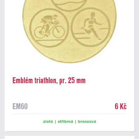
Emblém triathlon, pr. 25 mm
EM60
6 Kč
zlatá
|
stříbrná
|
bronzová