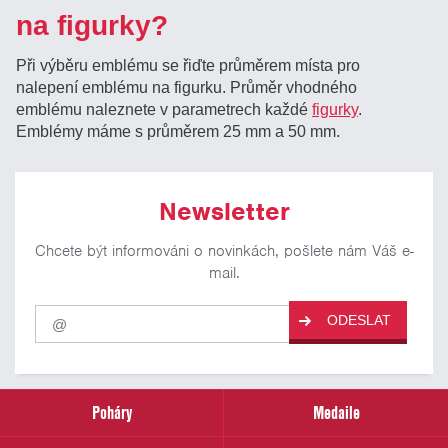
na figurky?
Při výběru emblému se řiďte průměrem místa pro
nalepení emblému na figurku. Průměr vhodného
emblému naleznete v parametrech každé
figurky
.
Emblémy máme s průměrem 25 mm a 50 mm.
Newsletter
Chcete být informováni o novinkách, pošlete nám Váš e-
mail.
Pro
ODESLAT
odběr
našich
novinek
zadejte
prosím
Poháry
Medaile
Váš
email