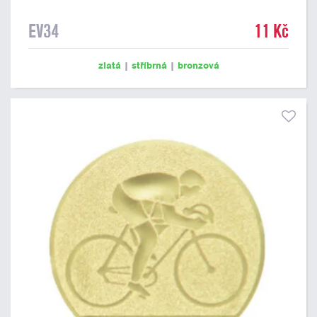
EV34
11 Kč
zlatá
|
stříbrná
|
bronzová