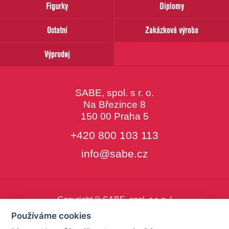
Figurky
Diplomy
Ostatní
Zakázková výroba
Výprodej
SABE, spol. s r. o.
Na Březince 8
150 00 Praha 5
+420 800 103 113
info@sabe.cz
Copyright © SABE, spol. s r. o. |
o cookies
|
nastavení cookies
Používáme cookies