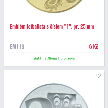
Emblém fotbalista s číslem "1", pr. 25 mm
EM118
6 Kč
zlatá
|
stříbrná
|
bronzová