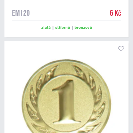
EM120
6 Kč
zlatá
|
stříbrná
|
bronzová