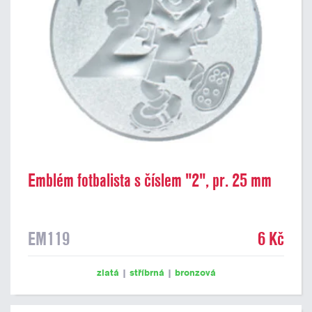
Emblém fotbalista s číslem "2", pr. 25 mm
EM119
6 Kč
zlatá
|
stříbrná
|
bronzová