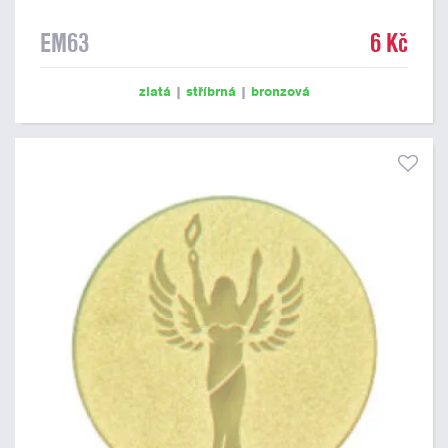
EM63
6 Kč
zlatá
|
stříbrná
|
bronzová