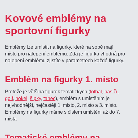
Kovové emblémy na
sportovní figurky
Emblémy lze umístit na figurky, které na sobě mají
místo pro nalepení emblému. Zda je figurka vhodná pro
nalepení emblému zjistíte v parametrech každé figurky.
Emblém na figurky 1. místo
Protože je většina figurek tematických (
fotbal
,
hasiči
,
golf
,
hokej
,
šipky
,
tanec
), emblém s umístěním je
nejvhodnější, nejčastěji 1. místo, 2. místo a 3. místo.
Emblémy na figurky máme s číslem umístění až do 7.
místa
Tematické emblémy na