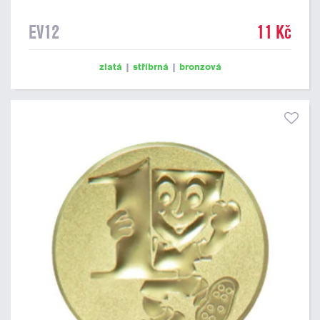
EV12
11 Kč
zlatá
|
stříbrná
|
bronzová