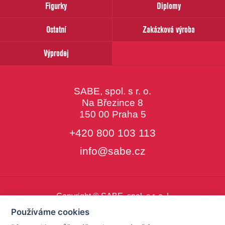
Figurky
Diplomy
Ostatní
Zakázková výroba
Výprodej
SABE, spol. s r. o.
Na Březince 8
150 00 Praha 5
+420 800 103 113
info@sabe.cz
Copyright © SABE, spol. s r. o. |
o cookies
|
nastavení cookies
Používáme cookies