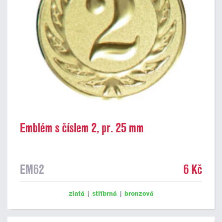
Emblém s číslem 2, pr. 25 mm
EM62
6 Kč
zlatá
|
stříbrná
|
bronzová