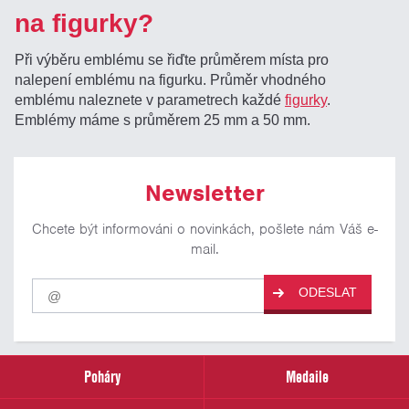
na figurky?
Při výběru emblému se řiďte průměrem místa pro
nalepení emblému na figurku. Průměr vhodného
emblému naleznete v parametrech každé
figurky
.
Emblémy máme s průměrem 25 mm a 50 mm.
Newsletter
Chcete být informováni o novinkách, pošlete nám Váš e-
mail.
Pro
ODESLAT
odběr
našich
novinek
zadejte
prosím
Poháry
Medaile
Váš
email