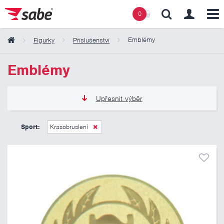
0
Emblémy
Figurky
Příslušenství
Obsah košíku
Emblémy
Košík zeje prázdnotou
Upřesnit výběr
6 Kč
11 Kč
Sport:
Krasobruslení
Pouze skladem