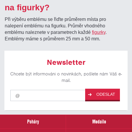
na figurky?
Při výběru emblému se řiďte průměrem místa pro
nalepení emblému na figurku. Průměr vhodného
emblému naleznete v parametrech každé
figurky
.
Emblémy máme s průměrem 25 mm a 50 mm.
Newsletter
Chcete být informováni o novinkách, pošlete nám Váš e-
mail.
Pro
ODESLAT
odběr
našich
novinek
zadejte
prosím
Poháry
Medaile
Váš
email