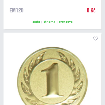
EM120
6 Kč
zlatá
|
stříbrná
|
bronzová