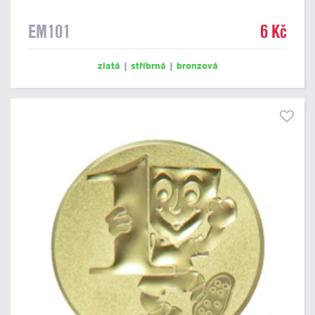
EM101
6 Kč
zlatá
|
stříbrná
|
bronzová