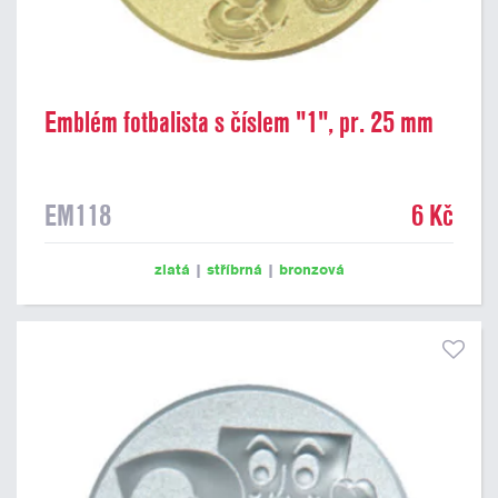
Emblém fotbalista s číslem "1", pr. 25 mm
EM118
6 Kč
zlatá
|
stříbrná
|
bronzová