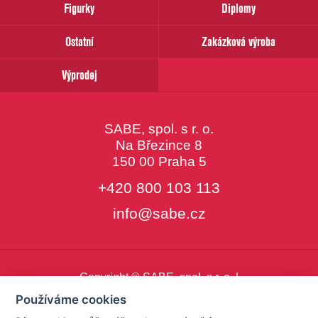
Figurky
Diplomy
Ostatní
Zakázková výroba
Výprodej
SABE, spol. s r. o.
Na Březince 8
150 00 Praha 5
+420 800 103 113
info@sabe.cz
Copyright © SABE, spol. s r. o. |
o cookies
|
nastavení cookies
Používáme cookies