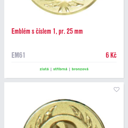
Emblém s číslem 1, pr. 25 mm
EM61
6 Kč
zlatá
|
stříbrná
|
bronzová