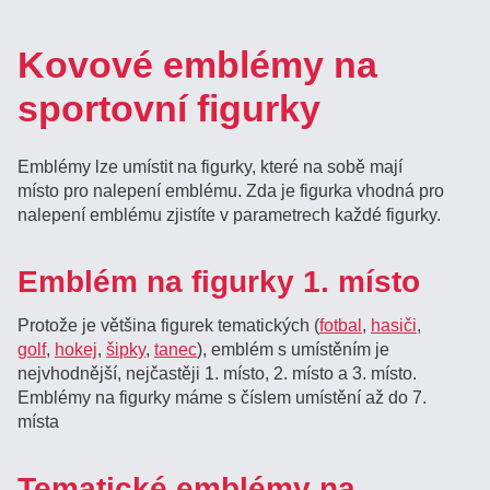
Kovové emblémy na
sportovní figurky
Emblémy lze umístit na figurky, které na sobě mají
místo pro nalepení emblému. Zda je figurka vhodná pro
nalepení emblému zjistíte v parametrech každé figurky.
Emblém na figurky 1. místo
Protože je většina figurek tematických (
fotbal
,
hasiči
,
golf
,
hokej
,
šipky
,
tanec
), emblém s umístěním je
nejvhodnější, nejčastěji 1. místo, 2. místo a 3. místo.
Emblémy na figurky máme s číslem umístění až do 7.
místa
Tematické emblémy na