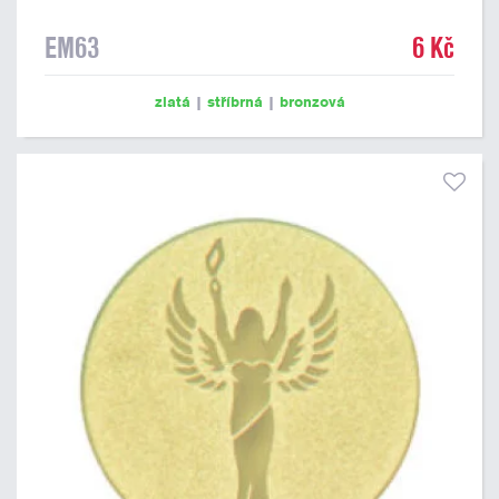
EM63
6 Kč
zlatá
|
stříbrná
|
bronzová