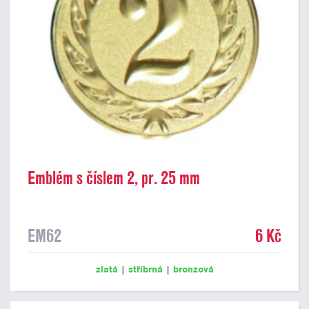
Emblém s číslem 2, pr. 25 mm
EM62
6 Kč
zlatá
|
stříbrná
|
bronzová