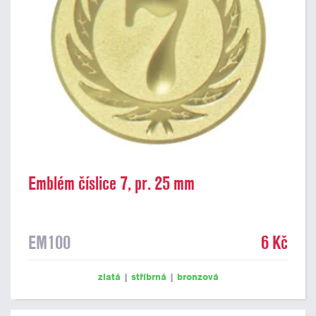
Emblém číslice 7, pr. 25 mm
EM100
6 Kč
zlatá
|
stříbrná
|
bronzová