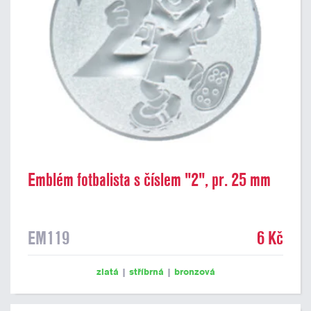
Emblém fotbalista s číslem "2", pr. 25 mm
EM119
6 Kč
zlatá
|
stříbrná
|
bronzová