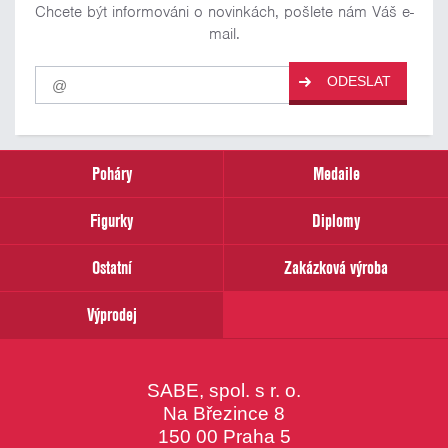
Chcete být informováni o novinkách, pošlete nám Váš e-
mail.
Pro
ODESLAT
odběr
našich
novinek
zadejte
prosím
Poháry
Medaile
Váš
email
Figurky
Diplomy
Ostatní
Zakázková výroba
Výprodej
SABE, spol. s r. o.
Na Březince 8
150 00 Praha 5