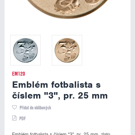
EM120
Emblém fotbalista s
číslem "3", pr. 25 mm
Přidat do oblíbených
PDF
Emblém fotbalista s číslem "3", pr. 25 mm, zlato