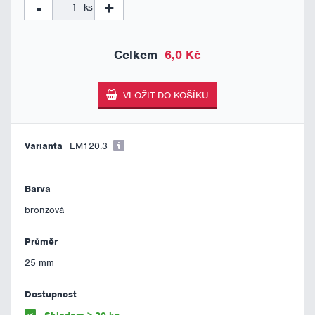
-
+
ks
6,0 Kč
EM120.3
bronzová
25 mm