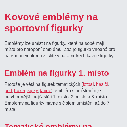
Kovové emblémy na
sportovní figurky
Emblémy lze umístit na figurky, které na sobě mají
místo pro nalepení emblému. Zda je figurka vhodná pro
nalepení emblému zjistíte v parametrech každé figurky.
Emblém na figurky 1. místo
Protože je většina figurek tematických (
fotbal
,
hasiči
,
golf
,
hokej
,
šipky
,
tanec
), emblém s umístěním je
nejvhodnější, nejčastěji 1. místo, 2. místo a 3. místo.
Emblémy na figurky máme s číslem umístění až do 7.
místa
Tematické emblémy na