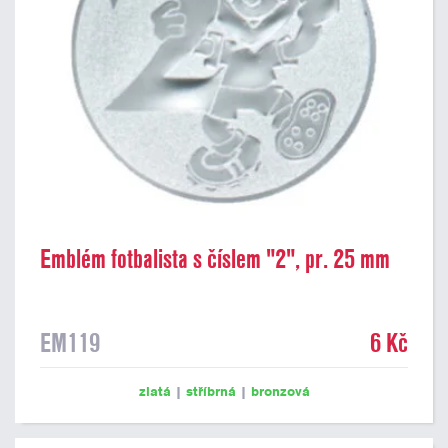
Emblém fotbalista s číslem "2", pr. 25 mm
EM119
6 Kč
zlatá
|
stříbrná
|
bronzová