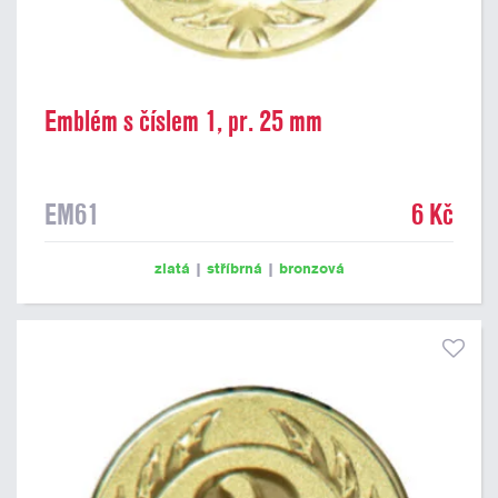
Emblém s číslem 1, pr. 25 mm
EM61
6 Kč
zlatá
|
stříbrná
|
bronzová