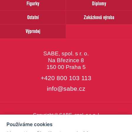
Figurky
Diplomy
Ostatní
Zakázková výroba
Výprodej
SABE, spol. s r. o.
Na Březince 8
150 00 Praha 5
+420 800 103 113
info@sabe.cz
Copyright © SABE, spol. s r. o. |
o cookies
|
nastavení cookies
Používáme cookies