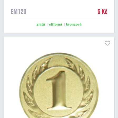
EM120
6 Kč
zlatá
|
stříbrná
|
bronzová