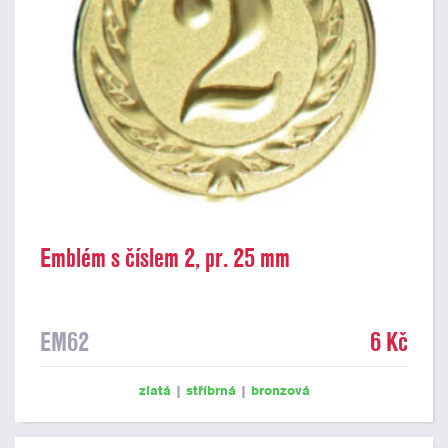
Emblém s číslem 2, pr. 25 mm
EM62
6 Kč
zlatá
|
stříbrná
|
bronzová