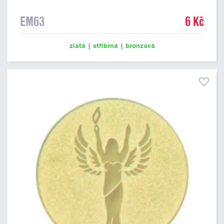
EM63
6 Kč
zlatá
|
stříbrná
|
bronzová