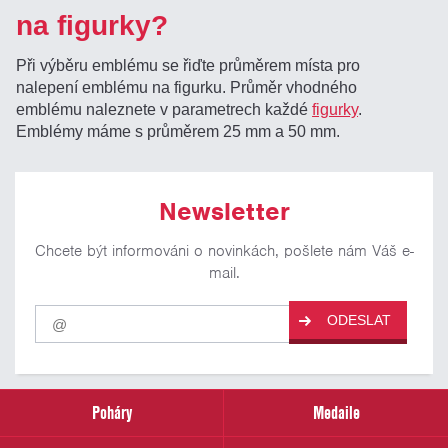
na figurky?
Při výběru emblému se řiďte průměrem místa pro
nalepení emblému na figurku. Průměr vhodného
emblému naleznete v parametrech každé
figurky
.
Emblémy máme s průměrem 25 mm a 50 mm.
Newsletter
Chcete být informováni o novinkách, pošlete nám Váš e-
mail.
Pro
ODESLAT
odběr
našich
novinek
zadejte
prosím
Poháry
Medaile
Váš
email