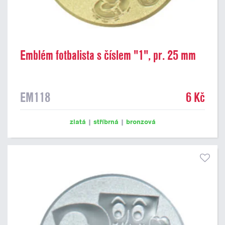
Emblém fotbalista s číslem "1", pr. 25 mm
EM118
6 Kč
zlatá
|
stříbrná
|
bronzová