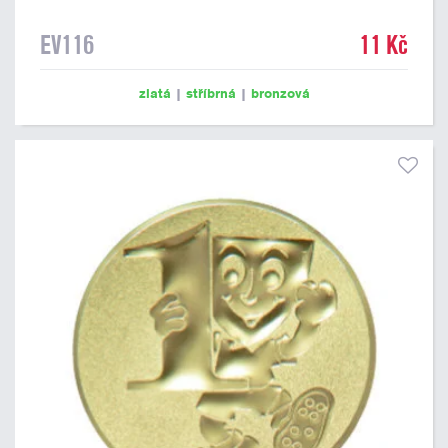
EV116
11 Kč
zlatá
|
stříbrná
|
bronzová