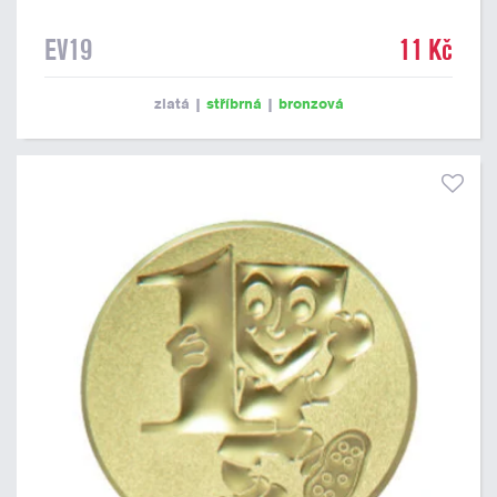
EV19
11 Kč
zlatá
|
stříbrná
|
bronzová