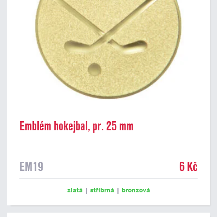
Emblém hokejbal, pr. 25 mm
EM19
6 Kč
zlatá
|
stříbrná
|
bronzová