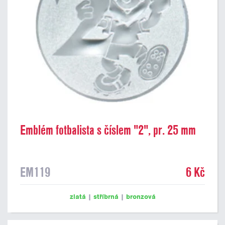
Emblém fotbalista s číslem "2", pr. 25 mm
EM119
6 Kč
zlatá
|
stříbrná
|
bronzová