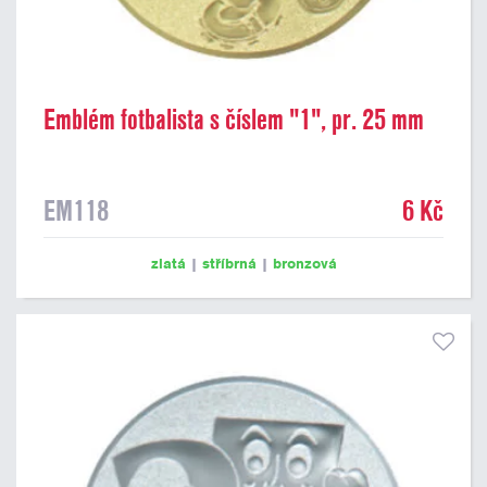
Emblém fotbalista s číslem "1", pr. 25 mm
EM118
6 Kč
zlatá
|
stříbrná
|
bronzová