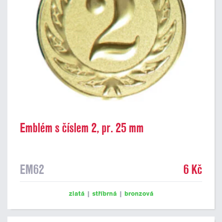
Emblém s číslem 2, pr. 25 mm
EM62
6 Kč
zlatá
|
stříbrná
|
bronzová