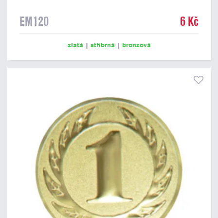
EM120
6 Kč
zlatá
|
stříbrná
|
bronzová