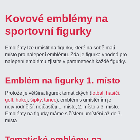
Kovové emblémy na
sportovní figurky
Emblémy lze umístit na figurky, které na sobě mají
místo pro nalepení emblému. Zda je figurka vhodná pro
nalepení emblému zjistíte v parametrech každé figurky.
Emblém na figurky 1. místo
Protože je většina figurek tematických (
fotbal
,
hasiči
,
golf
,
hokej
,
šipky
,
tanec
), emblém s umístěním je
nejvhodnější, nejčastěji 1. místo, 2. místo a 3. místo.
Emblémy na figurky máme s číslem umístění až do 7.
místa
Tematické emblémy na