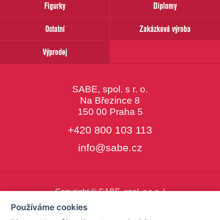
Figurky
Diplomy
Ostatní
Zakázková výroba
Výprodej
SABE, spol. s r. o.
Na Březince 8
150 00 Praha 5
+420 800 103 113
info@sabe.cz
Copyright © SABE, spol. s r. o. |
o cookies
|
nastavení cookies
Používáme cookies