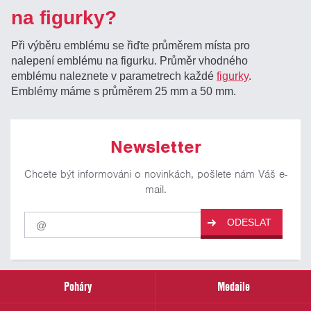
na figurky?
Při výběru emblému se řiďte průměrem místa pro
nalepení emblému na figurku. Průměr vhodného
emblému naleznete v parametrech každé
figurky
.
Emblémy máme s průměrem 25 mm a 50 mm.
Newsletter
Chcete být informováni o novinkách, pošlete nám Váš e-
mail.
Pro
ODESLAT
odběr
našich
novinek
zadejte
prosím
Poháry
Medaile
Váš
email