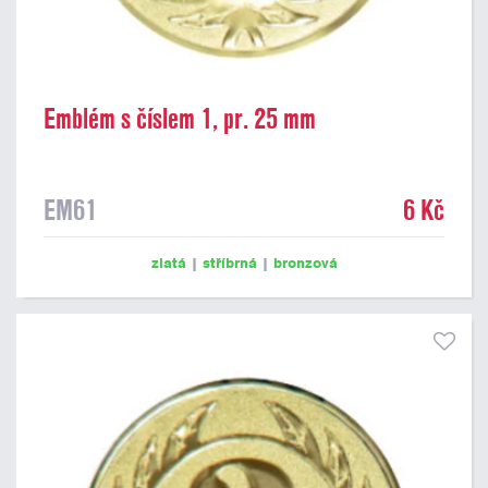
Emblém s číslem 1, pr. 25 mm
EM61
6 Kč
zlatá
|
stříbrná
|
bronzová