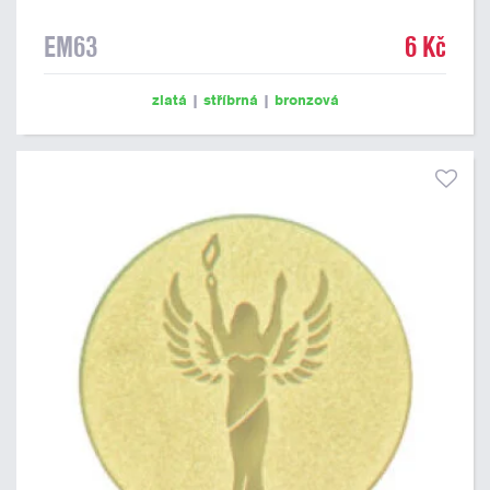
EM63
6 Kč
zlatá
|
stříbrná
|
bronzová