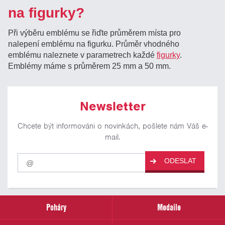
na figurky?
Při výběru emblému se řiďte průměrem místa pro
nalepení emblému na figurku. Průměr vhodného
emblému naleznete v parametrech každé
figurky
.
Emblémy máme s průměrem 25 mm a 50 mm.
Newsletter
Chcete být informováni o novinkách, pošlete nám Váš e-
mail.
Pro
ODESLAT
odběr
našich
novinek
zadejte
prosím
Poháry
Medaile
Váš
email