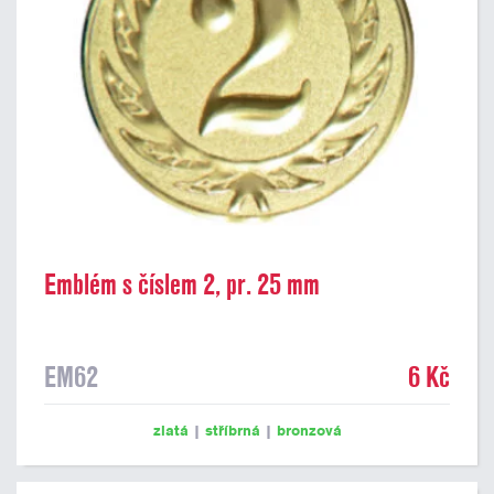
Emblém s číslem 2, pr. 25 mm
EM62
6 Kč
zlatá
|
stříbrná
|
bronzová