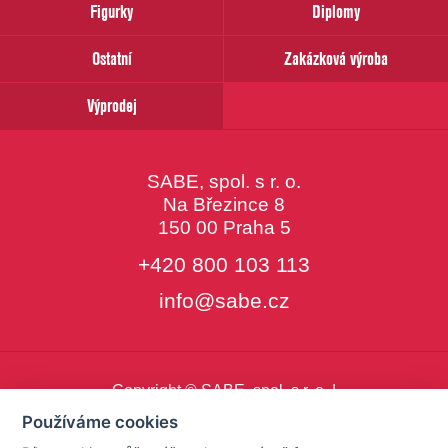
Figurky
Diplomy
Ostatní
Zakázková výroba
Výprodej
SABE, spol. s r. o.
Na Březince 8
150 00 Praha 5
+420 800 103 113
info@sabe.cz
Copyright © SABE, spol. s r. o. |
o cookies
|
nastavení cookies
Používáme cookies