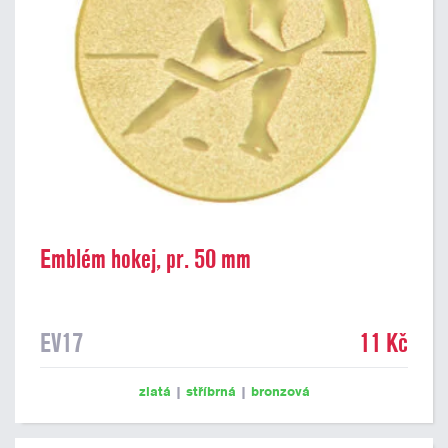
Emblém hokej, pr. 50 mm
EV17
11 Kč
zlatá
|
stříbrná
|
bronzová