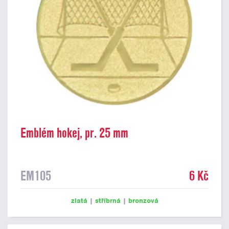
Emblém hokej, pr. 25 mm
EM105
6 Kč
zlatá
|
stříbrná
|
bronzová