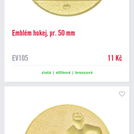
Emblém hokej, pr. 50 mm
EV105
11 Kč
zlatá
|
stříbrná
|
bronzová