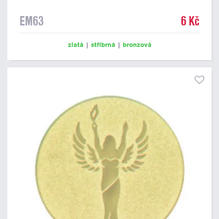
EM63
6 Kč
zlatá
|
stříbrná
|
bronzová