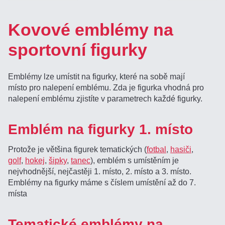
Kovové emblémy na
sportovní figurky
Emblémy lze umístit na figurky, které na sobě mají
místo pro nalepení emblému. Zda je figurka vhodná pro
nalepení emblému zjistíte v parametrech každé figurky.
Emblém na figurky 1. místo
Protože je většina figurek tematických (
fotbal
,
hasiči
,
golf
,
hokej
,
šipky
,
tanec
), emblém s umístěním je
nejvhodnější, nejčastěji 1. místo, 2. místo a 3. místo.
Emblémy na figurky máme s číslem umístění až do 7.
místa
Tematické emblémy na