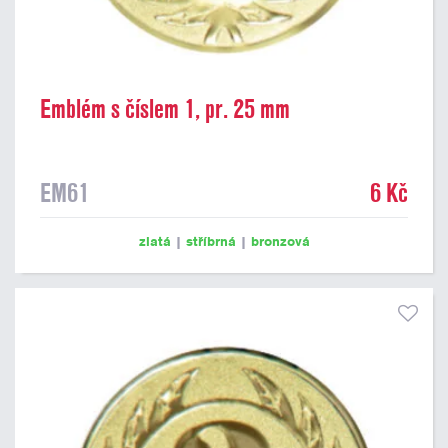
Emblém s číslem 1, pr. 25 mm
EM61
6 Kč
zlatá
|
stříbrná
|
bronzová