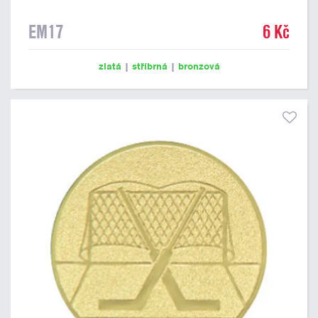
EM17
6 Kč
zlatá
|
stříbrná
|
bronzová