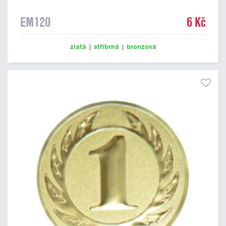
EM120
6 Kč
zlatá
|
stříbrná
|
bronzová