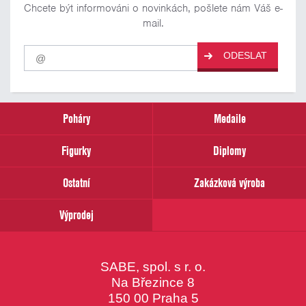
Chcete být informováni o novinkách, pošlete nám Váš e-
mail.
Pro
ODESLAT
odběr
našich
novinek
zadejte
prosím
Poháry
Medaile
Váš
email
Figurky
Diplomy
Ostatní
Zakázková výroba
Výprodej
SABE, spol. s r. o.
Na Březince 8
150 00 Praha 5