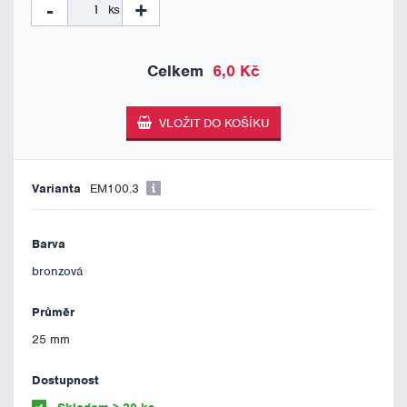
-
+
ks
6,0 Kč
EM100.3
bronzová
25 mm