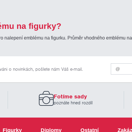
ému na figurky?
pro nalepení emblému na figurku. Průměr vhodného emblému n
Pro
váni o novinkách, pošlete nám Váš e-mail.
odběr
našich
novinek
zadejte
prosím
Fotíme sady
Váš
email
poznáte hned rozdíl
Figurky
Diplomy
Ostatní
Zakáz