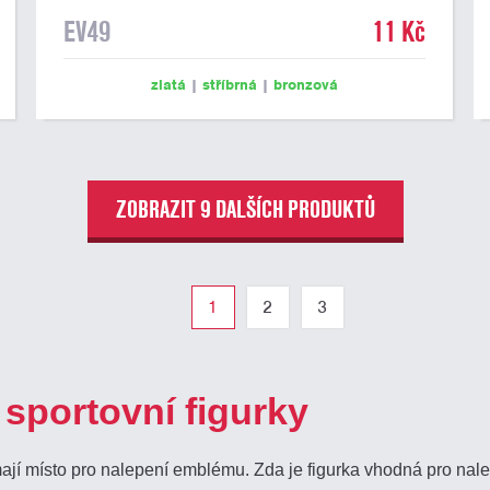
EV49
11 Kč
zlatá
|
stříbrná
|
bronzová
ZOBRAZIT 9 DALŠÍCH PRODUKTŮ
1
2
3
sportovní figurky
mají místo pro nalepení emblému. Zda je figurka vhodná pro nal