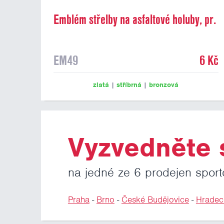
Emblém střelby na asfaltové holuby, pr.
25 mm
EM49
6 Kč
zlatá
|
stříbrná
|
bronzová
Vyzvedněte s
na jedné ze 6 prodejen sport
Praha
-
Brno
-
České Budějovice
-
Hradec