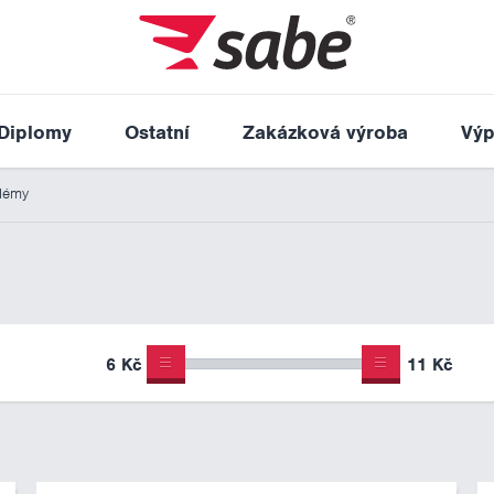
Diplomy
Ostatní
Zakázková výroba
Výp
lémy
6 Kč
11 Kč