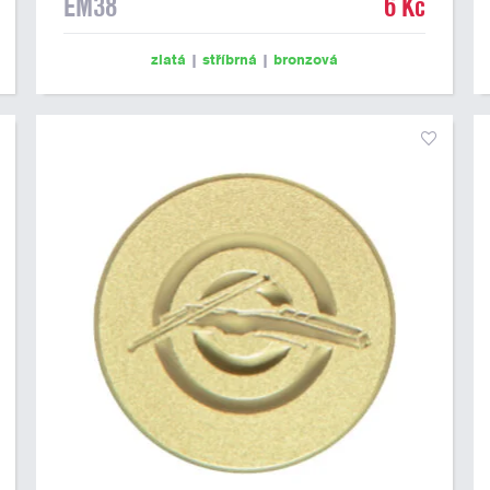
EM38
6 Kč
zlatá
|
stříbrná
|
bronzová