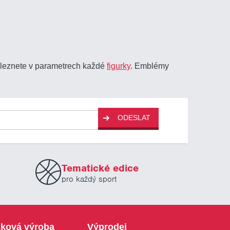
aleznete v parametrech každé
figurky
. Emblémy
ODESLAT
Tematické edice
pro každý sport
ková výroba
Výprodej