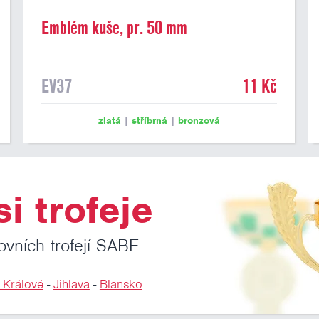
Emblém kuše, pr. 50 mm
EV37
11 Kč
zlatá
|
stříbrná
|
bronzová
i trofeje
ovních trofejí SABE
 Králové
-
Jihlava
-
Blansko