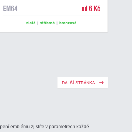
EM64
od 6 Kč
zlatá
|
stříbrná
|
bronzová
DALŠÍ STRÁNKA
epení emblému zjistíte v parametrech každé