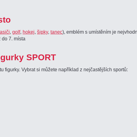
sto
asiči
,
golf
,
hokej
,
šipky
,
tanec
), emblém s umístěním je nejvhodněj
 do 7. místa
figurky SPORT
u figurky. Vybrat si můžete například z nejčastějších sportů: