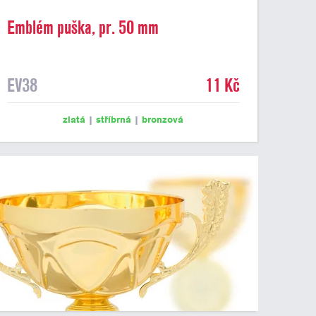
Emblém puška, pr. 50 mm
EV38
11 Kč
zlatá
|
stříbrná
|
bronzová