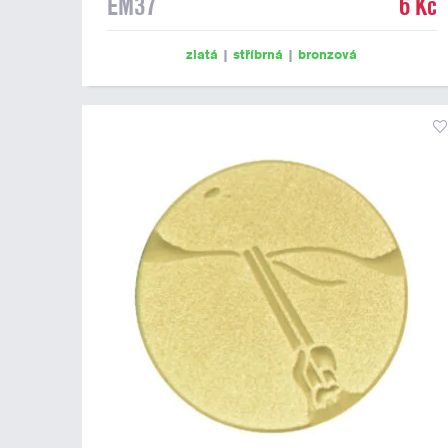
EM37
6 Kč
zlatá
|
stříbrná
|
bronzová