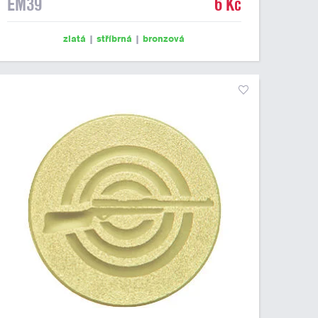
EM39
6 Kč
zlatá
|
stříbrná
|
bronzová