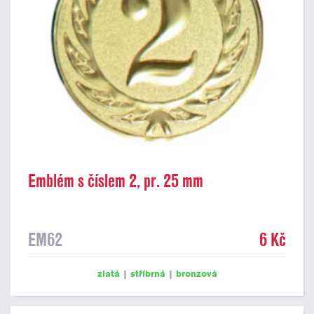
Emblém s číslem 2, pr. 25 mm
EM62
6 Kč
zlatá
|
stříbrná
|
bronzová