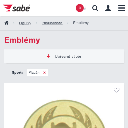
0
Emblémy
Figurky
Příslušenství
Obsah košíku
Emblémy
Košík zeje prázdnotou
Upřesnit výběr
6 Kč
11 Kč
Sport:
Plavání
Pouze skladem