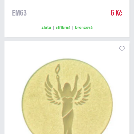
EM63
6 Kč
zlatá
|
stříbrná
|
bronzová