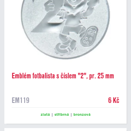
Emblém fotbalista s číslem "2", pr. 25 mm
EM119
6 Kč
zlatá
|
stříbrná
|
bronzová