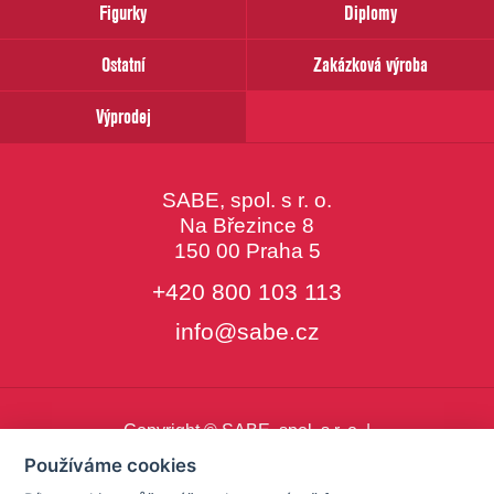
Figurky
Diplomy
Ostatní
Zakázková výroba
Výprodej
SABE, spol. s r. o.
Na Březince 8
150 00 Praha 5
+420 800 103 113
info@sabe.cz
Copyright © SABE, spol. s r. o. |
o cookies
|
nastavení cookies
Používáme cookies