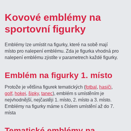
Kovové emblémy na
sportovní figurky
Emblémy lze umístit na figurky, které na sobě mají
místo pro nalepení emblému. Zda je figurka vhodná pro
nalepení emblému zjistíte v parametrech každé figurky.
Emblém na figurky 1. místo
Protože je většina figurek tematických (
fotbal
,
hasiči
,
golf
,
hokej
,
šipky
,
tanec
), emblém s umístěním je
nejvhodnější, nejčastěji 1. místo, 2. místo a 3. místo.
Emblémy na figurky máme s číslem umístění až do 7.
místa
Tematické emblémy na