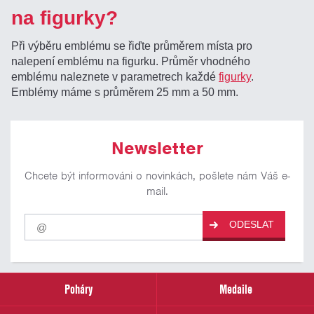
na figurky?
Při výběru emblému se řiďte průměrem místa pro
nalepení emblému na figurku. Průměr vhodného
emblému naleznete v parametrech každé
figurky
.
Emblémy máme s průměrem 25 mm a 50 mm.
Newsletter
Chcete být informováni o novinkách, pošlete nám Váš e-
mail.
Pro
ODESLAT
odběr
našich
novinek
zadejte
prosím
Poháry
Medaile
Váš
email