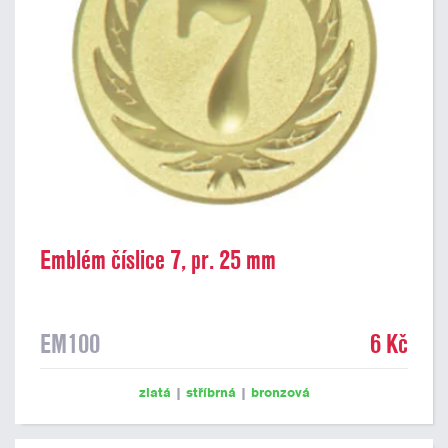
Emblém číslice 7, pr. 25 mm
EM100
6 Kč
zlatá
|
stříbrná
|
bronzová