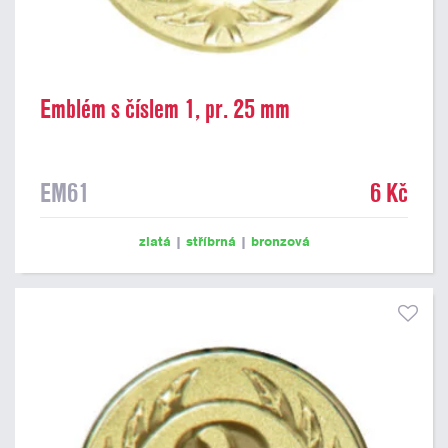
Emblém s číslem 1, pr. 25 mm
EM61
6 Kč
zlatá
|
stříbrná
|
bronzová