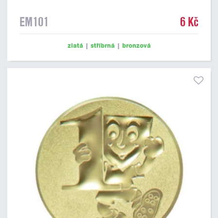
EM101
6 Kč
zlatá
|
stříbrná
|
bronzová