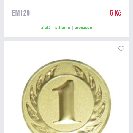
EM120
6 Kč
zlatá
|
stříbrná
|
bronzová