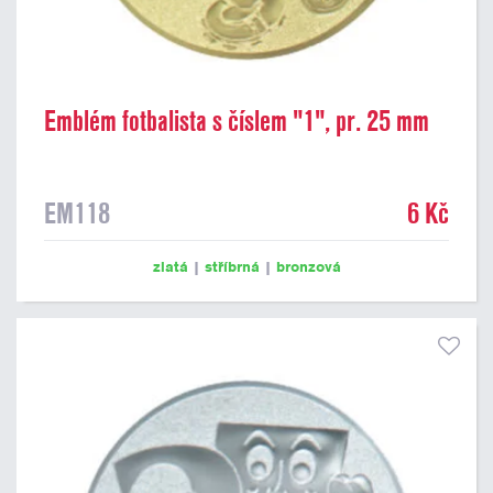
Emblém fotbalista s číslem "1", pr. 25 mm
EM118
6 Kč
zlatá
|
stříbrná
|
bronzová