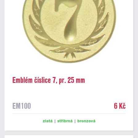
Emblém číslice 7, pr. 25 mm
EM100
6 Kč
zlatá
|
stříbrná
|
bronzová