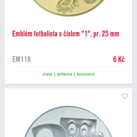
Emblém fotbalista s číslem "1", pr. 25 mm
EM118
6 Kč
zlatá
|
stříbrná
|
bronzová