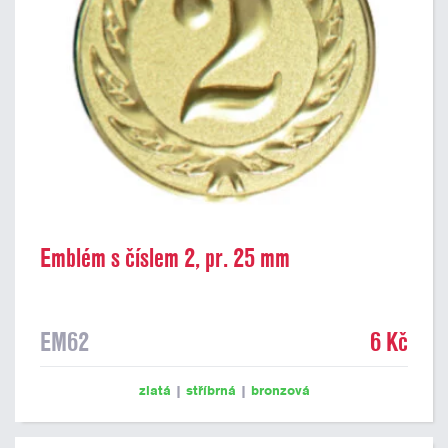
Emblém s číslem 2, pr. 25 mm
EM62
6 Kč
zlatá
|
stříbrná
|
bronzová