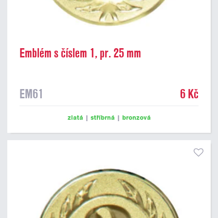
Emblém s číslem 1, pr. 25 mm
EM61
6 Kč
zlatá
|
stříbrná
|
bronzová