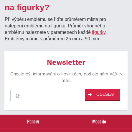
na figurky?
Při výběru emblému se řiďte průměrem místa pro
nalepení emblému na figurku. Průměr vhodného
emblému naleznete v parametrech každé
figurky
.
Emblémy máme s průměrem 25 mm a 50 mm.
Newsletter
Chcete být informováni o novinkách, pošlete nám Váš e-
mail.
Pro
ODESLAT
odběr
našich
novinek
zadejte
prosím
Poháry
Medaile
Váš
email