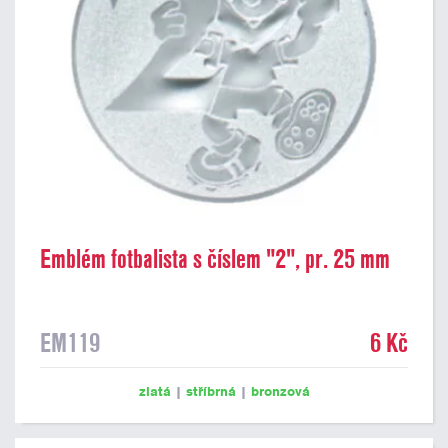
Emblém fotbalista s číslem "2", pr. 25 mm
EM119
6 Kč
zlatá
|
stříbrná
|
bronzová