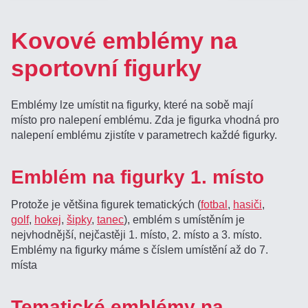
Kovové emblémy na
sportovní figurky
Emblémy lze umístit na figurky, které na sobě mají
místo pro nalepení emblému. Zda je figurka vhodná pro
nalepení emblému zjistíte v parametrech každé figurky.
Emblém na figurky 1. místo
Protože je většina figurek tematických (
fotbal
,
hasiči
,
golf
,
hokej
,
šipky
,
tanec
), emblém s umístěním je
nejvhodnější, nejčastěji 1. místo, 2. místo a 3. místo.
Emblémy na figurky máme s číslem umístění až do 7.
místa
Tematické emblémy na