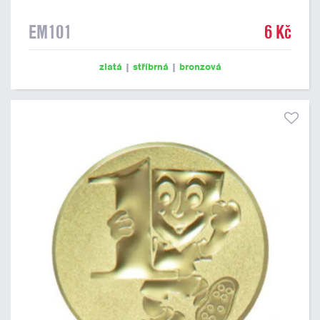
EM101
6 Kč
zlatá
|
stříbrná
|
bronzová