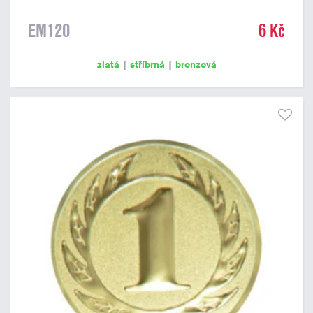
EM120
6 Kč
zlatá
|
stříbrná
|
bronzová