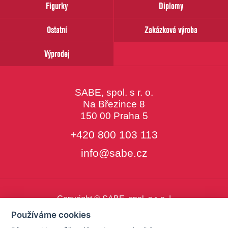
Figurky
Diplomy
Ostatní
Zakázková výroba
Výprodej
SABE, spol. s r. o.
Na Březince 8
150 00 Praha 5
+420 800 103 113
info@sabe.cz
Copyright © SABE, spol. s r. o. |
o cookies
|
nastavení cookies
Používáme cookies