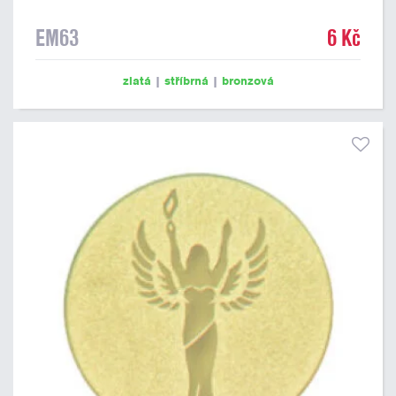
EM63
6 Kč
zlatá
|
stříbrná
|
bronzová