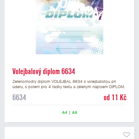
Volejbalový diplom 6634
Zelenomodrý diplom VOLEJBAL 6634 s volejbalistou při
úderu, s polem pro 4 řádky textu a zeleným nápisem DIPLOM.
Volejbalový diplom 6634 máme ve formátu A4 a A5. Papírový
6634
od 11 Kč
diplom s motivem VOLEJBAL má gramáž 250 g/m2.
A4
|
A5