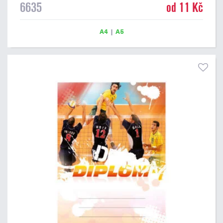
6635
od 11 Kč
Papírový diplom s motivem VOLEJBAL má gramáž 250 g/m2.
A4
|
A5