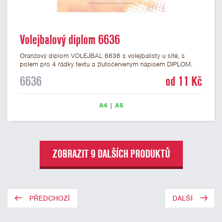
Volejbalový diplom 6636
Oranžový diplom VOLEJBAL 6636 s volejbalisty u sítě, s
polem pro 4 řádky textu a žlutočerveným nápisem DIPLOM.
Volejbalový diplom 6636 máme ve formátu A4 a A5. Papírový
6636
od 11 Kč
diplom s motivem VOLEJBAL má gramáž 250 g/m2.
A4
|
A5
ZOBRAZIT 9 DALŠÍCH PRODUKTŮ
PŘEDCHOZÍ
DALŠÍ