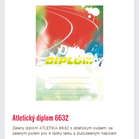
Atletický diplom 6632
Zelený diplom ATLETIKA 6632 s atletickým oválem, se
zeleným polem pro 4 řádky textu a žlutozeleným nápisem
DIPLOM. Atletický diplom 6632 máme ve formátu A4 a A5.