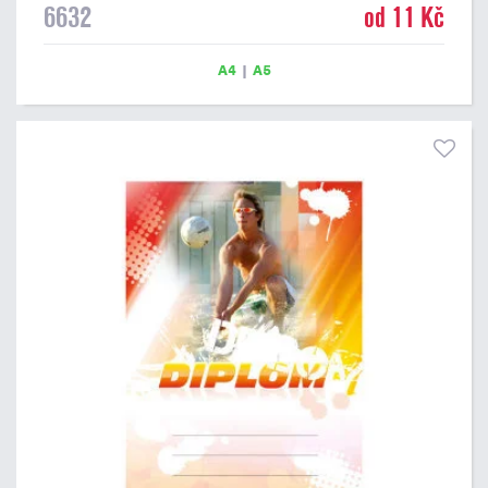
6632
od 11 Kč
Papírový diplom s motivem ATLETIKA / BĚH má gramáž 250
g/m2.
A4
|
A5