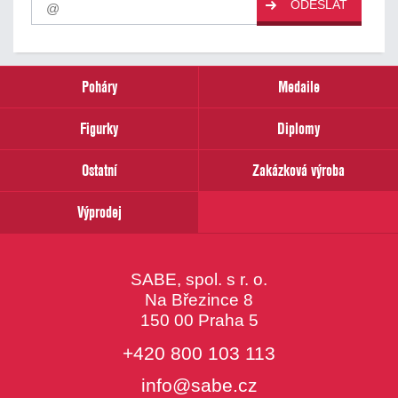
ODESLAT
odběr
našich
novinek
zadejte
prosím
Poháry
Medaile
Váš
email
Figurky
Diplomy
Ostatní
Zakázková výroba
Výprodej
SABE, spol. s r. o.
Na Březince 8
150 00 Praha 5
+420 800 103 113
info@sabe.cz