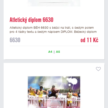
Atletický diplom 6630
Atletický diplom BĚH 6630 s běžci na trati, s šedým polem
pro 4 řádky textu a šedým nápisem DIPLOM. Běžecký diplom
6630 máme ve formátu A4 a A5. Papírový diplom s motivem
6630
od 11 Kč
BĚH má gramáž 250 g/m2.
A4
|
A5