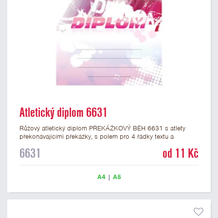
Atletický diplom 6631
Růžový atletický diplom PŘEKÁŽKOVÝ BĚH 6631 s atlety
překonávajícími překážky, s polem pro 4 řádky textu a
růžovým nápisem DIPLOM. Atletický diplom 6631 máme ve
6631
od 11 Kč
formátu A4 a A5. Papírový diplom s motivem PŘEKÁŽKOVÝ
BĚH má gramáž 250 g/m2.
A4
|
A5