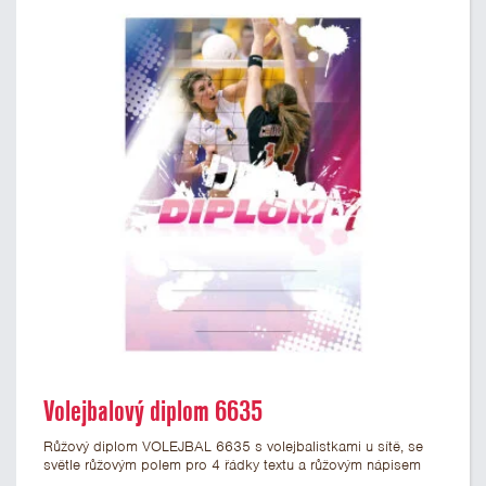
Volejbalový diplom 6635
Růžový diplom VOLEJBAL 6635 s volejbalistkami u sítě, se
světle růžovým polem pro 4 řádky textu a růžovým nápisem
DIPLOM. Volejbalový diplom 6635 máme ve formátu A4 a A5.