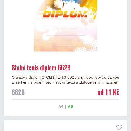
Stolní tenis diplom 6628
Oranžový diplom STOLNÍ TENIS 6628 s pingpongovou pálkou
a míčkem, s polem pro 4 řádky textu a žlutočerveným nápisem
DIPLOM. Pingpongový diplom 6628 máme ve formátu A4 a
6628
od 11 Kč
A5. Papírový diplom s motivem STOLNÍ TENIS má gramáž 250
g/m2.
A4
|
A5