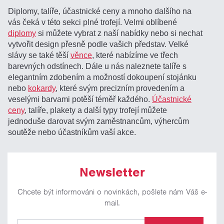
Diplomy, talíře, účastnické ceny a mnoho dalšího na
vás čeká v této sekci plné trofejí. Velmi oblíbené
diplomy
si můžete vybrat z naší nabídky nebo si nechat
vytvořit design přesně podle vašich představ. Velké
slávy se také těší
věnce
, které nabízíme ve třech
barevných odstínech. Dále u nás naleznete talíře s
elegantním zdobením a možností dokoupení stojánku
nebo
kokardy
, které svým precizním provedením a
veselými barvami potěší téměř každého.
Účastnické
ceny
, talíře, plakety a další typy trofejí můžete
jednoduše darovat svým zaměstnancům, výhercům
soutěže nebo účastníkům vaší akce.
Newsletter
Chcete být informováni o novinkách, pošlete nám Váš e-
mail.
Pro