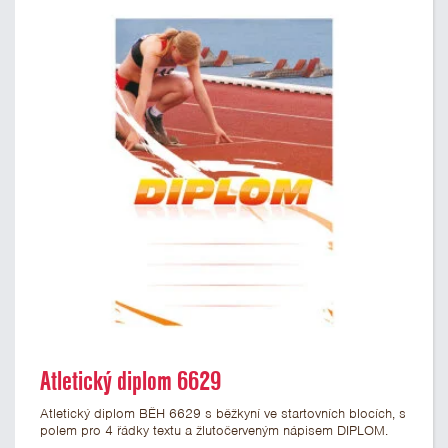
Atletický diplom 6629
Atletický diplom BĚH 6629 s běžkyní ve startovních blocích, s
polem pro 4 řádky textu a žlutočerveným nápisem DIPLOM.
Atletický diplom 6629 máme ve formátu A4 a A5. Papírový