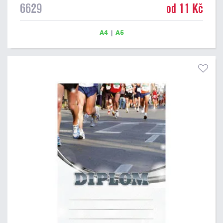
6629
od 11 Kč
diplom s motivem ATLETIKA / BĚH má gramáž 250 g/m2.
A4
|
A5