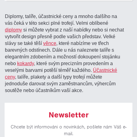
Diplomy, talíře, účastnické ceny a mnoho dalšího na
vás čeká v této sekci plné trofejí. Velmi oblíbené
diplomy
si můžete vybrat z naší nabídky nebo si nechat
vytvořit design přesně podle vašich představ. Velké
slávy se také těší
věnce
, které nabízíme ve třech
barevných odstínech. Dále u nás naleznete talíře s
elegantním zdobením a možností dokoupení stojánku
nebo
kokardy
, které svým precizním provedením a
veselými barvami potěší téměř každého.
Účastnické
ceny
, talíře, plakety a další typy trofejí můžete
jednoduše darovat svým zaměstnancům, výhercům
soutěže nebo účastníkům vaší akce.
Newsletter
Chcete být informováni o novinkách, pošlete nám Váš e-
mail.