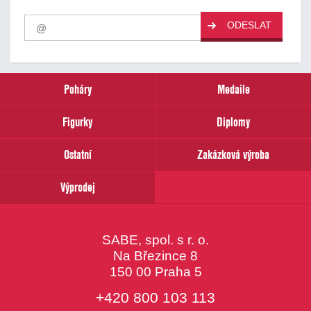
Pro
ODESLAT
odběr
našich
novinek
zadejte
prosím
Poháry
Medaile
Váš
email
Figurky
Diplomy
Ostatní
Zakázková výroba
Výprodej
SABE, spol. s r. o.
Na Březince 8
150 00 Praha 5
+420 800 103 113