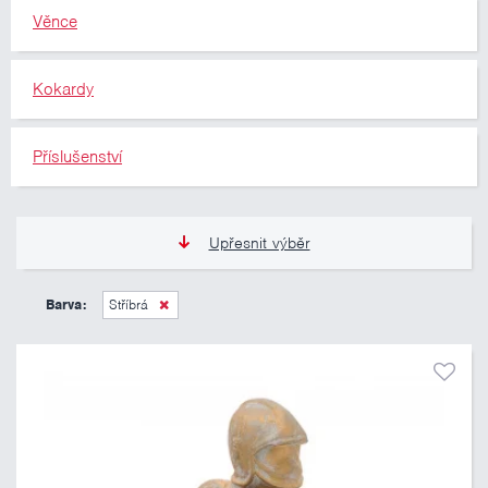
Věnce
Kokardy
Příslušenství
Upřesnit výběr
11 Kč
10 460 Kč
Barva:
Stříbrá
Pouze skladem