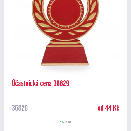
Účastnická cena 36829
36829
od 44 Kč
15
cm