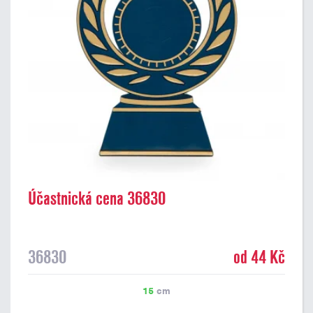
Účastnická cena 36830
36830
od 44 Kč
15
cm