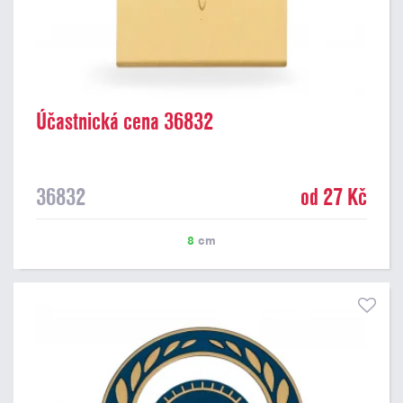
Účastnická cena 36832
36832
od 27 Kč
8
cm