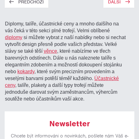
PŘEDCHOZÍ
DALŠÍ
Diplomy, talíře, účastnické ceny a mnoho dalšího na
vás čeká v této sekci plné trofejí. Velmi oblíbené
diplomy
si můžete vybrat z naší nabídky nebo si nechat
vytvořit design přesně podle vašich představ. Velké
slávy se také těší
věnce
, které nabízíme ve třech
barevných odstínech. Dále u nás naleznete talíře s
elegantním zdobením a možností dokoupení stojánku
nebo
kokardy
, které svým precizním provedením a
veselými barvami potěší téměř každého.
Účastnické
ceny
, talíře, plakety a další typy trofejí můžete
jednoduše darovat svým zaměstnancům, výhercům
soutěže nebo účastníkům vaší akce.
Newsletter
Chcete být informováni o novinkách, pošlete nám Váš e-