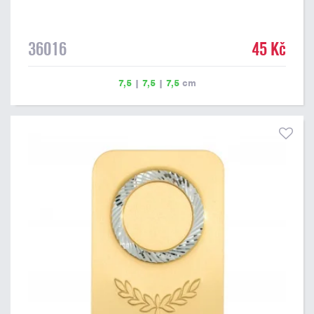
36016
45 Kč
7,5
|
7,5
|
7,5
cm