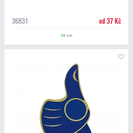
36831
od 37 Kč
10
cm