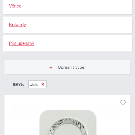
Věnce
Kokardy
Příslušenství
Upřesnit výběr
11 Kč
10 460 Kč
Barva:
Zlatá
Pouze skladem