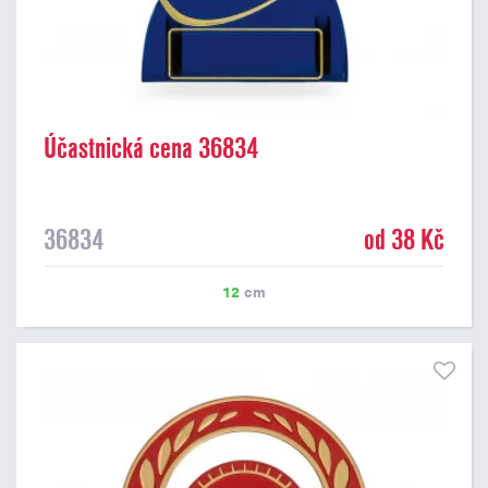
Účastnická cena 36834
36834
od 38 Kč
12
cm