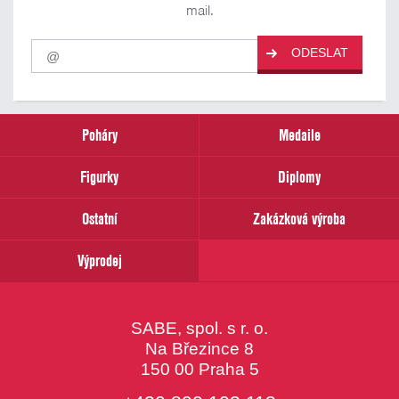
mail.
Pro
ODESLAT
odběr
našich
novinek
zadejte
prosím
Poháry
Medaile
Váš
email
Figurky
Diplomy
Ostatní
Zakázková výroba
Výprodej
SABE, spol. s r. o.
Na Březince 8
150 00 Praha 5