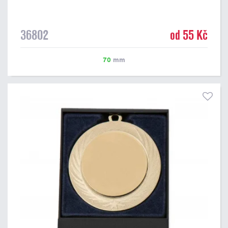
36802
od 55 Kč
70
mm