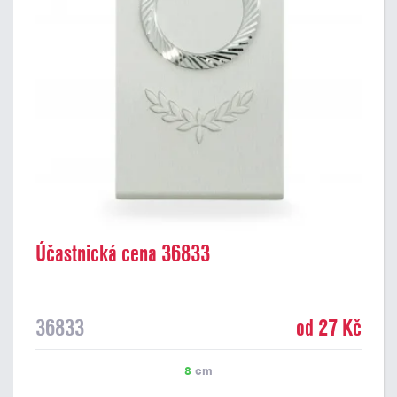
Účastnická cena 36833
36833
od 27 Kč
8
cm