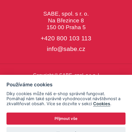
SABE, spol. s r. o.
Na Březince 8
150 00 Praha 5
+420 800 103 113
info@sabe.cz
Copyright © SABE, spol. s r. o. |
o cookies
|
nastavení cookies
Používáme cookies
Díky cookies může náš e-shop správně fungovat.
Pomáhají nám také správně vyhodnocovat návštěvnost a
zkvalitňovat obsah. Více se dozvíte v sekci
Cookies
.
Přijmout vše