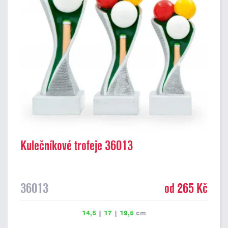
Kulečníkové trofeje 36013
36013
od 265 Kč
14,5
|
17
|
19,5
cm