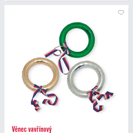
Věnec vavřínový