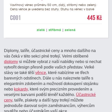
Vavřínový věnec průměru 50 cm, zlatý, stříbrný nebo zelený.
Cena věnce je uvedena bez stuhy. Stuhu na věnec v barvě
české trikolory je možné objednat pod kódem
C004
.
C001
445 Kč
zlatá
|
stříbrná
|
zelená
Diplomy, talíře, účastnické ceny a mnoho dalšího na
vás čeká v této sekci plné trofejí. Velmi oblíbené
diplomy
si můžete vybrat z naší nabídky nebo si nechat
vytvořit design přesně podle vašich představ. Velké
slávy se také těší
věnce
, které nabízíme ve třech
barevných odstínech. Dále u nás naleznete talíře s
elegantním zdobením a možností dokoupení stojánku
nebo
kokardy
, které svým precizním provedením a
veselými barvami potěší téměř každého.
Účastnické
ceny
, talíře, plakety a další typy trofejí můžete
jednoduše darovat svým zaměstnancům, výhercům
soutěže nebo účastníkům vaší akce.