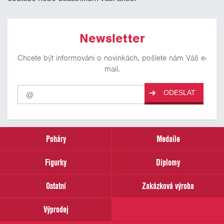
Newsletter
Chcete být informováni o novinkách, pošlete nám Váš e-
mail.
Pro
ODESLAT
odběr
našich
novinek
zadejte
prosím
Poháry
Medaile
Váš
email
Figurky
Diplomy
Ostatní
Zakázková výroba
Výprodej