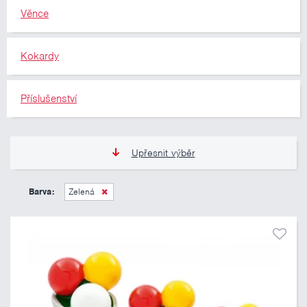
Věnce
Kokardy
Příslušenství
Upřesnit výběr
11 Kč
10 460 Kč
Barva:
Zelená
Pouze skladem