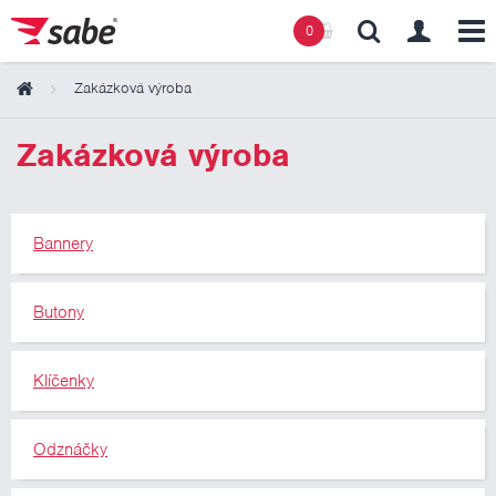
0
Zakázková výroba
Obsah košíku
Zakázková výroba
Košík zeje prázdnotou
Bannery
Butony
Klíčenky
Odznáčky