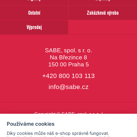
Ostatní
Zakázková výroba
Výprodej
SABE, spol. s r. o.
Na Březince 8
150 00 Praha 5
+420 800 103 113
info@sabe.cz
Copyright © SABE, spol. s r. o. |
o cookies
|
nastavení cookies
Používáme cookies
Díky cookies může náš e-shop správně fungovat.