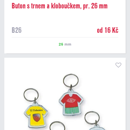
Buton s trnem a kloboučkem, pr. 26 mm
B26
od 16 Kč
25
mm