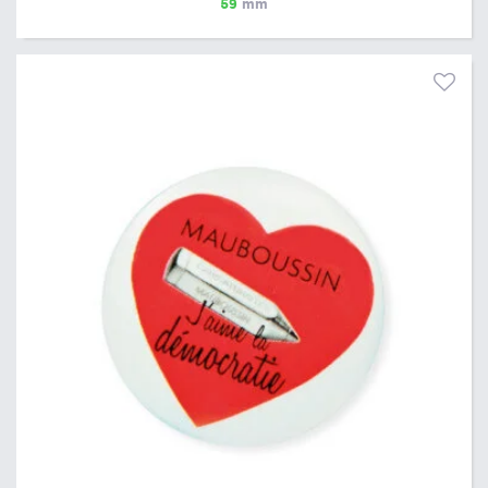
59
mm