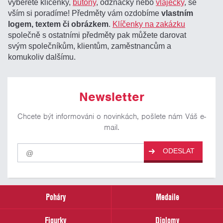
vyberete klíčenky,
butony
, odznáčky nebo
vlaječky
, se
vším si poradíme! Předměty vám ozdobíme
vlastním
logem, textem či obrázkem
.
Klíčenky na zakázku
společně s ostatními předměty pak můžete darovat
svým společníkům, klientům, zaměstnancům a
komukoliv dalšímu.
Newsletter
Chcete být informováni o novinkách, pošlete nám Váš e-
mail.
Pro
ODESLAT
odběr
našich
novinek
zadejte
prosím
Poháry
Medaile
Váš
email
Figurky
Diplomy