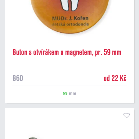
Buton s otvírákem a magnetem, pr. 59 mm
B60
od 22 Kč
59
mm