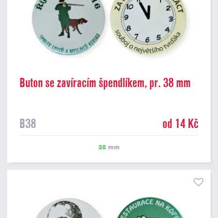
Buton se zavíracím špendlíkem, pr. 38 mm
B38
od 14 Kč
38
mm