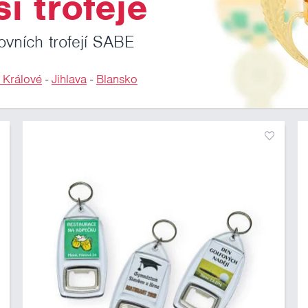
i trofeje
ovních trofejí SABE
 Králové
-
Jihlava
-
Blansko