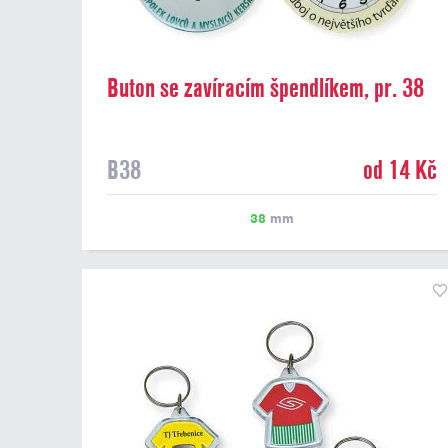
Buton se zavíracím špendlíkem, pr. 38
mm
B38
od 14 Kč
38
mm