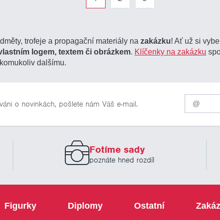
edměty, trofeje a propagační materiály na
zakázku
! Ať už si vyb
vlastním logem, textem či obrázkem
.
Klíčenky na zakázku
spo
komukoliv dalšímu.
Pro
váni o novinkách, pošlete nám Váš e-mail.
odběr
našich
novinek
zadejte
prosím
Fotíme sady
Váš
email
poznáte hned rozdíl
Figurky
Diplomy
Ostatní
Zakáz