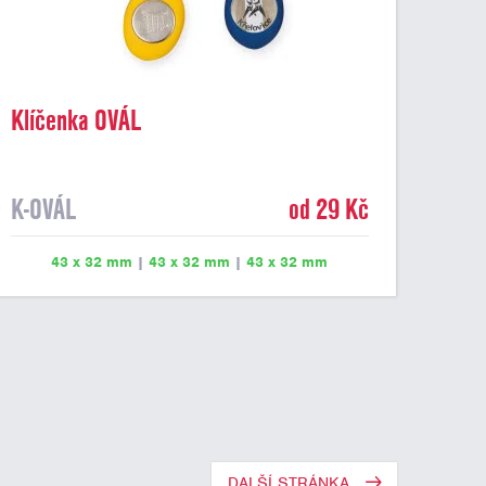
Klíčenka OVÁL
K-OVÁL
od 29 Kč
43 x 32 mm
|
43 x 32 mm
|
43 x 32 mm
DALŠÍ STRÁNKA