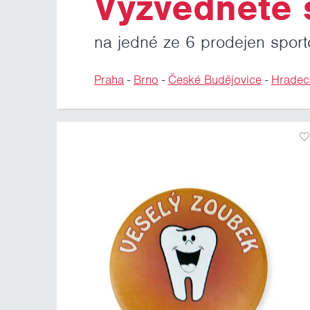
Vyzvedněte s
na jedné ze 6 prodejen sport
Praha
-
Brno
-
České Budějovice
-
Hradec