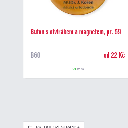
Buton s otvírákem a magnetem, pr. 59
mm
B60
od 22 Kč
59
mm
PŘEDCHOZÍ STRÁNKA