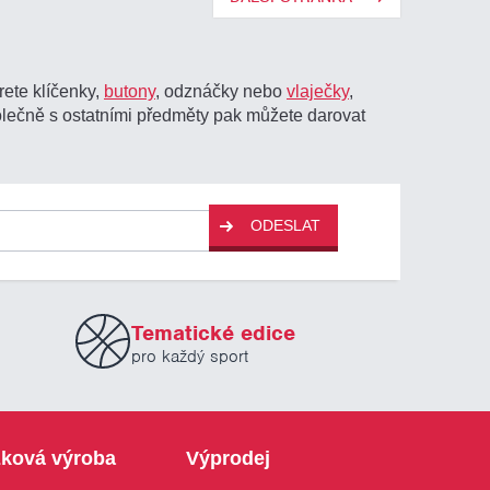
erete klíčenky,
butony
, odznáčky nebo
vlaječky
,
lečně s ostatními předměty pak můžete darovat
ODESLAT
Tematické edice
pro každý sport
ková výroba
Výprodej