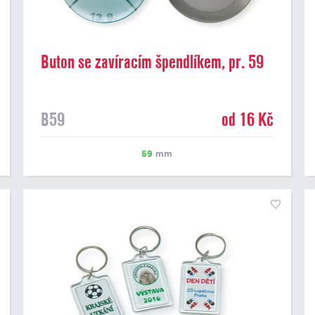
Buton se zavíracím špendlíkem, pr. 59
mm
B59
od 16 Kč
59
mm