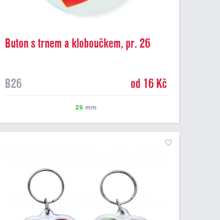
Buton s trnem a kloboučkem, pr. 26
mm
B26
od 16 Kč
25
mm