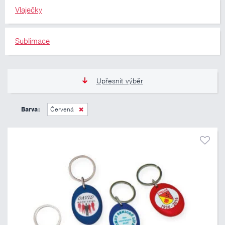
Vlaječky
Sublimace
Upřesnit výběr
13 Kč
809 Kč
Barva:
Červená
Pouze skladem