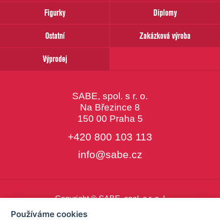
email
Figurky
Diplomy
Ostatní
Zakázková výroba
Výprodej
SABE, spol. s r. o.
Na Březince 8
150 00 Praha 5
+420 800 103 113
info@sabe.cz
Copyright © SABE, spol. s r. o. |
o cookies
|
nastavení cookies
Používáme cookies