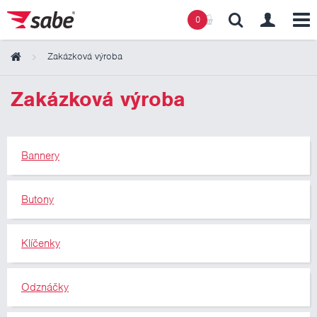
0
Zakázková výroba
Obsah košíku
Zakázková výroba
Košík zeje prázdnotou
Bannery
Butony
Klíčenky
Odznáčky