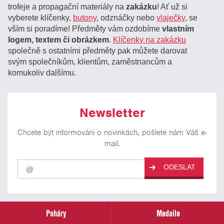
trofeje a propagační materiály na
zakázku
! Ať už si
vyberete klíčenky,
butony
, odznáčky nebo
vlaječky
, se
vším si poradíme! Předměty vám ozdobíme
vlastním
logem, textem či obrázkem
.
Klíčenky na zakázku
společně s ostatními předměty pak můžete darovat
svým společníkům, klientům, zaměstnancům a
komukoliv dalšímu.
Newsletter
Chcete být informováni o novinkách, pošlete nám Váš e-
mail.
Pro
ODESLAT
odběr
našich
novinek
zadejte
prosím
Poháry
Medaile
Váš