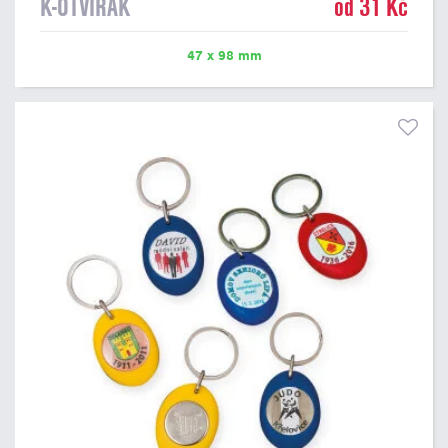
K-OTVÍRÁK
od 31 Kč
47 x 98 mm