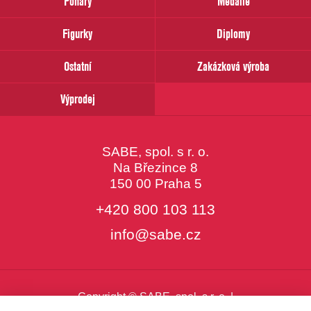
Poháry
Medaile
Váš
email
Figurky
Diplomy
Ostatní
Zakázková výroba
Výprodej
SABE, spol. s r. o.
Na Březince 8
150 00 Praha 5
+420 800 103 113
info@sabe.cz
Copyright © SABE, spol. s r. o. |
o cookies
|
nastavení cookies