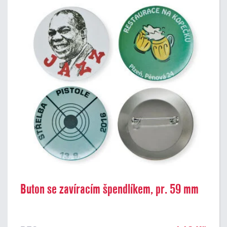
Buton se zavíracím špendlíkem, pr. 59 mm