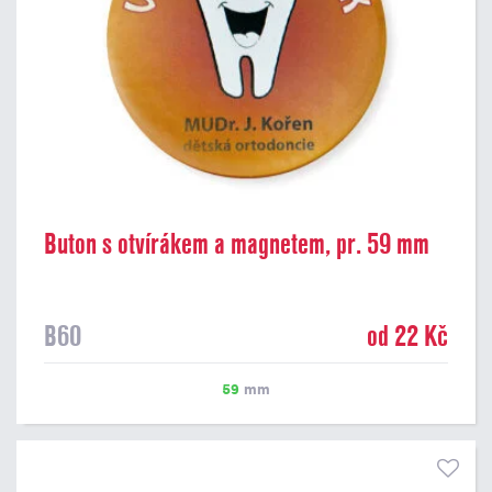
Buton s otvírákem a magnetem, pr. 59 mm
B60
od 22 Kč
59
mm