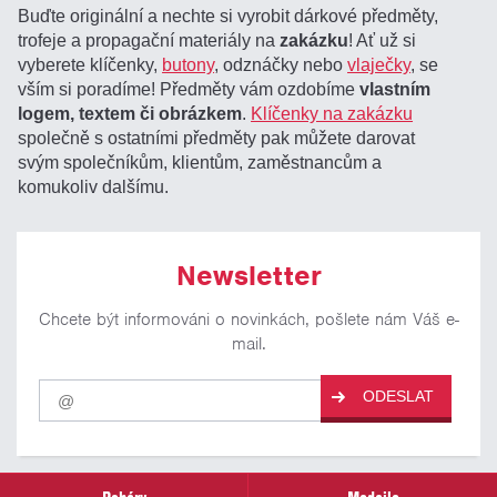
Buďte originální a nechte si vyrobit dárkové předměty,
trofeje a propagační materiály na
zakázku
! Ať už si
vyberete klíčenky,
butony
, odznáčky nebo
vlaječky
, se
vším si poradíme! Předměty vám ozdobíme
vlastním
logem, textem či obrázkem
.
Klíčenky na zakázku
společně s ostatními předměty pak můžete darovat
svým společníkům, klientům, zaměstnancům a
komukoliv dalšímu.
Newsletter
Chcete být informováni o novinkách, pošlete nám Váš e-
mail.
Pro
ODESLAT
odběr
našich
novinek
zadejte
prosím