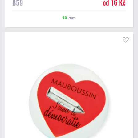
B59
od 16 Kč
59
mm