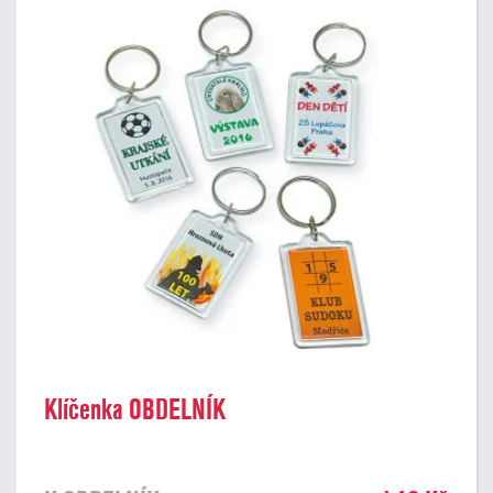
Klíčenka OBDELNÍK