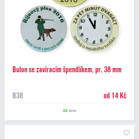
Buton se zavíracím špendlíkem, pr. 38 mm
B38
od 14 Kč
38
mm