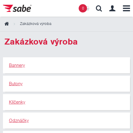
0
Zakázková výroba
Obsah košíku
Zakázková výroba
Košík zeje prázdnotou
Bannery
Butony
Klíčenky
Odznáčky