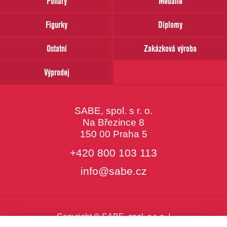
Poháry
Medaile
Váš
email
Figurky
Diplomy
Ostatní
Zakázková výroba
Výprodej
SABE, spol. s r. o.
Na Březince 8
150 00 Praha 5
+420 800 103 113
info@sabe.cz
Copyright © SABE, spol. s r. o. |
o cookies
|
nastavení cookies