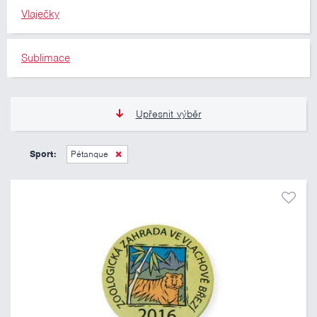
Vlaječky
Sublimace
Upřesnit výběr
13 Kč
809 Kč
Sport:
Pétanque
Pouze skladem