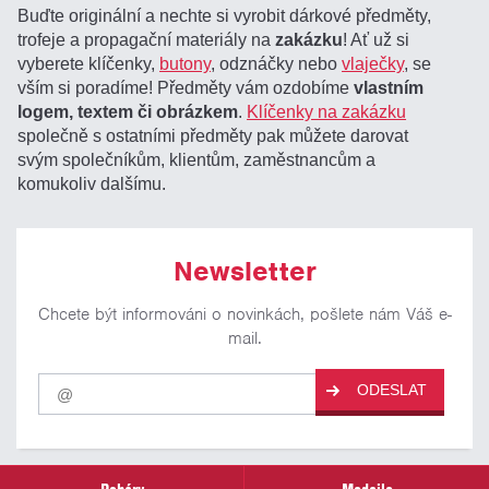
Buďte originální a nechte si vyrobit dárkové předměty,
trofeje a propagační materiály na
zakázku
! Ať už si
vyberete klíčenky,
butony
, odznáčky nebo
vlaječky
, se
vším si poradíme! Předměty vám ozdobíme
vlastním
logem, textem či obrázkem
.
Klíčenky na zakázku
společně s ostatními předměty pak můžete darovat
svým společníkům, klientům, zaměstnancům a
komukoliv dalšímu.
Newsletter
Chcete být informováni o novinkách, pošlete nám Váš e-
mail.
Pro
ODESLAT
odběr
našich
novinek
zadejte
prosím