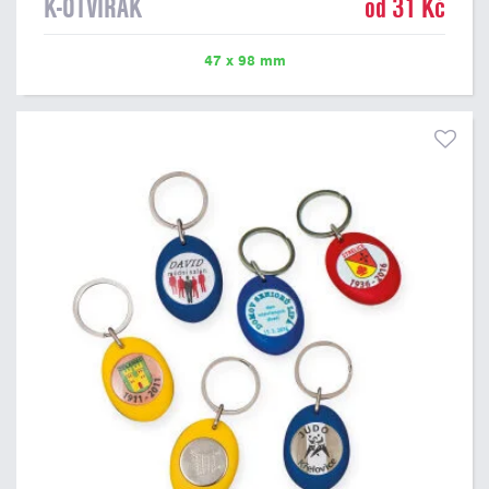
K-OTVÍRÁK
od 31 Kč
47 x 98 mm