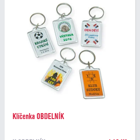
Klíčenka OBDELNÍK