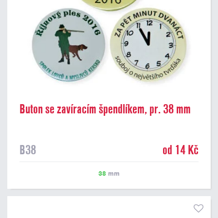
Buton se zavíracím špendlíkem, pr. 38 mm
B38
od 14 Kč
38
mm