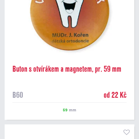
Buton s otvírákem a magnetem, pr. 59 mm
B60
od 22 Kč
59
mm