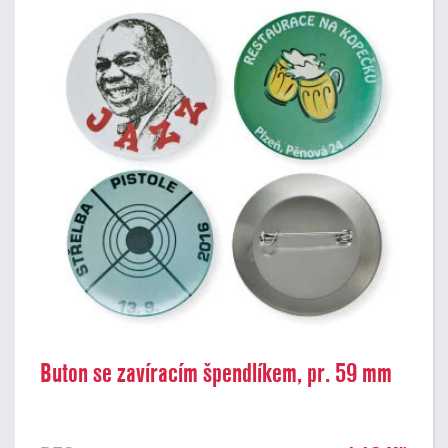
Buton se zavíracím špendlíkem, pr. 59 mm