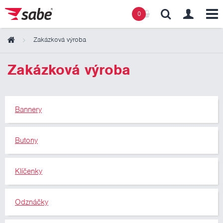
0
Zakázková výroba
Obsah košíku
Zakázková výroba
Košík zeje prázdnotou
Bannery
Butony
Klíčenky
Odznáčky