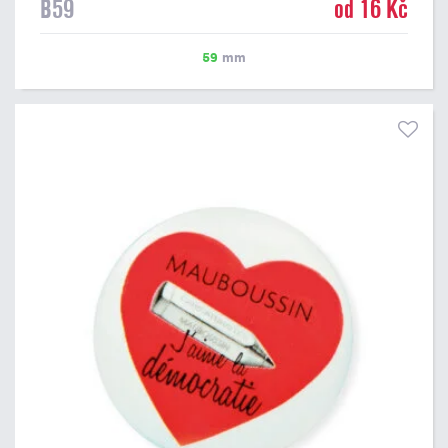
B59
od 16 Kč
59
mm