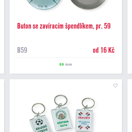
Buton se zavíracím špendlíkem, pr. 59
mm
B59
od 16 Kč
59
mm