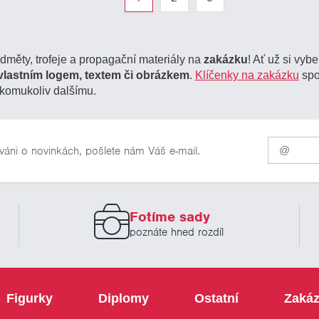
edměty, trofeje a propagační materiály na
zakázku
! Ať už si vyb
vlastním logem, textem či obrázkem
.
Klíčenky na zakázku
spo
komukoliv dalšímu.
Pro
váni o novinkách, pošlete nám Váš e-mail.
odběr
našich
novinek
zadejte
prosím
Fotíme sady
Váš
email
poznáte hned rozdíl
Figurky
Diplomy
Ostatní
Zakáz