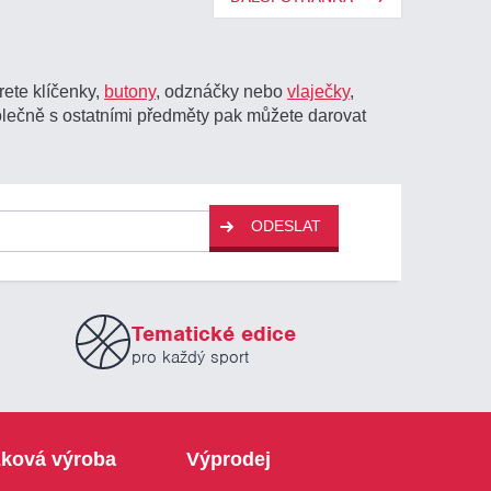
erete klíčenky,
butony
, odznáčky nebo
vlaječky
,
lečně s ostatními předměty pak můžete darovat
ODESLAT
Tematické edice
pro každý sport
ková výroba
Výprodej