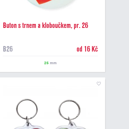
Buton s trnem a kloboučkem, pr. 26
mm
B26
od 16 Kč
25
mm