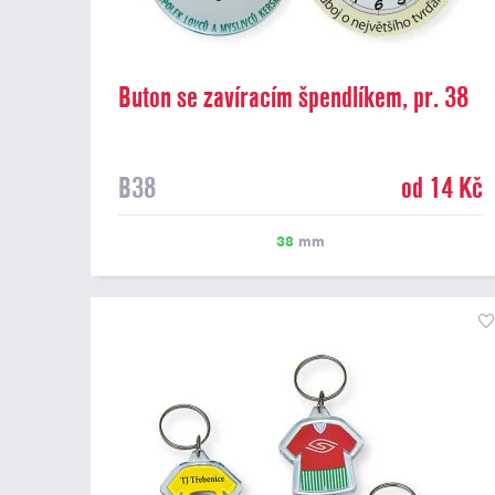
Buton se zavíracím špendlíkem, pr. 38
mm
B38
od 14 Kč
38
mm