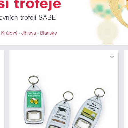
i trofeje
ovních trofejí SABE
 Králové
-
Jihlava
-
Blansko