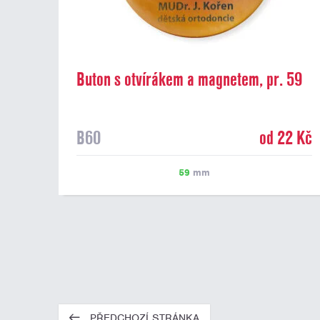
Buton s otvírákem a magnetem, pr. 59
mm
B60
od 22 Kč
59
mm
PŘEDCHOZÍ STRÁNKA