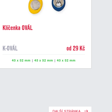
Klíčenka OVÁL
K-OVÁL
od 29 Kč
43 x 32 mm
|
43 x 32 mm
|
43 x 32 mm
DALŠÍ STRÁNKA