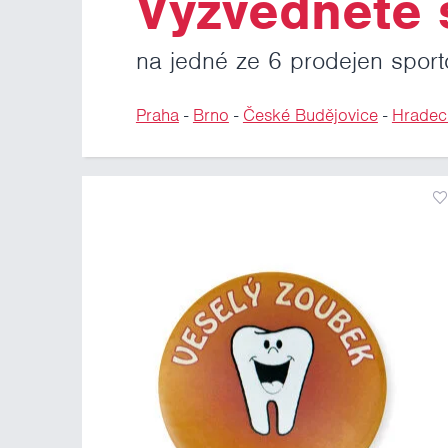
Vyzvedněte s
na jedné ze 6 prodejen sport
Praha
-
Brno
-
České Budějovice
-
Hradec