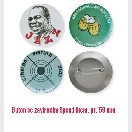
Buton se zavíracím špendlíkem, pr. 59 mm