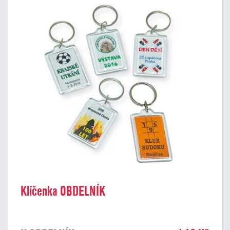
Klíčenka OBDELNÍK