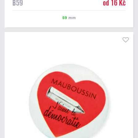
B59
od 16 Kč
59
mm