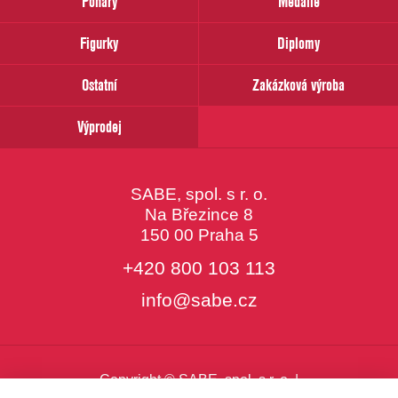
Poháry
Medaile
Váš
email
Figurky
Diplomy
Ostatní
Zakázková výroba
Výprodej
SABE, spol. s r. o.
Na Březince 8
150 00 Praha 5
+420 800 103 113
info@sabe.cz
Copyright © SABE, spol. s r. o. |
o cookies
|
nastavení cookies