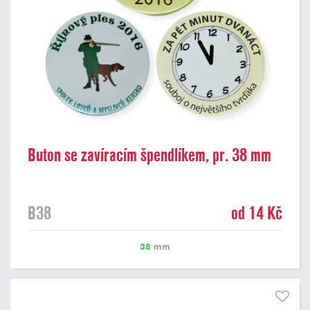
Buton se zavíracím špendlíkem, pr. 38 mm
B38
od 14 Kč
38
mm