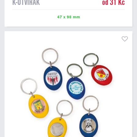
K-OTVÍRÁK
od 31 Kč
47 x 98 mm