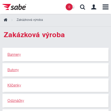
0
Zakázková výroba
Obsah košíku
Zakázková výroba
Košík zeje prázdnotou
Bannery
Butony
Klíčenky
Odznáčky