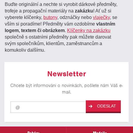
Buďte originální a nechte si vyrobit dárkové předměty,
trofeje a propagační materiály na
zakázku
! Ať už si
vyberete klíčenky,
butony
, odznáčky nebo
vlaječky
, se
vším si poradíme! Předměty vám ozdobíme
vlastním
logem, textem či obrázkem
.
Klíčenky na zakázku
společně s ostatními předměty pak můžete darovat
svým společníkům, klientům, zaměstnancům a
komukoliv dalšímu.
Newsletter
Chcete být informováni o novinkách, pošlete nám Váš e-
mail.
Pro
ODESLAT
odběr
našich
novinek
zadejte
prosím