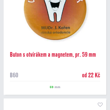
Buton s otvírákem a magnetem, pr. 59 mm
B60
od 22 Kč
59
mm