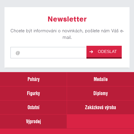
Newsletter
Chcete být informováni o novinkách, pošlete nám Váš e-
mail.
Pro
ODESLAT
odběr
našich
novinek
zadejte
prosím
Poháry
Medaile
Váš
email
Figurky
Diplomy
Ostatní
Zakázková výroba
Výprodej