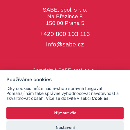
SABE, spol. s r. o.
Na Březince 8
150 00 Praha 5
+420 800 103 113
info@sabe.cz
Copyright © SABE, spol. s r. o. |
o cookies
|
nastavení cookies
Používáme cookies
Díky cookies může náš e-shop správně fungovat.
Pomáhají nám také správně vyhodnocovat návštěvnost a
zkvalitňovat obsah. Více se dozvíte v sekci
Cookies
.
Přijmout vše
Nastavení