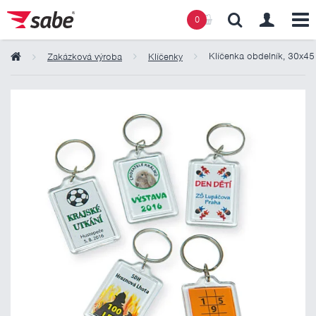
0
Klíčenka obdelník, 30x45
Zakázková výroba
Klíčenky
Obsah košíku
Košík zeje prázdnotou