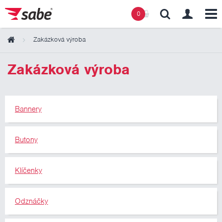
0
Zakázková výroba
Obsah košíku
Zakázková výroba
Košík zeje prázdnotou
Bannery
Butony
Klíčenky
Odznáčky