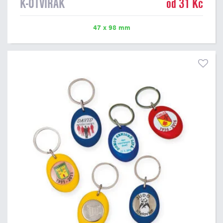
K-OTVÍRÁK
od 31 Kč
47 x 98 mm