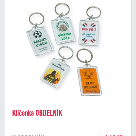
Klíčenka OBDELNÍK