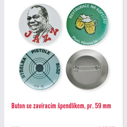
Buton se zavíracím špendlíkem, pr. 59 mm