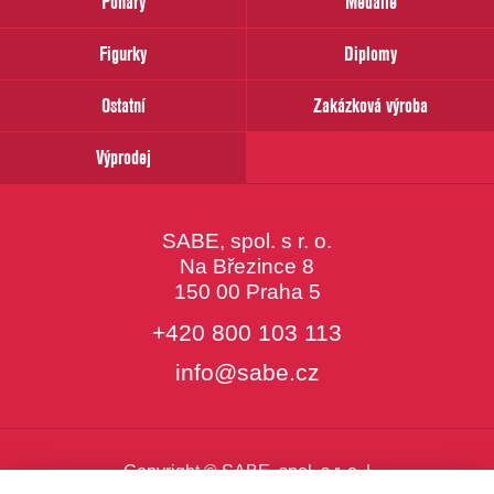
Poháry
Medaile
Váš
email
Figurky
Diplomy
Ostatní
Zakázková výroba
Výprodej
SABE, spol. s r. o.
Na Březince 8
150 00 Praha 5
+420 800 103 113
info@sabe.cz
Copyright © SABE, spol. s r. o. |
o cookies
|
nastavení cookies