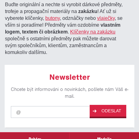
Buďte originální a nechte si vyrobit dárkové předměty,
trofeje a propagační materiály na
zakázku
! Ať už si
vyberete klíčenky,
butony
, odznáčky nebo
vlaječky
, se
vším si poradíme! Předměty vám ozdobíme
vlastním
logem, textem či obrázkem
.
Klíčenky na zakázku
společně s ostatními předměty pak můžete darovat
svým společníkům, klientům, zaměstnancům a
komukoliv dalšímu.
Newsletter
Chcete být informováni o novinkách, pošlete nám Váš e-
mail.
Pro
ODESLAT
odběr
našich
novinek
zadejte
prosím