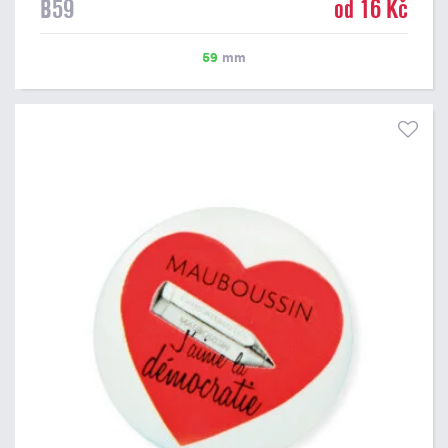
B59
od 16 Kč
59
mm