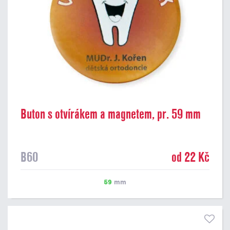
Buton s otvírákem a magnetem, pr. 59 mm
B60
od 22 Kč
59
mm