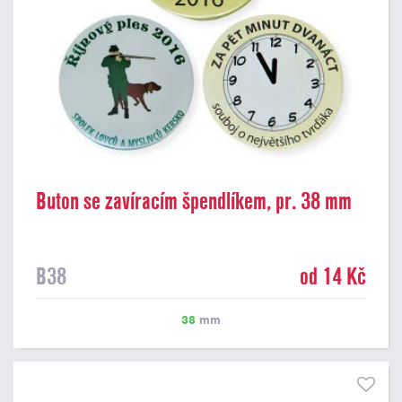
Buton se zavíracím špendlíkem, pr. 38 mm
B38
od 14 Kč
38
mm