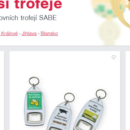
i trofeje
ovních trofejí SABE
 Králové
-
Jihlava
-
Blansko