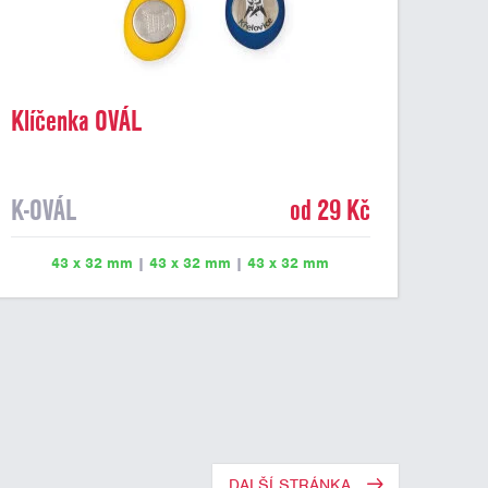
Klíčenka OVÁL
K-OVÁL
od 29 Kč
43 x 32 mm
|
43 x 32 mm
|
43 x 32 mm
DALŠÍ STRÁNKA