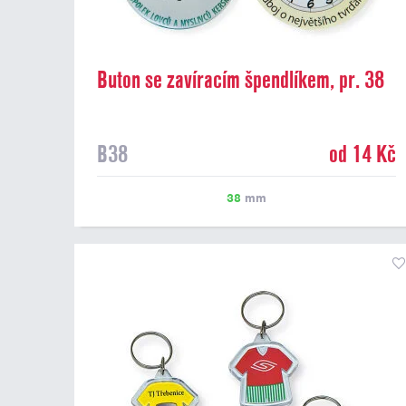
Buton se zavíracím špendlíkem, pr. 38
mm
B38
od 14 Kč
38
mm