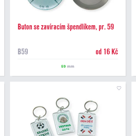
Buton se zavíracím špendlíkem, pr. 59
mm
B59
od 16 Kč
59
mm