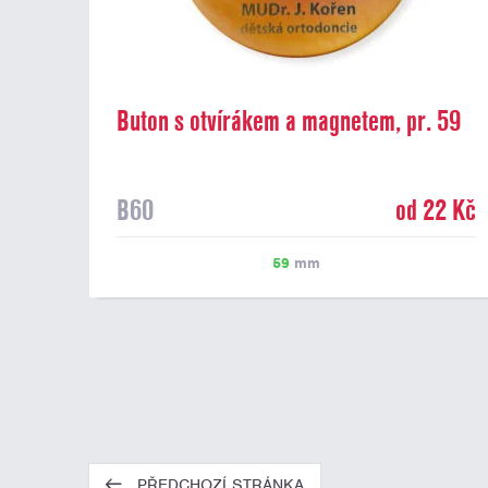
Buton s otvírákem a magnetem, pr. 59
mm
B60
od 22 Kč
59
mm
PŘEDCHOZÍ STRÁNKA