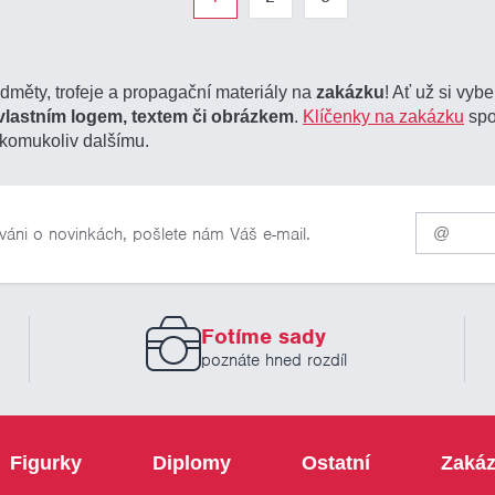
edměty, trofeje a propagační materiály na
zakázku
! Ať už si vyb
vlastním logem, textem či obrázkem
.
Klíčenky na zakázku
spo
komukoliv dalšímu.
Pro
váni o novinkách, pošlete nám Váš e-mail.
odběr
našich
novinek
zadejte
prosím
Fotíme sady
Váš
email
poznáte hned rozdíl
Figurky
Diplomy
Ostatní
Zakáz