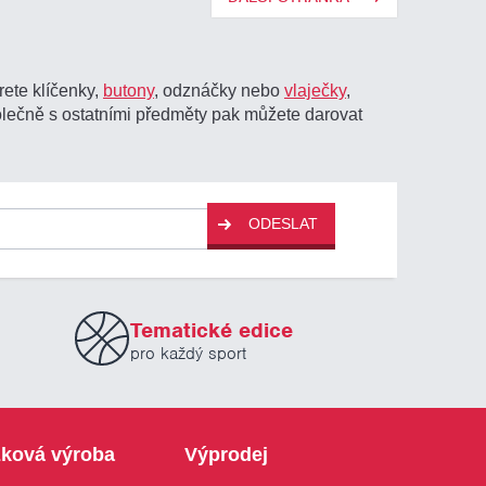
erete klíčenky,
butony
, odznáčky nebo
vlaječky
,
lečně s ostatními předměty pak můžete darovat
ODESLAT
Tematické edice
pro každý sport
ková výroba
Výprodej