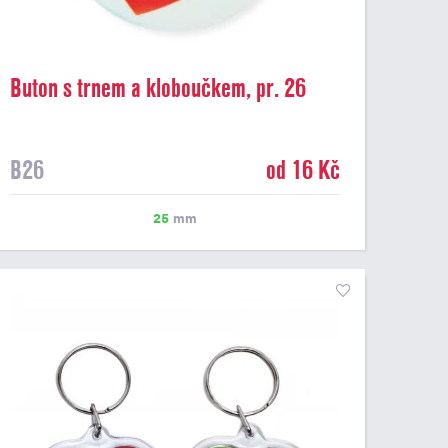
Buton s trnem a kloboučkem, pr. 26
mm
B26
od 16 Kč
25
mm