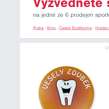
Vyzvedněte s
na jedné ze 6 prodejen sport
Praha
-
Brno
-
České Budějovice
-
Hradec