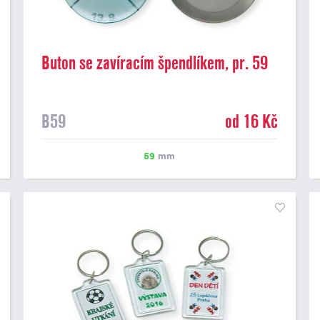
Buton se zavíracím špendlíkem, pr. 59
mm
B59
od 16 Kč
59
mm