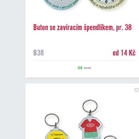
Buton se zavíracím špendlíkem, pr. 38
mm
B38
od 14 Kč
38
mm