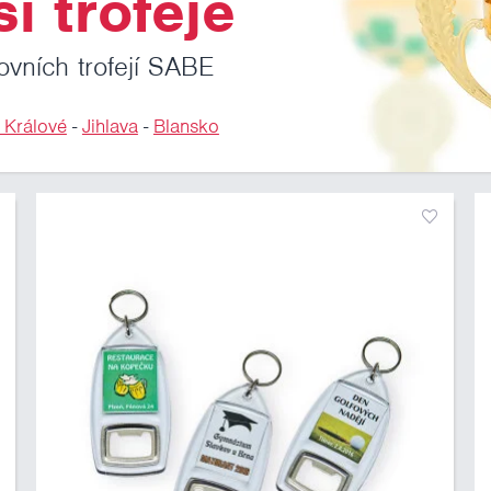
i trofeje
ovních trofejí SABE
 Králové
-
Jihlava
-
Blansko