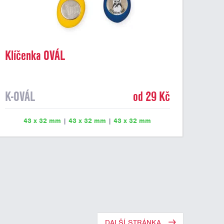
Klíčenka OVÁL
K-OVÁL
od 29 Kč
43 x 32 mm
|
43 x 32 mm
|
43 x 32 mm
DALŠÍ STRÁNKA