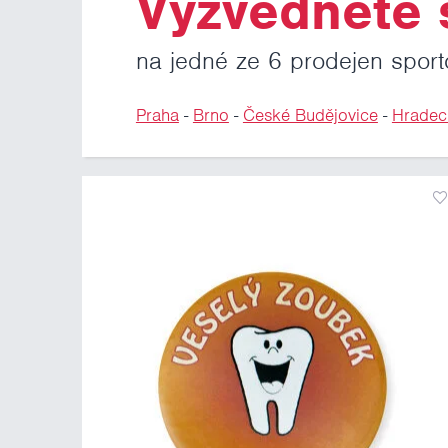
Vyzvedněte s
na jedné ze 6 prodejen sport
Praha
-
Brno
-
České Budějovice
-
Hradec