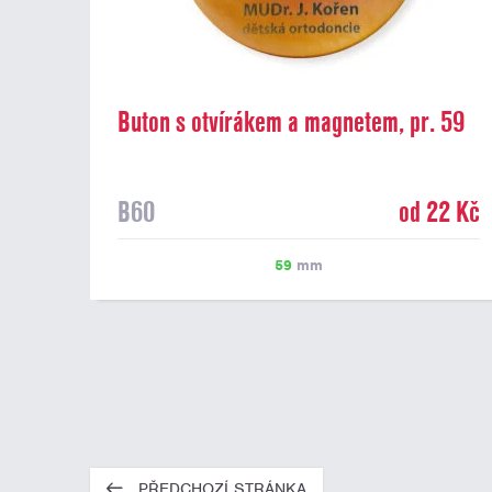
Buton s otvírákem a magnetem, pr. 59
mm
B60
od 22 Kč
59
mm
PŘEDCHOZÍ STRÁNKA