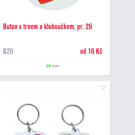
Buton s trnem a kloboučkem, pr. 26
mm
B26
od 16 Kč
25
mm