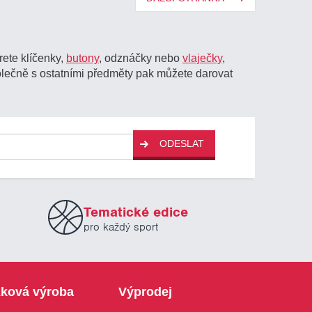
erete klíčenky,
butony
, odznáčky nebo
vlaječky
,
lečně s ostatními předměty pak můžete darovat
ODESLAT
Tematické edice
pro každý sport
ková výroba
Výprodej