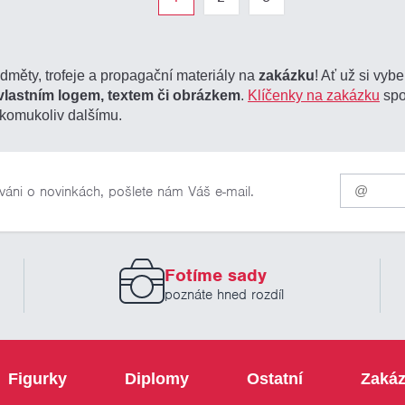
edměty, trofeje a propagační materiály na
zakázku
! Ať už si vyb
vlastním logem, textem či obrázkem
.
Klíčenky na zakázku
spo
komukoliv dalšímu.
Pro
váni o novinkách, pošlete nám Váš e-mail.
odběr
našich
novinek
zadejte
prosím
Fotíme sady
Váš
email
poznáte hned rozdíl
Figurky
Diplomy
Ostatní
Zakáz