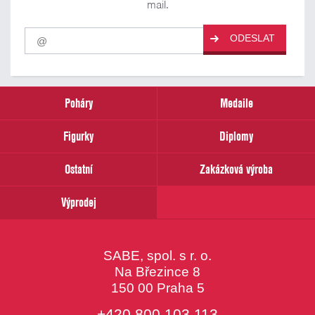
mail.
Pro
ODESLAT
odběr
našich
novinek
zadejte
prosím
Poháry
Medaile
Váš
email
Figurky
Diplomy
Ostatní
Zakázková výroba
Výprodej
SABE, spol. s r. o.
Na Březince 8
150 00 Praha 5
+420 800 103 113