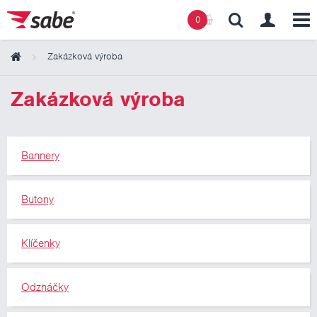
0
Zakázková výroba
Obsah košíku
Zakázková výroba
Košík zeje prázdnotou
Bannery
Butony
Klíčenky
Odznáčky