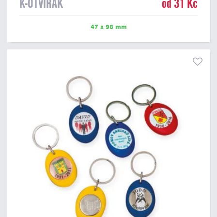
K-OTVÍRÁK
od 31 Kč
47 x 98 mm