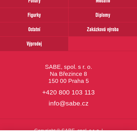
Poháry
Medaile
Váš
email
Figurky
Diplomy
Ostatní
Zakázková výroba
Výprodej
SABE, spol. s r. o.
Na Březince 8
150 00 Praha 5
+420 800 103 113
info@sabe.cz
Copyright © SABE, spol. s r. o. |
o cookies
|
nastavení cookies