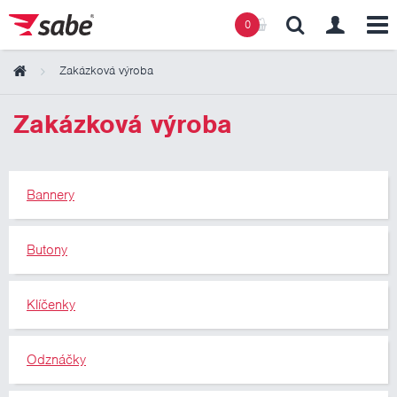
0
Zakázková výroba
Obsah košíku
Zakázková výroba
Košík zeje prázdnotou
Bannery
Butony
Klíčenky
Odznáčky