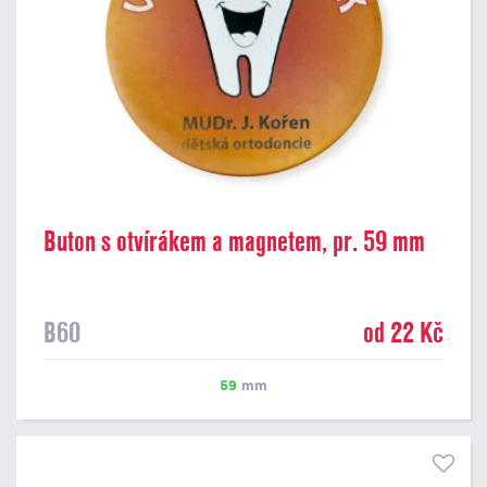
Buton s otvírákem a magnetem, pr. 59 mm
B60
od 22 Kč
59
mm