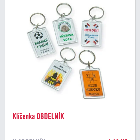
Klíčenka OBDELNÍK