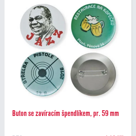
Buton se zavíracím špendlíkem, pr. 59 mm