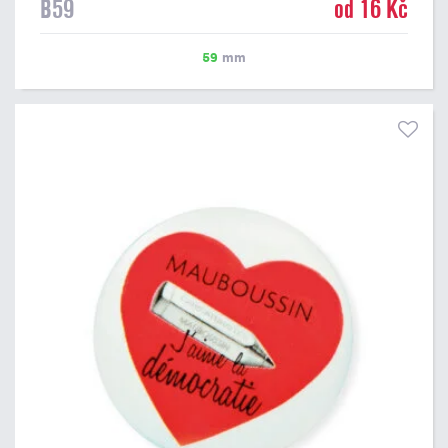
B59
od 16 Kč
59
mm