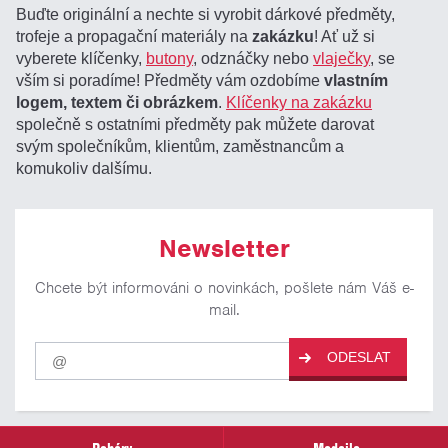
Buďte originální a nechte si vyrobit dárkové předměty,
trofeje a propagační materiály na
zakázku
! Ať už si
vyberete klíčenky,
butony
, odznáčky nebo
vlaječky
, se
vším si poradíme! Předměty vám ozdobíme
vlastním
logem, textem či obrázkem
.
Klíčenky na zakázku
společně s ostatními předměty pak můžete darovat
svým společníkům, klientům, zaměstnancům a
komukoliv dalšímu.
Newsletter
Chcete být informováni o novinkách, pošlete nám Váš e-
mail.
Pro
ODESLAT
odběr
našich
novinek
zadejte
prosím