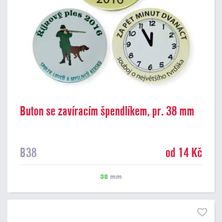
Buton se zavíracím špendlíkem, pr. 38 mm
B38
od 14 Kč
38
mm