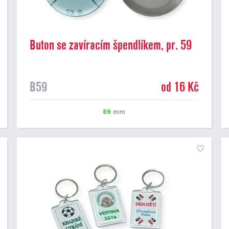
Buton se zavíracím špendlíkem, pr. 59
mm
B59
od 16 Kč
59
mm