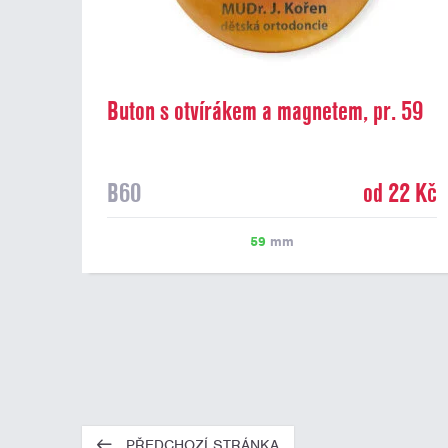
Buton s otvírákem a magnetem, pr. 59
mm
B60
od 22 Kč
59
mm
PŘEDCHOZÍ STRÁNKA