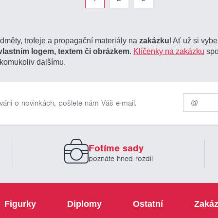
edměty, trofeje a propagační materiály na
zakázku
! Ať už si vyb
vlastním logem, textem či obrázkem
.
Klíčenky na zakázku
spo
komukoliv dalšímu.
Pro
váni o novinkách, pošlete nám Váš e-mail.
odběr
našich
novinek
zadejte
prosím
Fotíme sady
Váš
email
poznáte hned rozdíl
Figurky
Diplomy
Ostatní
Zakáz