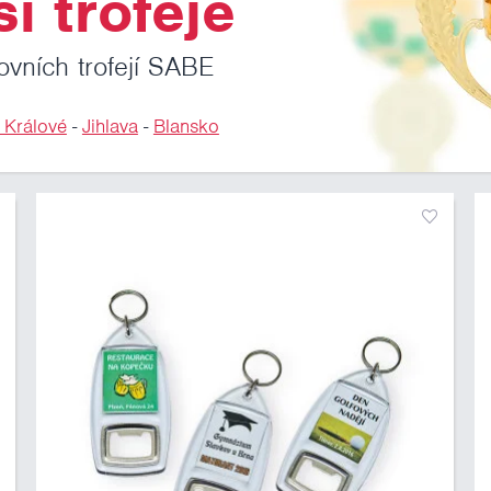
i trofeje
ovních trofejí SABE
 Králové
-
Jihlava
-
Blansko