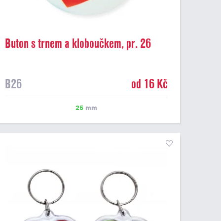
Buton s trnem a kloboučkem, pr. 26
mm
B26
od 16 Kč
25
mm