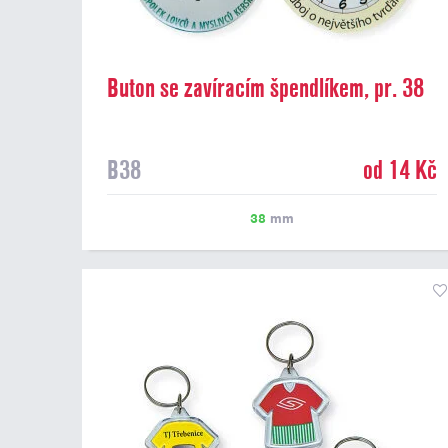
Buton se zavíracím špendlíkem, pr. 38
mm
B38
od 14 Kč
38
mm