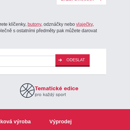
erete klíčenky,
butony
, odznáčky nebo
vlaječky
,
lečně s ostatními předměty pak můžete darovat
ODESLAT
Tematické edice
pro každý sport
ková výroba
Výprodej