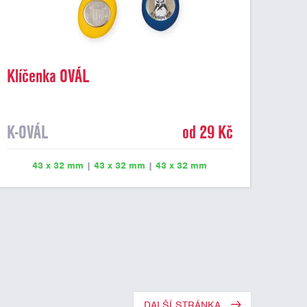
Klíčenka OVÁL
K-OVÁL
od 29 Kč
43 x 32 mm
|
43 x 32 mm
|
43 x 32 mm
DALŠÍ STRÁNKA