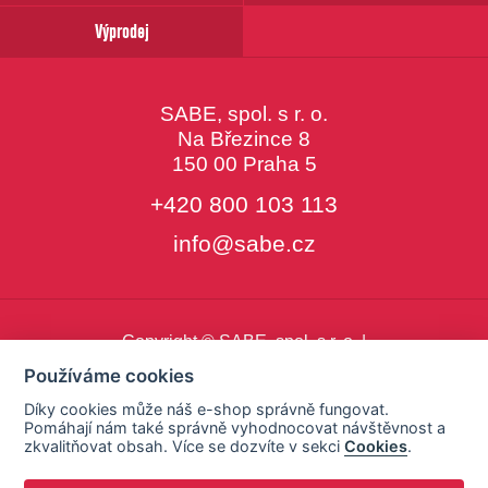
Výprodej
SABE, spol. s r. o.
Na Březince 8
150 00 Praha 5
+420 800 103 113
info@sabe.cz
Copyright © SABE, spol. s r. o. |
o cookies
|
nastavení cookies
Používáme cookies
Díky cookies může náš e-shop správně fungovat.
Pomáhají nám také správně vyhodnocovat návštěvnost a
zkvalitňovat obsah. Více se dozvíte v sekci
Cookies
.