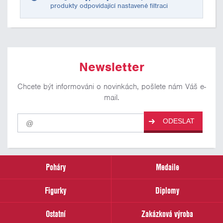
produkty odpovídající nastavené filtraci
Newsletter
Chcete být informováni o novinkách, pošlete nám Váš e-
mail.
Pro
ODESLAT
odběr
našich
novinek
zadejte
prosím
Poháry
Medaile
Váš
email
Figurky
Diplomy
Ostatní
Zakázková výroba