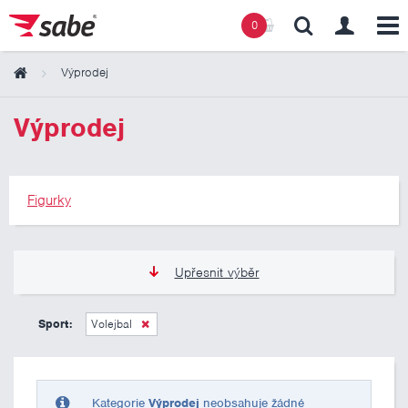
0
Výprodej
Obsah košíku
Výprodej
Košík zeje prázdnotou
Figurky
Upřesnit výběr
275 Kč
275 Kč
Sport:
Volejbal
Pouze skladem
Kategorie
Výprodej
neobsahuje žádné