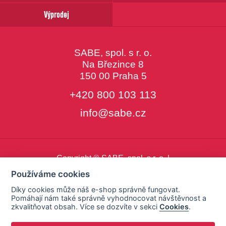
Výprodej
SABE, spol. s r. o.
Na Březince 8
150 00 Praha 5
+420 800 103 113
info@sabe.cz
Copyright © SABE, spol. s r. o. |
o cookies
|
nastavení cookies
Používáme cookies
Díky cookies může náš e-shop správně fungovat.
Pomáhají nám také správně vyhodnocovat návštěvnost a
zkvalitňovat obsah. Více se dozvíte v sekci
Cookies
.