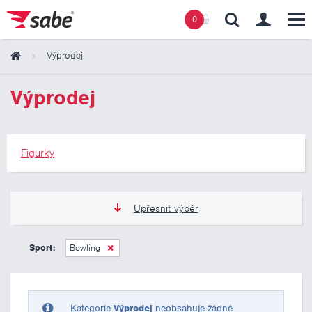
0
Výprodej
Obsah košíku
Výprodej
Košík zeje prázdnotou
Figurky
Upřesnit výběr
275 Kč
275 Kč
Sport:
Bowling
Pouze skladem
Kategorie
Výprodej
neobsahuje žádné