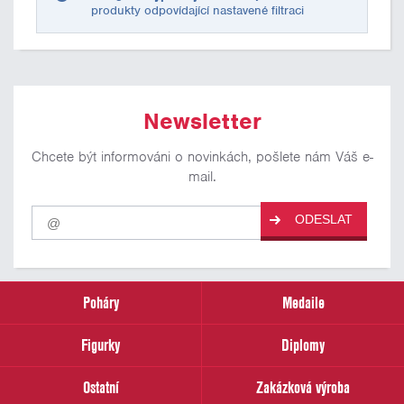
produkty odpovídající nastavené filtraci
Newsletter
Chcete být informováni o novinkách, pošlete nám Váš e-
mail.
Pro
ODESLAT
odběr
našich
novinek
zadejte
prosím
Poháry
Medaile
Váš
email
Figurky
Diplomy
Ostatní
Zakázková výroba