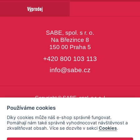
Výprodej
SABE, spol. s r. o.
Na Březince 8
150 00 Praha 5
+420 800 103 113
info@sabe.cz
Copyright © SABE, spol. s r. o. |
o cookies
|
nastavení cookies
Používáme cookies
Díky cookies může náš e-shop správně fungovat.
Pomáhají nám také správně vyhodnocovat návštěvnost a
zkvalitňovat obsah. Více se dozvíte v sekci
Cookies
.