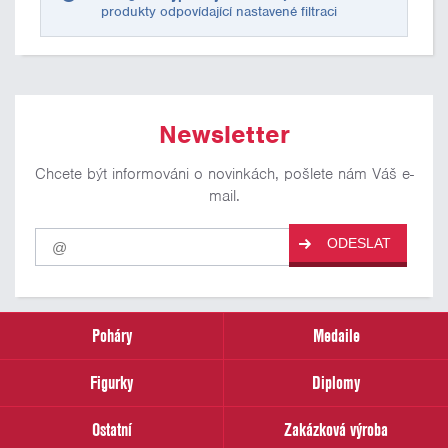
produkty odpovídající nastavené filtraci
Newsletter
Chcete být informováni o novinkách, pošlete nám Váš e-
mail.
Pro
ODESLAT
odběr
našich
novinek
zadejte
prosím
Poháry
Medaile
Váš
email
Figurky
Diplomy
Ostatní
Zakázková výroba