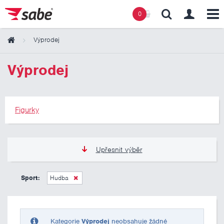
0
Výprodej
Obsah košíku
Výprodej
Košík zeje prázdnotou
Figurky
Upřesnit výběr
275 Kč
275 Kč
Sport:
Hudba
Pouze skladem
Kategorie
Výprodej
neobsahuje žádné