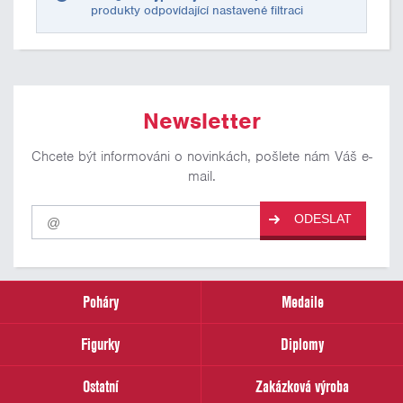
produkty odpovídající nastavené filtraci
Newsletter
Chcete být informováni o novinkách, pošlete nám Váš e-
mail.
Pro
ODESLAT
odběr
našich
novinek
zadejte
prosím
Poháry
Medaile
Váš
email
Figurky
Diplomy
Ostatní
Zakázková výroba