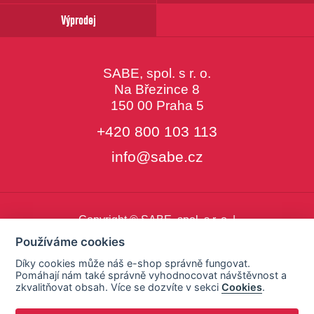
Výprodej
SABE, spol. s r. o.
Na Březince 8
150 00 Praha 5
+420 800 103 113
info@sabe.cz
Copyright © SABE, spol. s r. o. |
o cookies
|
nastavení cookies
Používáme cookies
Díky cookies může náš e-shop správně fungovat.
Pomáhají nám také správně vyhodnocovat návštěvnost a
zkvalitňovat obsah. Více se dozvíte v sekci
Cookies
.