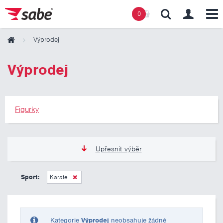
0
Výprodej
Obsah košíku
Výprodej
Košík zeje prázdnotou
Figurky
Upřesnit výběr
275 Kč
275 Kč
Sport:
Karate
Pouze skladem
Kategorie
Výprodej
neobsahuje žádné