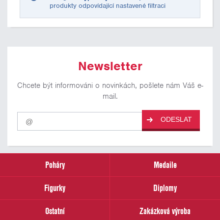
produkty odpovídající nastavené filtraci
Newsletter
Chcete být informováni o novinkách, pošlete nám Váš e-
mail.
Pro
ODESLAT
odběr
našich
novinek
zadejte
prosím
Poháry
Medaile
Váš
email
Figurky
Diplomy
Ostatní
Zakázková výroba