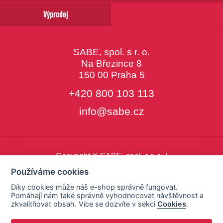
Výprodej
SABE, spol. s r. o.
Na Březince 8
150 00 Praha 5
+420 800 103 113
info@sabe.cz
Copyright © SABE, spol. s r. o. |
o cookies
|
nastavení cookies
Používáme cookies
Díky cookies může náš e-shop správně fungovat.
Pomáhají nám také správně vyhodnocovat návštěvnost a
zkvalitňovat obsah. Více se dozvíte v sekci
Cookies
.