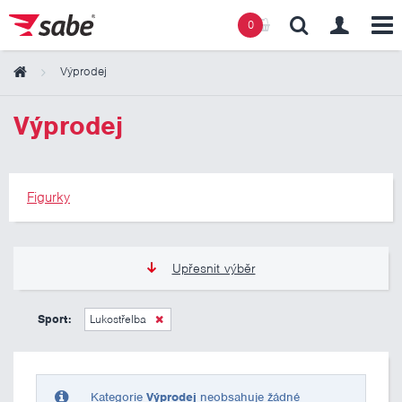
0
Výprodej
Obsah košíku
Výprodej
Košík zeje prázdnotou
Figurky
Upřesnit výběr
275 Kč
275 Kč
Sport:
Lukostřelba
Pouze skladem
Kategorie
Výprodej
neobsahuje žádné